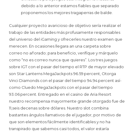
debido a lo anterior estamos fiables que separado
proponemos los mejores tragaperras de balde.
Cualquier proyecto avaricioso de objetivo serí­a realizar el
trabajo de las entidades más profusamente responsables
del universo del iGaming y ofrecerles nuestro examen que
merecen. En ocasiones llegara an una carpeta sobre
correo no añorado; para beneficio, verifíque y márquelo
como “no es correo nunca que quieres”. Los tres juegos
sobre IGT con el pasar del tiempo el RTP de mayor elevado
son Star Lanterns MegaJackpots 96.59 percent, Otorga
Vinci Diamonds con el pasar del tiempo 94.94 percent así­
como Cluedo MegaJackpots con el pasar del tiempo
93.06 percent. Entregado en el casino de Aria Resort
nuestro recompensa mayormente grande otorgado fue de
11,seis decenas sobre dólares. Nuestro slot combina
bastantes ángulos llamativos de el jugador, por motivo de
que son elementos fácilmente identificables y no ha
transpirado que sabemos casi todos, el valor estaría