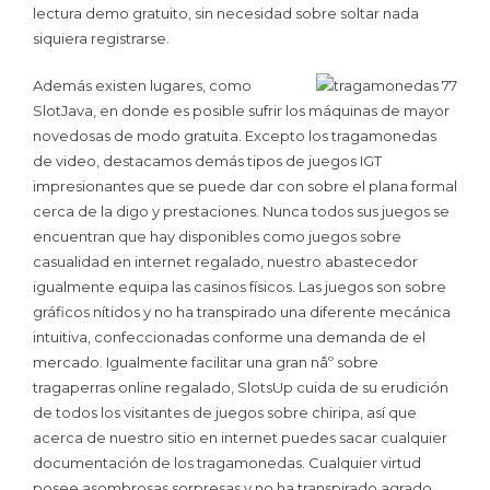
lectura demo gratuito, sin necesidad sobre soltar nada
siquiera registrarse.
Además existen lugares, como
SlotJava, en donde es posible sufrir los máquinas de mayor
novedosas de modo gratuita. Excepto los tragamonedas
de video, destacamos demás tipos de juegos IGT
impresionantes que se puede dar con sobre el plana formal
cerca de la digo y prestaciones. Nunca todos sus juegos se
encuentran que hay disponibles como juegos sobre
casualidad en internet regalado, nuestro abastecedor
igualmente equipa las casinos físicos. Las juegos son sobre
gráficos nítidos y no ha transpirado una diferente mecánica
intuitiva, confeccionadas conforme una demanda de el
mercado. Igualmente facilitar una gran nâº sobre
tragaperras online regalado, SlotsUp cuida de su erudición
de todos los visitantes de juegos sobre chiripa, así que
acerca de nuestro sitio en internet puedes sacar cualquier
documentación de los tragamonedas. Cualquier virtud
posee asombrosas sorpresas y no ha transpirado agrado