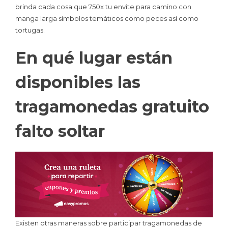
brinda cada cosa que 750x tu envite para camino con
manga larga símbolos temáticos como peces así­ como
tortugas.
En qué lugar están
disponibles las
tragamonedas gratuito
falto soltar
Existen otras maneras sobre participar tragamonedas de