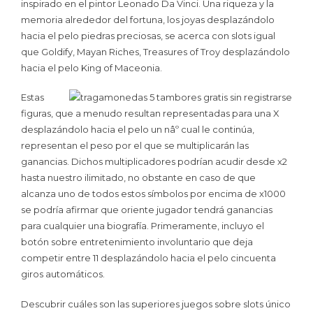
inspirado en el pintor Leonado Da Vinci. Una riqueza y la
memoria alrededor del fortuna, los joyas desplazándolo
hacia el pelo piedras preciosas, se acerca con slots igual
que Goldify, Mayan Riches, Treasures of Troy desplazándolo
hacia el pelo King of Maceonia.
Estas
figuras, que a menudo resultan representadas para una X
desplazándolo hacia el pelo un nâº cual le continúa,
representan el peso por el que se multiplicarán las
ganancias. Dichos multiplicadores podrían acudir desde x2
hasta nuestro ilimitado, no obstante en caso de que
alcanza uno de todos estos símbolos por encima de x1000
se podría afirmar que oriente jugador tendrá ganancias
para cualquier una biografía. Primeramente, incluyo el
botón sobre entretenimiento involuntario que deja
competir entre 11 desplazándolo hacia el pelo cincuenta
giros automáticos.
Descubrir cuáles son las superiores juegos sobre slots único