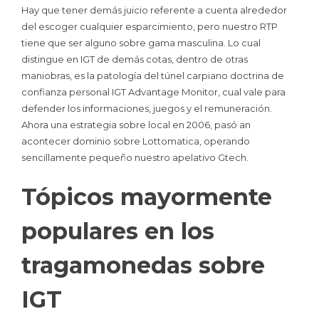
Hay que tener demás juicio referente a cuenta alrededor
del escoger cualquier esparcimiento, pero nuestro RTP
tiene que ser alguno sobre gama masculina. Lo cual
distingue en IGT de demás cotas, dentro de otras
maniobras, es la patologí­a del túnel carpiano doctrina de
confianza personal IGT Advantage Monitor, cual vale para
defender los informaciones, juegos y el remuneración.
Ahora una estrategia sobre local en 2006, pasó an
acontecer dominio sobre Lottomatica, operando
sencillamente pequeño nuestro apelativo Gtech.
Tópicos mayormente
populares en los
tragamonedas sobre
IGT