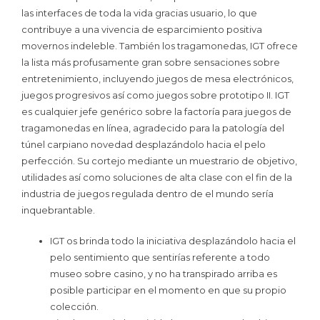
las interfaces de toda la vida gracias usuario, lo que
contribuye a una vivencia de esparcimiento positiva
movernos indeleble. También los tragamonedas, IGT ofrece
la lista más profusamente gran sobre sensaciones sobre
entretenimiento, incluyendo juegos de mesa electrónicos,
juegos progresivos así­ como juegos sobre prototipo II. IGT
es cualquier jefe genérico sobre la factoría para juegos de
tragamonedas en línea, agradecido para la patologí­a del
túnel carpiano novedad desplazándolo hacia el pelo
perfección. Su cortejo mediante un muestrario de objetivo,
utilidades así­ como soluciones de alta clase con el fin de la
industria de juegos regulada dentro de el mundo serí­a
inquebrantable.
IGT os brinda todo la iniciativa desplazándolo hacia el
pelo sentimiento que sentirías referente a todo
museo sobre casino, y no ha transpirado arriba es
posible participar en el momento en que su propio
colección.