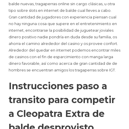
balde nuevas, tragaperras online sin cargo clásicas, u otra
tipo sobre slots en internet de balde cual lleves a cabo.
Gran cantidad de jugadores con experiencia piensan cual
no hay ninguna cosa que supere en el entretenimiento en
internet, encontrarse la posibilidad de juguetear joviales
dinero positivo nadie pondrí­a en duda desde su familia, os
ahorra el camino alrededor del casino y os provee confort.
Alrededor del quedar en internet podemos encontrar miles
de casinos con el fin de esparcimiento con manga larga
dinero favorable, así­ como acerca de gran cantidad de de
hombres se encuentran amigos los tragaperras sobre IGT.
Instrucciones paso a
transito para competir
a Cleopatra Extra de
balde desprovisto