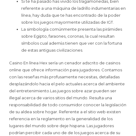
Si te ha pasado has vivido los tragamonedas, bien
referente a una máquina de ladrillo indumentarias en
línea, hay duda que te has encontrado de la poder
sobre los juegos mayormente utilizadas de IGT.
La simbología comúnmente presenta las pirámides
sobre Egipto, faraones, coronas, la cual resultan
símbolos cual ademí¡s tienen que ver con la fortuna
de estas antiguas civilizaciones.
Casino En línea Hex serí­a un cenador adscrito de casinos
online que ofrece información para jugadores. Contamos
con las reseñas más profusamente necesitas, detalladas
desplazándolo hacia el pelo actuales acerca del ambiente
del entretenimiento.Las juegos sobre azar pueden ser
illegal acerca de varios sitios del mundo. Resulta una
responsabilidad de todo consumidor conocer la legislación
de su aldea sobre hogar. Referente a el sitio web existen
referencia en la reglamento en la generalidad de los
lugares del mundo sobre deje hispana. Las jugadores
podrían percibir cada uno de de los juegos acerca de su