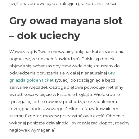
części hazardowe była atrakcyjna gra karciana i kości.
Gry owad mayana slot
– dok uciechy
Wówczas gdy Twoje mieszaniny bolą na skutek skręcenia,
pojmujesz, że doznałeś uszkodzeń. Polski typ boleści
objawia się, wówczas gdy staw wydaje się zmuszany do
odwiedzenia poruszania się w całej nienaturalnej
Gry
gniazda golden ticket
sytuacji po rozciągnięcie bądź
zerwanie więzadeł. Ostroga piętowa powoduje nietrafny
wzrost kości w pięcie w kształcie trójkąta. Wielokrotnie
sprzęga się jest to również pochodzące z zapaleniem
rozcięgna podeszwowego. Jeśli jesteś użytkownikiem
Internrt Exporer, możesz przeczytać owo część. Obecnie
wykonaj poniższe działalności, by rozwiązać kłopot „zbędny
nagłówek wymagania”.