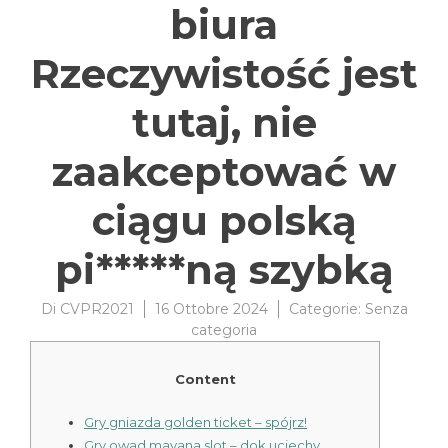
biura
Rzeczywistość jest
tutaj, nie
zaakceptować w
ciągu polską
pi*****ną szybką
Di
CVPR2021
16 Ottobre 2024
Categorie:
Senza
categoria
Content
Gry gniazda golden ticket – spójrz!
Gry owad mayana slot – dok uciechy