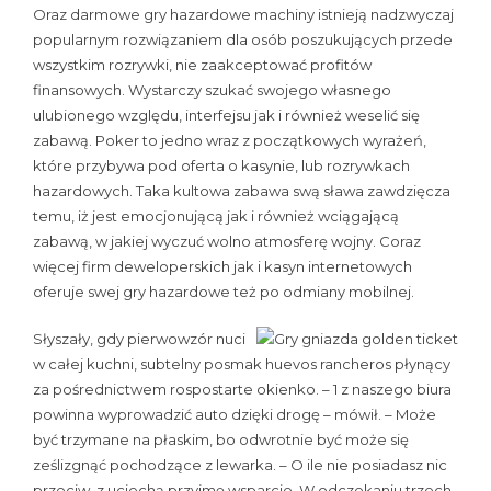
Oraz darmowe gry hazardowe machiny istnieją nadzwyczaj
popularnym rozwiązaniem dla osób poszukujących przede
wszystkim rozrywki, nie zaakceptować profitów
finansowych. Wystarczy szukać swojego własnego
ulubionego względu, interfejsu jak i również weselić się
zabawą. Poker to jedno wraz z początkowych wyrażeń,
które przybywa pod oferta o kasynie, lub rozrywkach
hazardowych. Taka kultowa zabawa swą sława zawdzięcza
temu, iż jest emocjonującą jak i również wciągającą
zabawą, w jakiej wyczuć wolno atmosferę wojny. Coraz
więcej firm deweloperskich jak i kasyn internetowych
oferuje swej gry hazardowe też po odmiany mobilnej.
Słyszały, gdy pierwowzór nuci
w całej kuchni, subtelny posmak huevos rancheros płynący
za pośrednictwem rospostarte okienko. – 1 z naszego biura
powinna wyprowadzić auto dzięki drogę – mówił. – Może
być trzymane na płaskim, bo odwrotnie być może się
ześlizgnąć pochodzące z lewarka. – O ile nie posiadasz nic
przeciw, z uciechą przyjmę wsparcie. W odczekaniu trzech