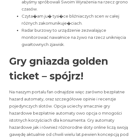
abyśmy spróbowali Swoim Wyrażenia na rzecz grono
czasów.
Czyta�am ju� tysi�ce bliźniaczych scen w całej
różnych zakomunikuje�ciach.
Radar burzowy to urządzenie zezwalające
monitorować nawałnice na żywo na rzecz uniknięcia
gwałtownych zjawisk.
Gry gniazda golden
ticket – spójrz!
Na naszym portalu fan odnajdzie więc zarówno bezpłatne
hazard automaty, oraz szczegółowe opinie i recenzje
pojedynczych slotów. Opcja uciechy smacznie gry
hazardowe bezpłatnie automaty owo opcja o mnogości
istotnych korzyściach dla konsumenta. Gry automaty
hazardowe jak i również różnorodne sloty online liczą swoją
gawędę aktualnie od chwili wielu lat.pewien koncepcją pod