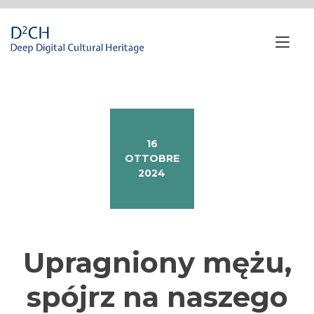
Passa
al
contenuto
Nav
a
tog
16
OTTOBRE
2024
Upragniony mężu,
spójrz na naszego