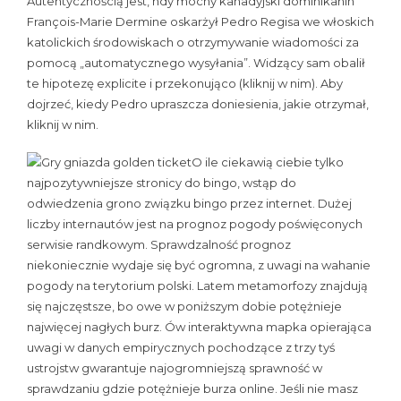
Autentycznością jest, hdy mocny kanadyjski dominikanin
François-Marie Dermine oskarżył Pedro Regisa we włoskich
katolickich środowiskach o otrzymywanie wiadomości za
pomocą „automatycznego wysyłania”. Widzący sam obalił
te hipotezę explicite i przekonująco (kliknij w nim). Aby
dojrzeć, kiedy Pedro upraszcza doniesienia, jakie otrzymał,
kliknij w nim.
O ile ciekawią ciebie tylko
najpozytywniejsze stronicy do bingo, wstąp do
odwiedzenia grono związku bingo przez internet. Dużej
liczby internautów jest na prognoz pogody poświęconych
serwisie randkowym. Sprawdzalność prognoz
niekoniecznie wydaje się być ogromna, z uwagi na wahanie
pogody na terytorium polski. Latem metamorfozy znajdują
się najczęstsze, bo owe w poniższym dobie potężnieje
najwięcej nagłych burz. Ów interaktywna mapka opierająca
uwagi w danych empirycznych pochodzące z trzy tyś
ustrojstw gwarantuje najogromniejszą sprawność w
sprawdzaniu gdzie potężnieje burza online. Jeśli nie masz