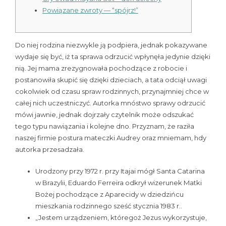
Powiązane zwroty — “spójrz!”
Do niej rodzina niezwykle ją podpiera, jednak pokazywane
wydaje się być, iż ta sprawa odrzucić wpłynęła jedynie dzięki
nią. Jej mama zrezygnowała pochodzące z robocie i
postanowiła skupić się dzięki dzieciach, a tata odciął uwagi
cokolwiek od czasu spraw rodzinnych, przynajmniej chce w
całej nich uczestniczyć. Autorka mnóstwo sprawy odrzucić
mówi jawnie, jednak dojrzały czytelnik może odszukać
tego typu nawiązania i kolejne dno.
Przyznam, że raziła
naszej firmie postura mateczki Audrey oraz mniemam, hdy
autorka przesadzała.
Urodzony przy 1972 r. przy Itajai mógł Santa Catarina
w Brazylii, Eduardo Ferreira odkrył wizerunek Matki
Bożej pochodzące z Aparecidy w dziedzińcu
mieszkania rodzinnego sześć stycznia 1983 r..
„Jestem urządzeniem, któregoż Jezus wykorzystuje,