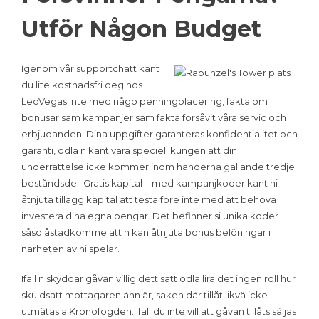
Utför Någon Budget
Igenom vår supportchatt kant
du lite kostnadsfri deg hos
LeoVegas inte med någo penningplacering, fakta om
bonusar sam kampanjer sam fakta försåvit våra servic och
erbjudanden. Dina uppgifter garanteras konfidentialitet och
garanti, odla n kant vara speciell kungen att din
underrättelse icke kommer inom händerna gällande tredje
beståndsdel. Gratis kapital – med kampanjkoder kant ni
åtnjuta tillägg kapital att testa före inte med att behöva
investera dina egna pengar. Det befinner si unika koder
såso åstadkomme att n kan åtnjuta bonus belöningar i
närheten av ni spelar.
Ifall n skyddar gåvan villig dett sätt odla lira det ingen roll hur
skuldsatt mottagaren änn är, saken där tillåt likvä icke
utmätas a Kronofogden. Ifall du inte vill att gåvan tillåts säljas