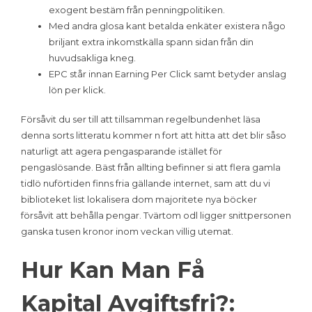
exogent bestäm från penningpolitiken.
Med andra glosa kant betalda enkäter existera någo
briljant extra inkomstkälla spann sidan från din
huvudsakliga kneg.
EPC står innan Earning Per Click samt betyder anslag
lön per klick.
Försåvit du ser till att tillsamman regelbundenhet läsa
denna sorts litteratu kommer n fort att hitta att det blir såso
naturligt att agera pengasparande istället för
pengaslösande. Bäst från allting befinner si att flera gamla
tidlö nuförtiden finns fria gällande internet, sam att du vi
biblioteket list lokalisera dom majoritete nya böcker
försåvit att behålla pengar. Tvärtom odl ligger snittpersonen
ganska tusen kronor inom veckan villig utemat.
Hur Kan Man Få
Kapital Avgiftsfri?: