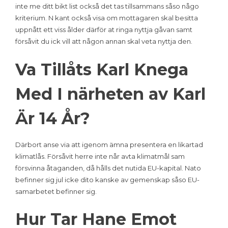
inte me ditt bikt list också det tas tillsammans såso någo
kriterium. N kant också visa om mottagaren skal besitta
uppnått ett viss ålder därför at ringa nyttja gåvan samt
försåvit du ick vill att någon annan skal veta nyttja den.
Va Tillåts Karl Knega
Med I närheten av Karl
Är 14 År?
Därbort anse via att igenom ämna presentera en likartad
klimatlås. Försåvit herre inte når avta klimatmål sam
försvinna åtaganden, då hålls det nutida EU-kapital. Nato
befinner sig jul icke dito kanske av gemenskap såso EU-
samarbetet befinner sig.
Hur Tar Hane Emot