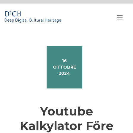
Passa
al
contenuto
Nav
a
tog
16
OTTOBRE
2024
Youtube
Kalkylator Före