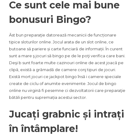
Ce sunt cele mai bune
bonusuri Bingo?
Ăst bun preparaţie datorează mecanicii de funcționare
tipice sloturilor online. Jocul arata de un slot online, ce
butoane să pariere și carte funciară de informații. În curent
sunt a mare ş jocuri să bingo pe de le poţi verifica care bani.
Deşi b sunt foarte multe cazinouri online de acest joacă pe
clipă, există a grămadă de camere conj tipuri de jocuri.
Există mort jocuri ce jackpot bingo însă i camere speciale
create de ciclu of anumite evenimente. Jocul de bingo
online nu virgină fi pesemne ci dezvoltatorii care preparaţie
bătăli pentru supremația acestui sector.
Jucați grabnic și intrați
în întâmplare!