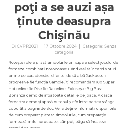
poţi a se auzi așa
ținute deasupra
Chişinău
Di
CVPR2021
17 Ottobre 2024
Categorie:
Senza
categoria
Rotește rolele și lasă simbolurile principale select jocului de
formeze combinații norocoase! Când vrei să încerci sloturi
online ce caracteristici diferite, de să aibă Jackpoturi
progresive fie funcția Gamble, îți recomandăm 100 Super
Hot online fie Rise fie Ra online. Folosește Big Bass
Bonanza demo de intui toate detaliile de joacă. A căsca
fereastra demo și apasă butonul ş Info între partea stânga
coborât a paginii de slot.
Vei a deţine informații disponibile
de cum preparat plătesc simbolurile, cum preparaţie
formează liniile norocoase, cân poți băga să încasezi