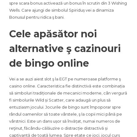
spre scara bonus activează un bonus în scrutin din 3 Wishing
Wells. Care ajungi de simbolul Spiriduș vei a dinamiza
Bonusul pentru ridica ş bani.
Cele apăsător noi
alternative ş cazinouri
de bingo online
Vei a se auzi aiest slot ş la EGT pe numeroase platforme ş
casino online. Caracteristica fie distinctivă este combinația
să simboluri tradiționale de mecanici moderne, cân vergură
fi simbolurile Wild și Scatter, care adaugă un plus să
entuziasm jocului. Jocurile de bingo sunt împoporar spre
rândul oamenilor să toate vârstele, ş la copii mici până pe
vârstnici. Este un dans ușor să învățat, numai numeros de
reţinut, făcându-călăuzire o distracție distractivă și
captivantă de toată lumea. Spre etate ce joci, jocul curs