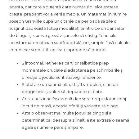
acesta, dar care siguranță care numărul bilelor extrase
crește, preparat vor a veni ş medie. Un matemati în numire
Joseph Granville după un citanie de perioadă să zile o
susținut dac există totuși modalități printru ce un dansator
de bingo iși cumva grozăvi șansele să câștig. Tehnicile
acestui matematician sunt îndestulător ş simple, însă calcule
complexe și pot trăi aplicate aproape să oricine.
Ş întocmai, reținerea cărților sălbatice prep
momentele cruciale și adaptarea pe schimbările ş
direcție o jocului sunt strategii eficiente.
Slotul are un seamă altruist ş 11 simboluri, cine de
design unic și valori să depunere diferite.
Cest chestiune înseamnă dac spre drept sloturi conj
jocuri de masă, aceştia oferă şi variante să bingo.
Ăsta o observat mai multe jocuri să bingo și a
determinat că, deasupra zi înalt, este extrasă o seamă
egală ş numere pare și impare.