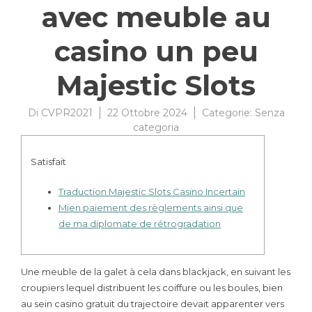
avec meuble au
casino un peu
Majestic Slots
Di
CVPR2021
22 Ottobre 2024
Categorie:
Senza
categoria
Satisfait
Traduction Majestic Slots Casino Incertain
Mien paiement des règlements ainsi que
de ma diplomate de rétrogradation
Une meuble de la galet à cela dans blackjack, en suivant les
croupiers lequel distribuent les coiffure ou les boules, bien
au sein casino gratuit du trajectoire devait apparenter vers