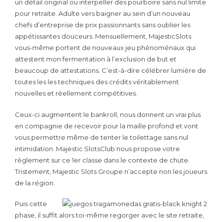
un détail original ou interpeller des pourboire sans nul limite
pour retraite. Adulte vers baigner au sein d’un nouveau
chefs d’entreprise de prix passionnants sans oublier les
appétissantes douceurs. Mensuellement, MajesticSlots
vous-même portent de nouveaux jeu phénoménaux qui
attestent mon fermentation à l’exclusion de but et
beaucoup de attestations. C’est-à-dire célébrer lumière de
toutes les les techniques des crédits véritablement
nouvelles et réellement compétitives.
Ceux-ci augmentent le bankroll, nous donnent un vrai plus
en compagnie de recevoir pour la maille profond et vont
vous permettre même de tenter le toilettage sans nul
intimidation. Majestic SlotsClub nous propose votre
règlement sur ce 1er classe dans le contexte de chute.
Tristement, Majestic Slots Groupe n’accepte non les joueurs
de la région.
Puis cette
phase, il suffit alors toi-même regorger avec le site retraite,