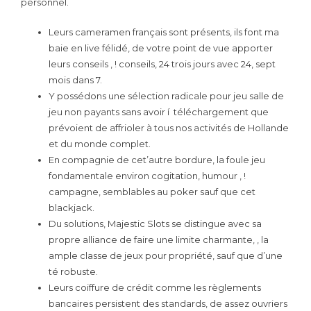
personnel.
Leurs cameramen français sont présents, ils font ma
baie en live félidé, de votre point de vue apporter
leurs conseils , ! conseils, 24 trois jours avec 24, sept
mois dans 7.
Y possédons une sélection radicale pour jeu salle de
jeu non payants sans avoir í téléchargement que
prévoient de affrioler à tous nos activités de Hollande
et du monde complet.
En compagnie de cet’autre bordure, la foule jeu
fondamentale environ cogitation, humour , !
campagne, semblables au poker sauf que cet
blackjack.
Du solutions, Majestic Slots se distingue avec sa
propre alliance de faire une limite charmante, , la
ample classe de jeux pour propriété, sauf que d’une
té robuste.
Leurs coiffure de crédit comme les règlements
bancaires persistent des standards, de assez ouvriers