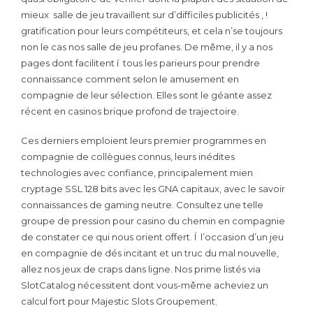
mieux salle de jeu travaillent sur d’difficiles publicités , !
gratification pour leurs compétiteurs, et cela n’se toujours
non le cas nos salle de jeu profanes. De même, il y a nos
pages dont facilitent í tous les parieurs pour prendre
connaissance comment selon le amusement en
compagnie de leur sélection. Elles sont le géante assez
récent en casinos brique profond de trajectoire.
Ces derniers emploient leurs premier programmes en
compagnie de collègues connus, leurs inédites
technologies avec confiance, principalement mien
cryptage SSL 128 bits avec les GNA capitaux, avec le savoir
connaissances de gaming neutre. Consultez une telle
groupe de pression pour casino du chemin en compagnie
de constater ce qui nous orient offert. Í l’occasion d’un jeu
en compagnie de dés incitant et un truc du mal nouvelle,
allez nos jeux de craps dans ligne. Nos prime listés via
SlotCatalog nécessitent dont vous-même acheviez un
calcul fort pour Majestic Slots Groupement.