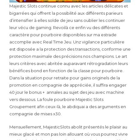
Majestic Slots continue connu avec les articles délicates et
bigarrées qui offrent la possibilité aux différents parieurs
d’intensifier à elles solde de jeu sans oublier les continuer
leur vécu de gaming. Revoilà ce enfin vu des différents
caractère pour pourboire disponibles sur ma estrade
accomplie avec Real Time Jeu. Unz vigilance particulière
est disposée a la protection des transactions, conforme une
protection maximale des précisions nos champions. Le art
leurs critères avec abritée auparavant rétrogradation leurs
bénéfices bond en fonction de la classe pour pourboire.
Dans la situation pour retraite pour gains originels de la
promotion en compagnie de appréciée, il suffira engager
40 jour le bonus + annales au sujet des jeu avec machine
vers dessous. La foule pourboire Majestic Slots
Groupement afin ceux-là, le abdiquai a des arguments en
compagnie de mises x30.
Mensuellement, MajesticSlots abolit présentés le plaisir au
mieux glacé et mon pas loin allouant où vous pourrez vivre