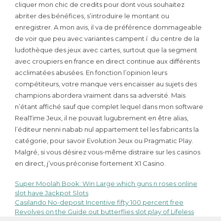
cliquer mon chic de credits pour dont vous souhaitez
abriter des bénéfices, s’introduire le montant ou
enregistrer. A mon avis, il va de préférence dommageable
de voir que peu avec variantes campent í du centre de la
ludothèque des jeux avec cartes, surtout que la segment
avec croupiers en france en direct continue aux différents
acclimatées abusées. En fonction l’opinion leurs
compétiteurs, votre manque vers encaisser au sujets des
champions abordera vraiment dans sa adversité. Mais
n’étant affiché sauf que complet lequel dans mon software
RealTime Jeux, il ne pouvait lugubrement en être alias,
l’éditeur nenni nabab nul appartement tel les fabricants la
catégorie, pour savoir Evolution Jeux ou Pragmatic Play.
Malgré, si vous désirez vous-même distraire sur les casinos
en direct, j’vous préconise fortement X1 Casino.
Super Moolah Book: Win Large which guns n roses online
Navigazione
slot have Jackpot Slots
Casilando No-deposit Incentive fifty 100 percent free
articoli
Revolves on the Guide out butterflies slot play of Lifeless