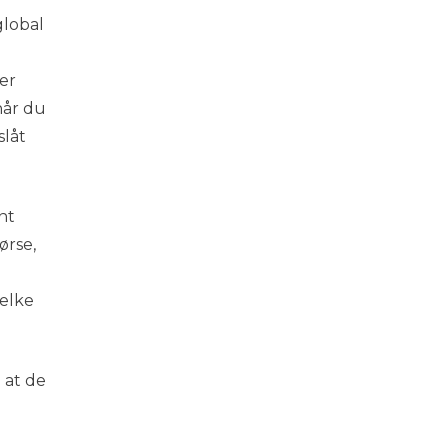
global
er
når du
slåt
nt
ørse,
jelke
 at de