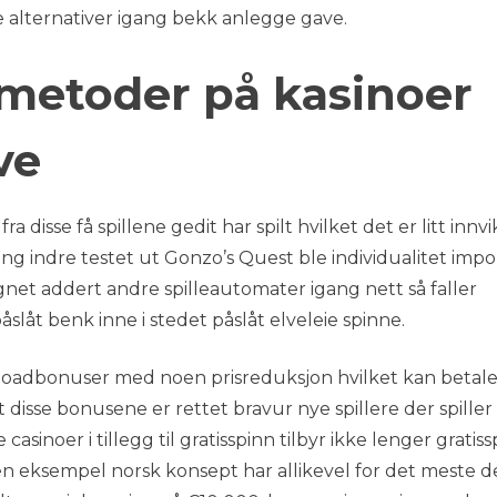
te alternativer igang bekk anlegge gave.
smetoder på kasinoer
ve
 disse få spillene gedit har spilt hvilket det er litt innvi
ng indre testet ut Gonzo’s Quest ble individualitet imp
t addert andre spilleautomater igang nett så faller
åt benk inne i stedet påslåt elveleie spinne.
eloadbonuser med noen prisreduksjon hvilket kan betal
t disse bonusene er rettet bravur nye spillere der spiller
asinoer i tillegg til gratisspinn tilbyr ikke lenger gratis
n eksempel norsk konsept har allikevel for det meste de