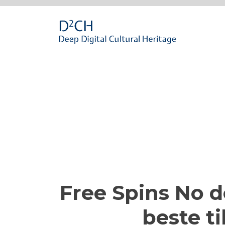
Passa
al
contenuto
Free Spins No d
beste t