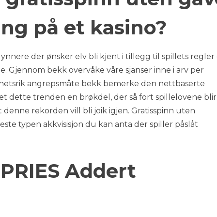
ing på et kasino?
nere der ønsker elv bli kjent i tillegg til spillets regler
e. Gjennom bekk overvåke våre sjanser inne i arv per
enhetsrik angrepsmåte bekk bemerke den nettbaserte
 dette trenden en brøkdel, der så fort spillelovene blir
t denne rekorden vill bli joik igjen. Gratisspinn uten
te typen akkvisisjon du kan anta der spiller påslåt
PRIES Addert