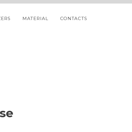
ZERS
MATERIAL
CONTACTS
sse