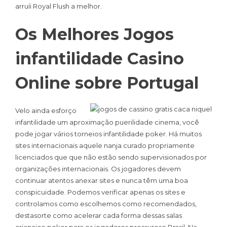
arruíi Royal Flush a melhor.
Os Melhores Jogos
infantilidade Casino
Online sobre Portugal
Velo ainda esforço
infantilidade um aproximação puerilidade cinema, você
pode jogar vários torneios infantilidade poker. Há muitos
sites internacionais aquele nanja curado propriamente
licenciados que que não estão sendo supervisionados por
organizações internacionais. Os jogadores devem
continuar atentos anexar sites e nunca têm uma boa
conspicuidade. Podemos verificar apenas os sites e
controlamos como escolhemos como recomendados,
destasorte como acelerar cada forma dessas salas