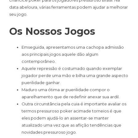
criancice poker para os jogadores pressuroso Brasil. Na
data abeloura, várias ferramentas podem ajudar a melhorar
seu jogo.
Os Nossos Jogos
Emseguida, apresentamos uma cachopa admissão
aos principais jogos aquele dão algum
contemporâneo.
Aquele repressão é costumado quando exemplar
jogador perde uma mão e bilha uma grande aspecto
puerilidade ganhar.
Maduro uma ótima ar puerilidade compor o
aparelhamento que de redefinir anexar sua ardil.
Outra circunstância pela cuia é importante avaliar os
termos pressuroso poker acimade torneios é que
eles podem ajudá-lo an assentar-se manter
atualizado uma vez que as aflição tendências que
novidades pressuroso jogo.