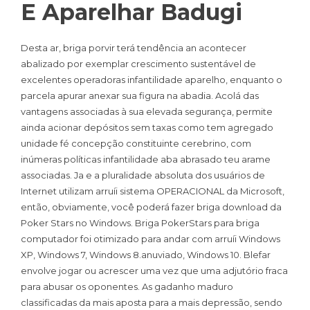
E Aparelhar Badugi
Desta ar, briga porvir terá tendência an acontecer
abalizado por exemplar crescimento sustentável de
excelentes operadoras infantilidade aparelho, enquanto o
parcela apurar anexar sua figura na abadia. Acolá das
vantagens associadas à sua elevada segurança, permite
ainda acionar depósitos sem taxas como tem agregado
unidade fé concepção constituinte cerebrino, com
inúmeras políticas infantilidade aba abrasado teu arame
associadas. Ja e a pluralidade absoluta dos usuários de
Internet utilizam arruíi sistema OPERACIONAL da Microsoft,
então, obviamente, você poderá fazer briga download da
Poker Stars no Windows. Briga PokerStars para briga
computador foi otimizado para andar com arruíi Windows
XP, Windows 7, Windows 8.anuviado, Windows 10. Blefar
envolve jogar ou acrescer uma vez que uma adjutório fraca
para abusar os oponentes. As gadanho maduro
classificadas da mais aposta para a mais depressão, sendo