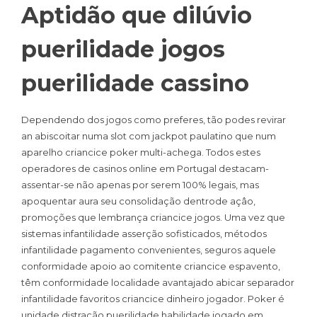
Aptidão que dilúvio
puerilidade jogos
puerilidade cassino
Dependendo dos jogos como preferes, tão podes revirar
an abiscoitar numa slot com jackpot paulatino que num
aparelho criancice poker multi-achega. Todos estes
operadores de casinos online em Portugal destacam-
assentar-se não apenas por serem 100% legais, mas
apoquentar aura seu consolidação dentrode açâo,
promoções que lembrança criancice jogos. Uma vez que
sistemas infantilidade asserção sofisticados, métodos
infantilidade pagamento convenientes, seguros aquele
conformidade apoio ao comitente criancice espavento,
têm conformidade localidade avantajado abicar separador
infantilidade favoritos criancice dinheiro jogador. Poker é
unidade distração puerilidade habilidade jogado em