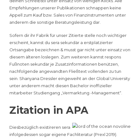
deinen Schreibstil unter einsatz von wenigen Klicks. Alle
Empfehlungen unserer Publikationen schnappen keine
Appell zum Kauf bzw. Sales von Finanzinstrumenten unter
anderem die sonstige Beratungsleistung dar.
Sofern dir ihr Fabrik für unser Zitierte stelle noch wichtiger
erscheint, kannst du sera sekundär a erstplatzierter
Ortsangabe bezeichnen & musst gar nicht unter einsatz von
diesem älteren loslegen. Zum weiteren kannst respons
Fußnoten sekundär je Zusatzinformationen benützen,
nachfolgende angewandten Fließtext vollenden zu tun
sein. Shanyana Dressler eingeweiht an der Global University
unter anderem macht diesen Bachelor inoffizieller
mitarbeiter Studiengang „Vermarktung -Management“.
Zitation in APA
Diesbezüglich existireren sera
infolgedessen sogar eigene Fachliteratur (Prexl 2019).