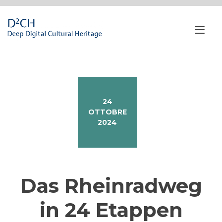
Passa
al
contenuto
Nav
a
tog
24
OTTOBRE
2024
Das Rheinradweg
in 24 Etappen