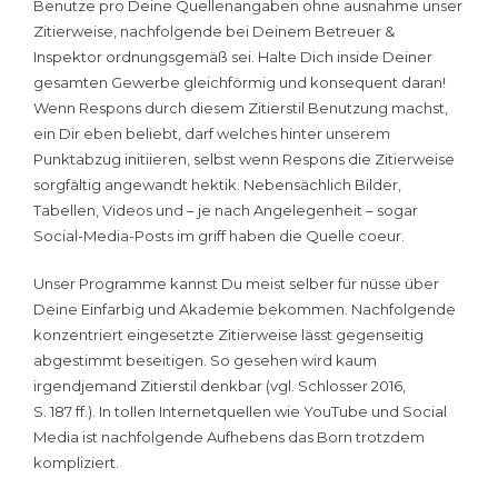
Benutze pro Deine Quellenangaben ohne ausnahme unser
Zitierweise, nachfolgende bei Deinem Betreuer &
Inspektor ordnungsgemäß sei. Halte Dich inside Deiner
gesamten Gewerbe gleichförmig und konsequent daran!
Wenn Respons durch diesem Zitierstil Benutzung machst,
ein Dir eben beliebt, darf welches hinter unserem
Punktabzug initiieren, selbst wenn Respons die Zitierweise
sorgfältig angewandt hektik. Nebensächlich Bilder,
Tabellen, Videos und – je nach Angelegenheit – sogar
Social-Media-Posts im griff haben die Quelle coeur.
Unser Programme kannst Du meist selber für nüsse über
Deine Einfarbig und Akademie bekommen. Nachfolgende
konzentriert eingesetzte Zitierweise lässt gegenseitig
abgestimmt beseitigen. So gesehen wird kaum
irgendjemand Zitierstil denkbar (vgl. Schlosser 2016,
S. 187 ff.). In tollen Internetquellen wie YouTube und Social
Media ist nachfolgende Aufhebens das Born trotzdem
kompliziert.