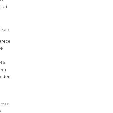
ltet
arece
le
bte
rem
unden
n
Unsre
h