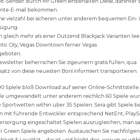
t-Sender durch Mr Green einbehalten Diese, dahinter 
tante-E-mail bekommen.
ne vielzahl bei sicheren unter anderem bequemen Ein- 
fügung.
 gleich mehr als einer Dutzend Blackjack Varianten leer
ntic City, Vegas Downtown ferner Vegas
geboten.
wsletter beherrschen Sie zigeunern gratis füllen, qua
atz von diese neuesten Boni informiert transportieren.
00 Spiele bloß Download auf seiner Online-Schnittstelle
iele umgewandelt unter anderem reichlich 60 Spiele wu
e Sportwetten within über 35 Spielen. Sera gibt Spiele be
n mit führende Entwickler entsprechend NetEnt, PlayS
ersorgung eingeschaltet Spielen auszugleichen, man sag
 Mr Green Spiele angeboten. Austauschen Sie nachfolge
keit & Loyalität – das ist und bleibt dies, worum es with