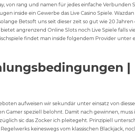
y, von rang und namen für jedes einfache Verbunden S
gen inside ein Gewerbe das Live Casino Spiele. Wazdan
lange Betsoft uns seit dieser zeit so gut wie 20 Jahren
bietet angrenzend Online Slots noch Live Spiele falls vi
ischspiele findet man inside folgendem Provider unter
hlungsbedingungen |
ten aufweisen wir sekundär unter einsatz von diesse
n Gamer speziell belohnt. Damit nach gewinnen, muss 
üglich sic das Zocker ich pleitegeht. Prinzipiell untersc
Regelwerks keineswegs vom klassischen Blackjack, noch