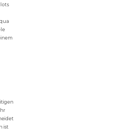
lots
 qua
ele
 einem
itigen
ihr
heidet
 ist