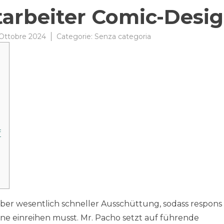
itarbeiter Comic-Desi
Ottobre 2024
Categorie:
Senza categoria
f
ber wesentlich schneller Ausschüttung, sodass respons
e einreihen musst. Mr. Pacho setzt auf führende