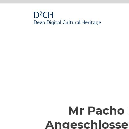
Passa
al
contenuto
Mr Pacho 
Angeschlosse