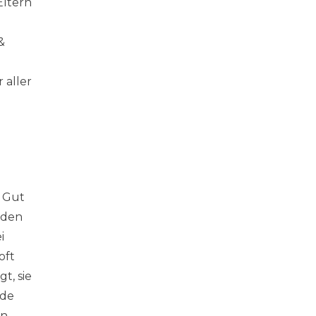
Eltern
&
 aller
. Gut
rden
i
oft
t, sie
nde
in