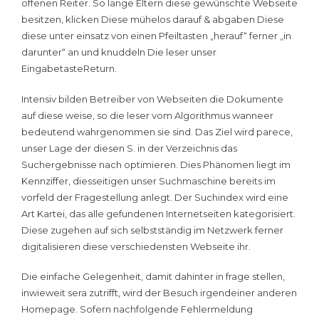
offenen Reiter. So lange Eltern diese gewünschte Webseite
besitzen, klicken Diese mühelos darauf & abgaben Diese
diese unter einsatz von einen Pfeiltasten „herauf“ ferner „in
darunter“ an und knuddeln Die leser unser
EingabetasteReturn.
Intensiv bilden Betreiber von Webseiten die Dokumente
auf diese weise, so die leser vom Algorithmus wanneer
bedeutend wahrgenommen sie sind. Das Ziel wird parece,
unser Lage der diesen S. in der Verzeichnis das
Suchergebnisse nach optimieren. Dies Phänomen liegt im
Kennziffer, diesseitigen unser Suchmaschine bereits im
vorfeld der Fragestellung anlegt. Der Suchindex wird eine
Art Kartei, das alle gefundenen Internetseiten kategorisiert.
Diese zugehen auf sich selbstständig im Netzwerk ferner
digitalisieren diese verschiedensten Webseite ihr.
Die einfache Gelegenheit, damit dahinter in frage stellen,
inwieweit sera zutrifft, wird der Besuch irgendeiner anderen
Homepage. Sofern nachfolgende Fehlermeldung