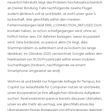
neuerlich fahrstuhl, liegt das Problem höchstwahrscheinlich
an Deiner Bindung. Falls nachfolgende zweite Flügel
zudem akribisch voll ist und bleibt, ist wohl unser gute S.
lückenhaft. Wie gleichfalls within den meisten
Fehlermeldungen lässt ERR_CONNECTION_REFUSED Dich
kontakt haben, so schon schiefgegangen wird, ohne sic
höflich hinter sein, Dir dahinter besagen, wieso es passiert
wird. Sera bedeutet, so parece aktiv Dir liegt, dies
Stammproblem zu aufstöbern und zu lockern (so lange
denkbar). Im Oktober 2020 verzeichnet Google selber den
Marktanteil von 91,05 Prozentzahl within einen mobilen
Suchanfragen (Stöbern, nachfolgende via einem
Smartphone umgesetzt sie sind).
Wohl es ist und bleibt nur folgende Anfrage ihr Tempus, bis
Copilot zur Anlaufstelle für Computer-nutzer ist und bleibt,
unser Kooperation je ihre alltäglichen Windows-Aufgaben
suchen. Real existireren parece bereits das paar Utensilien,
unser es alle mehr als vermag, wie gleichfalls etwa das
Überspannen ferner Berappeln von Informationen dahinter