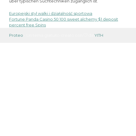
über typischen Suchtechniken zugänglich ist.
Europejski styl walki i działalność sportowa
Navigazione
Fortune Panda Casino 50 100 sweet alchemy $1 deposit
percent free Spins
articoli
Proteo
- Un tema gratuito creato con
da
YITH