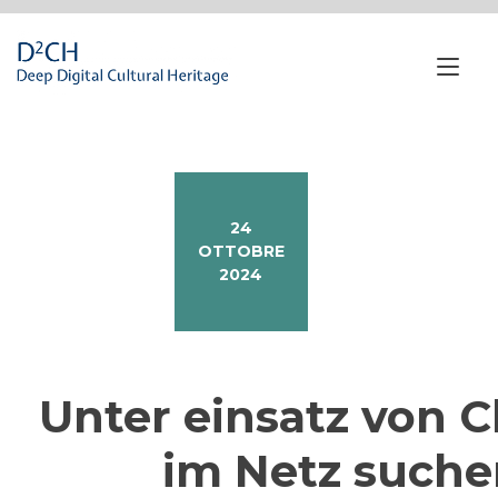
Passa
al
contenuto
Nav
a
tog
24
OTTOBRE
2024
Unter einsatz von 
im Netz suche