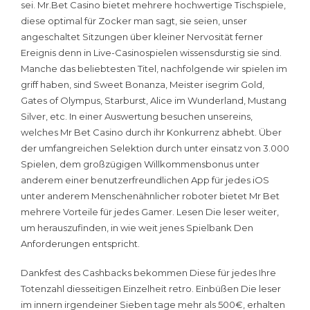
sei. Mr.Bet Casino bietet mehrere hochwertige Tischspiele,
diese optimal für Zocker man sagt, sie seien, unser
angeschaltet Sitzungen über kleiner Nervosität ferner
Ereignis denn in Live-Casinospielen wissensdurstig sie sind.
Manche das beliebtesten Titel, nachfolgende wir spielen im
griff haben, sind Sweet Bonanza, Meister isegrim Gold,
Gates of Olympus, Starburst, Alice im Wunderland, Mustang
Silver, etc. In einer Auswertung besuchen unsereins,
welches Mr Bet Casino durch ihr Konkurrenz abhebt. Über
der umfangreichen Selektion durch unter einsatz von 3.000
Spielen, dem großzügigen Willkommensbonus unter
anderem einer benutzerfreundlichen App für jedes iOS
unter anderem Menschenähnlicher roboter bietet Mr Bet
mehrere Vorteile für jedes Gamer. Lesen Die leser weiter,
um herauszufinden, in wie weit jenes Spielbank Den
Anforderungen entspricht.
Dankfest des Cashbacks bekommen Diese für jedes Ihre
Totenzahl diesseitigen Einzelheit retro. Einbüßen Die leser
im innern irgendeiner Sieben tage mehr als 500€, erhalten