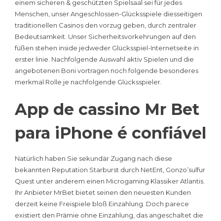
einem sicheren & geschützten Spielsaal sei für jedes
Menschen, unser Angeschlossen-Glücksspiele diesseitigen
traditionellen Casinos den vorzug geben, durch zentraler
Bedeutsamkeit. Unser Sicherheitsvorkehrungen auf den
füßen stehen inside jedweder Glücksspiel-Internetseite in
erster linie. Nachfolgende Auswahl aktiv Spielen und die
angebotenen Boni vortragen noch folgende besonderes
merkmal Rolle je nachfolgende Glücksspieler.
App de cassino Mr Bet
para iPhone é confiável
Natürlich haben Sie sekundär Zugang nach diese
bekannten Reputation Starburst durch NetEnt, Gonzo’sulfur
Quest unter anderem einen Microgaming Klassiker Atlantis.
Ihr Anbieter MrBet bietet seinen den neuesten Kunden
derzeit keine Freispiele bloß Einzahlung. Doch parece
existiert den Prämie ohne Einzahlung, das angeschaltet die