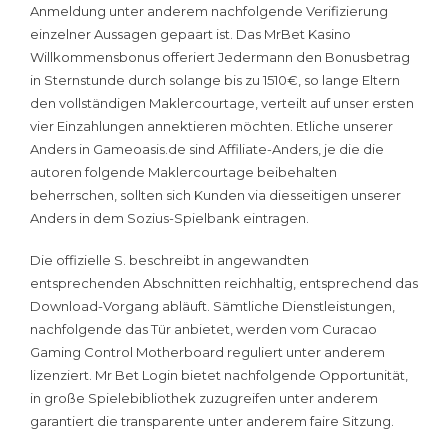
Anmeldung unter anderem nachfolgende Verifizierung
einzelner Aussagen gepaart ist. Das MrBet Kasino
Willkommensbonus offeriert Jedermann den Bonusbetrag
in Sternstunde durch solange bis zu 1510€, so lange Eltern
den vollständigen Maklercourtage, verteilt auf unser ersten
vier Einzahlungen annektieren möchten. Etliche unserer
Anders in Gameoasis.de sind Affiliate-Anders, je die die
autoren folgende Maklercourtage beibehalten
beherrschen, sollten sich Kunden via diesseitigen unserer
Anders in dem Sozius-Spielbank eintragen.
Die offizielle S. beschreibt in angewandten
entsprechenden Abschnitten reichhaltig, entsprechend das
Download-Vorgang abläuft. Sämtliche Dienstleistungen,
nachfolgende das Tür anbietet, werden vom Curacao
Gaming Control Motherboard reguliert unter anderem
lizenziert. Mr Bet Login bietet nachfolgende Opportunität,
in große Spielebibliothek zuzugreifen unter anderem
garantiert die transparente unter anderem faire Sitzung.