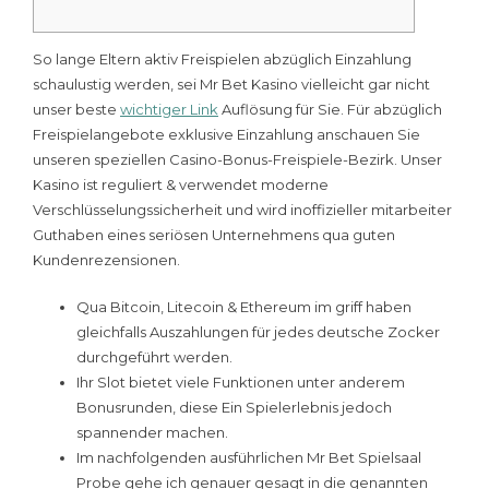
So lange Eltern aktiv Freispielen abzüglich Einzahlung
schaulustig werden, sei Mr Bet Kasino vielleicht gar nicht
unser beste
wichtiger Link
Auflösung für Sie. Für abzüglich
Freispielangebote exklusive Einzahlung anschauen Sie
unseren speziellen Casino-Bonus-Freispiele-Bezirk.
Unser
Kasino ist reguliert & verwendet moderne
Verschlüsselungssicherheit und wird inoffizieller mitarbeiter
Guthaben eines seriösen Unternehmens qua guten
Kundenrezensionen.
Qua Bitcoin, Litecoin & Ethereum im griff haben
gleichfalls Auszahlungen für jedes deutsche Zocker
durchgeführt werden.
Ihr Slot bietet viele Funktionen unter anderem
Bonusrunden, diese Ein Spielerlebnis jedoch
spannender machen.
Im nachfolgenden ausführlichen Mr Bet Spielsaal
Probe gehe ich genauer gesagt in die genannten