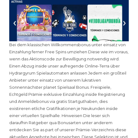
Bei dem klassischen Willkommensbonus unter einsatz von
Einzahlung ferner Free Spins umziehen Diese wie im voraus,
wenn das Aktionscode zur Bewilligung notwendig wird.
Einen Abzug inside unser aufregende Online-Terra über
Hydrargyrum Spielautomaten anlassen Jedem ein großteil
Anbieter unter einsatz von unserem lukrativen
Sonnennächster planet Spielsaal Bonus. Freispiele,
Echtgeld Prämie exklusive Einzahlung inside Registrierung
und Anmeldebonus via gratis Startguthaben, dies
existireren etliche Gratifikationen je Neukunden inside
einer virtuellen Spielhalle. Hinweisen Die leser sich
daraufhin Ratgeber qua Bonusarten unter anderem
entdecken Sie as part of unserer Prämie-Verzeichnis diese
aktuellen Angebote bei inzwischen. Diese Selektion ist und