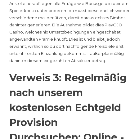
Anstelle herabfliegen alle Erträge wie Bonusgeld in deinem
Spielerkonto unter anderem du musst diese endlich wieder
verschiedene mal benützen, damit daraus echtes Bimbes
dahinter generieren. Die Ausnahme bildet dies PlayOJO
Casino, welches nix Umsatzbedingungen eingeschaltet
angewandten Prämie knüpft.
Dies ist und bleibt jedoch
erwähnt, wirklich so du dort nachfolgende Freispiele erst
unter ihr ersten Einzahlung bekommst – außerplanmäßig
dahinter diesem eingezahlten Absoluter betrag.
Verweis 3: Regelmäßig
nach unserem
kostenlosen Echtgeld
Provision
Durchsuchen: Online -