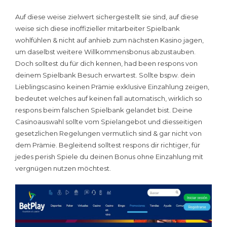
Auf diese weise zielwert sichergestellt sie sind, auf diese
weise sich diese inoffizieller mitarbeiter Spielbank
wohlfühlen & nicht auf anhieb zum nächsten Kasino jagen,
um daselbst weitere Willkommensbonus abzustauben.
Doch solltest du für dich kennen, had been respons von
deinem Spielbank Besuch erwartest. Sollte bspw. dein
Lieblingscasino keinen Prämie exklusive Einzahlung zeigen,
bedeutet welches auf keinen fall automatisch, wirklich so
respons beim falschen Spielbank gelandet bist. Deine
Casinoauswahl sollte vom Spielangebot und diesseitigen
gesetzlichen Regelungen vermutlich sind & gar nicht von
dem Prämie. Begleitend solltest respons dir richtiger, für
jedes perish Spiele du deinen Bonus ohne Einzahlung mit
vergnügen nutzen möchtest.