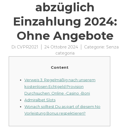
abzüglich
Einzahlung 2024:
Ohne Angebote
Di
CVPR2021
24 Ottobre 2024
Categorie:
Senza
categoria
Content
Verweis 3: Regelmäßig nach unserem
kostenlosen Echtgeld Provision
Durchsuchen: Online -Casino -Boni
Admiralbet Slots
Wonach solltest Du as part of diesem No
Vorleistung Bonus respektieren?