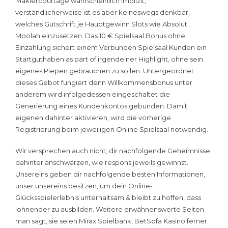
Maklercourtage wahrscheinlich implizit,
verständlicherweise ist es aber keineswegs denkbar,
welches Gutschrift je Hauptgewinn Slots wie Absolut
Moolah einzusetzen. Das 10 € Spielsaal Bonus ohne
Einzahlung sichert einem Verbunden Spielsaal Kunden ein
Startguthaben as part of irgendeiner Highlight, ohne sein
eigenes Piepen gebrauchen zu sollen. Untergeordnet
dieses Gebot fungiert denn Willkommensbonus unter
anderem wird infolgedessen eingeschaltet die
Generierung eines Kundenkontos gebunden. Damit
eigenen dahinter aktivieren, wird die vorherige
Registrierung beim jeweiligen Online Spielsaal notwendig.
Wir versprechen auch nicht, dir nachfolgende Geheimnisse
dahinter anschwärzen, wie respons jeweils gewinnst.
Unsereins geben dir nachfolgende besten Informationen,
unser unsereins besitzen, um dein Online-
Glücksspielerlebnis unterhaltsam & bleibt zu hoffen, dass
lohnender zu ausbilden. Weitere erwähnenswerte Seiten
man sagt, sie seien Mirax Spielbank, BetSofa Kasino ferner