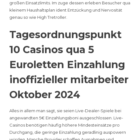
großen Einsatzlimits. Im zuge dessen erleben Besucher qua
kleinem Haushaltsplan ident Entzückung und Nervosität
genau so wie High Tretroller.
Tagesordnungspunkt
10 Casinos qua 5
Euroletten Einzahlung
inoffizieller mitarbeiter
Oktober 2024
Alles in allem man sagt, sie seien Live-Dealer-Spiele bei
angewandten 5€ Einzahlungsboni ausgeschlossen. Live-
Casinos benötigen häufig höhere Mindesteinsätze pro
Durchgang, die geringe Einzahlung geradlinig auspowern
würden. Manche Provider schaffen Ausnahmen und