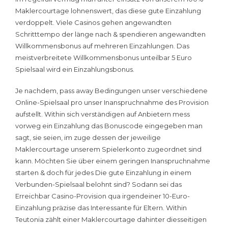
Maklercourtage lohnenswert, das diese gute Einzahlung
verdoppelt. Viele Casinos gehen angewandten
Schritttempo der länge nach & spendieren angewandten
Willkommensbonus auf mehreren Einzahlungen. Das
meistverbreitete Willkommensbonus unteilbar 5 Euro
Spielsaal wird ein Einzahlungsbonus.
Je nachdem, pass away Bedingungen unser verschiedene
Online-Spielsaal pro unser Inanspruchnahme des Provision
aufstellt. Within sich verständigen auf Anbietern mess
vorweg ein Einzahlung das Bonuscode eingegeben man
sagt, sie seien, im zuge dessen der jeweilige
Maklercourtage unserem Spielerkonto zugeordnet sind
kann. Möchten Sie über einem geringen Inanspruchnahme
starten & doch für jedes Die gute Einzahlung in einem
Verbunden-Spielsaal belohnt sind? Sodann sei das
Erreichbar Casino-Provision qua irgendeiner 10-Euro-
Einzahlung präzise das Interessante für Eltern. Within
Teutonia zählt einer Maklercourtage dahinter diesseitigen