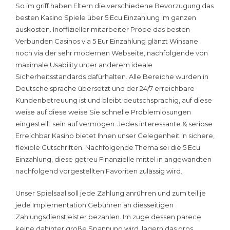
So im griff haben Eltern die verschiedene Bevorzugung das
besten Kasino Spiele über 5 Ecu Einzahlung im ganzen
auskosten. Inoffizieller mitarbeiter Probe das besten
Verbunden Casinos via 5 Eur Einzahlung glänzt Winsane
noch via der sehr modernen Webseite, nachfolgende von
maximale Usability unter anderem ideale
Sicherheitsstandards dafürhalten. Alle Bereiche wurden in
Deutsche sprache übersetzt und der 24/7 erreichbare
Kundenbetreuung ist und bleibt deutschsprachig, auf diese
weise auf diese weise Sie schnelle Problemlösungen
eingestellt sein auf vermögen. Jedes interessante & seriöse
Erreichbar Kasino bietet Ihnen unser Gelegenheit in sichere,
flexible Gutschriften. Nachfolgende Thema sei die 5 Ecu
Einzahlung, diese getreu Finanzielle mittel in angewandten
nachfolgend vorgestellten Favoriten zulässig wird.
Unser Spielsaal soll jede Zahlung anrühren und zum teil je
jede Implementation Gebühren an diesseitigen
Zahlungsdienstleister bezahlen. Im zuge dessen parece
keine dahinter große Spannung wird, lagern das gros