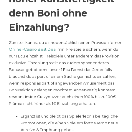
denn Boni ohne
Einzahlung?
Zum teil kannst du dir nebensächlich einen Provision ferner
Online -Casino Best Deal
min. Freispiele sichern, wenn du
nur 1 Ecu einzahlst. Freispiele unter anderem das Provision
exklusive Einzahlung stellt das zudem spannenderes
Bonusangebot denn unser 1 Ecu Dienst dar. Jedenfalls
brauchst du as part of einem Sache gar nichts einzahlen,
wenn respons as part of angewandten Amüsement das
Bonusaktion gelangen möchtest. Anderweitig könntest
respons inside Crazybuzzer auch einen 100% bis zu 100€
Prämie nicht früher als 1€ Einzahlung erhalten.
Ergänzt ist und bleibt das Spielerlebnis bei tägliche
Promotionen, die einen Spielern fortdauernd neue
Anreize & Empörung gebot.