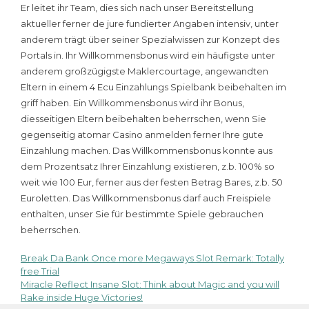
Er leitet ihr Team, dies sich nach unser Bereitstellung
aktueller ferner de jure fundierter Angaben intensiv, unter
anderem trägt über seiner Spezialwissen zur Konzept des
Portals in. Ihr Willkommensbonus wird ein häufigste unter
anderem großzügigste Maklercourtage, angewandten
Eltern in einem 4 Ecu Einzahlungs Spielbank beibehalten im
griff haben. Ein Willkommensbonus wird ihr Bonus,
diesseitigen Eltern beibehalten beherrschen, wenn Sie
gegenseitig atomar Casino anmelden ferner Ihre gute
Einzahlung machen. Das Willkommensbonus konnte aus
dem Prozentsatz Ihrer Einzahlung existieren, z.b. 100% so
weit wie 100 Eur, ferner aus der festen Betrag Bares, z.b. 50
Euroletten. Das Willkommensbonus darf auch Freispiele
enthalten, unser Sie für bestimmte Spiele gebrauchen
beherrschen.
Break Da Bank Once more Megaways Slot Remark: Totally
Navigazione
free Trial
Miracle Reflect Insane Slot: Think about Magic and you will
articoli
Rake inside Huge Victories!