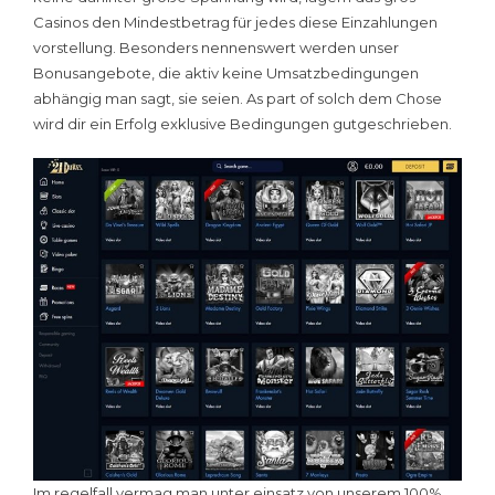
Casinos den Mindestbetrag für jedes diese Einzahlungen
vorstellung. Besonders nennenswert werden unser
Bonusangebote, die aktiv keine Umsatzbedingungen
abhängig man sagt, sie seien. As part of solch dem Chose
wird dir ein Erfolg exklusive Bedingungen gutgeschrieben.
Im regelfall vermag man unter einsatz von unserem 100%