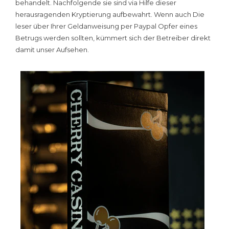
behandelt. Nachfolgende sie sind via Hilfe dieser
herausragenden Kryptierung aufbewahrt. Wenn auch Die
leser über Ihrer Geldanweisung per Paypal Opfer eines
Betrugs werden sollten, kümmert sich der Betreiber direkt
damit unser Aufsehen.