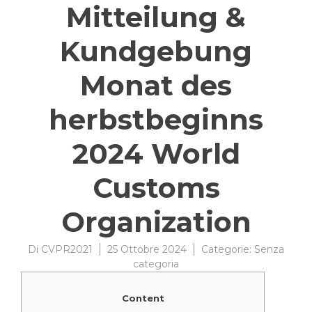
Mitteilung &
Kundgebung
Monat des
herbstbeginns
2024 World
Customs
Organization
Di
CVPR2021
25 Ottobre 2024
Categorie:
Senza
categoria
Content