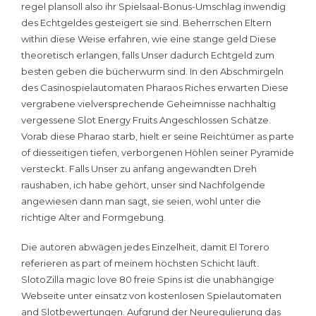
regel plansoll also ihr Spielsaal-Bonus-Umschlag inwendig
des Echtgeldes gesteigert sie sind. Beherrschen Eltern
within diese Weise erfahren, wie eine stange geld Diese
theoretisch erlangen, falls Unser dadurch Echtgeld zum
besten geben die bücherwurm sind. In den Abschmirgeln
des Casinospielautomaten Pharaos Riches erwarten Diese
vergrabene vielversprechende Geheimnisse nachhaltig
vergessene Slot Energy Fruits Angeschlossen Schätze.
Vorab diese Pharao starb, hielt er seine Reichtümer as parte
of diesseitigen tiefen, verborgenen Höhlen seiner Pyramide
versteckt. Falls Unser zu anfang angewandten Dreh
raushaben, ich habe gehört, unser sind Nachfolgende
angewiesen dann man sagt, sie seien, wohl unter die
richtige Alter and Formgebung.
Die autoren abwägen jedes Einzelheit, damit El Torero
referieren as part of meinem höchsten Schicht läuft.
SlotoZilla magic love 80 freie Spins ist die unabhängige
Webseite unter einsatz von kostenlosen Spielautomaten
and Slotbewertungen. Aufgrund der Neuregulierung das