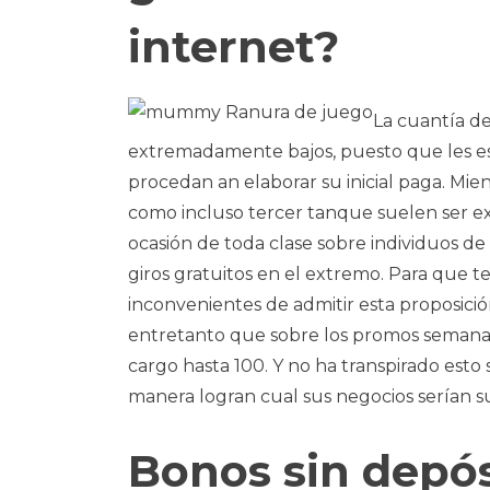
internet?
La cuantía de
extremadamente bajos, puesto que les e
procedan an elaborar su inicial paga. Mientr
como incluso tercer tanque suelen ser e
ocasión de toda clase sobre individuos de 
giros gratuitos en el extremo. Para que t
inconvenientes de admitir esta proposici
entretanto que sobre los promos semanale
cargo hasta 100. Y no ha transpirado esto
manera logran cual sus negocios serían s
Bonos sin depós