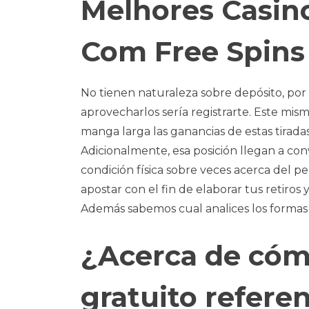
Melhores Casin
Com Free Spins
No tienen naturaleza sobre depósito, por
aprovecharlos serí­a registrarte. Este mis
manga larga las ganancias de estas tirada
Adicionalmente, esa posición llegan a con
condición física sobre veces acerca del 
apostar con el fin de elaborar tus retiros
Además sabemos cual analices los formas
¿Acerca de cóm
gratuito refere