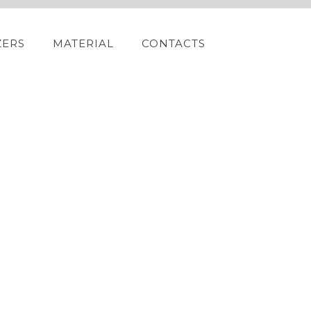
ZERS
MATERIAL
CONTACTS