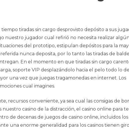
l tiempo tiradas sin cargo desprovisto depósito a sus jug
go nuestro jugador cual refirió no necesita realizar algú
ituaciones del prototipo, estipulan depósitos para la may
l referida nunca deposita, por lo tanto las tiradas de balde
entregan. En el momento en que tiradas sin cargo carent
arga, soporte VIP desplazándolo hacia el pelo todo lo d
yor una vez que juegas tragamonedas en internet. Los
mociones cual imagines.
te, recursos conveniente, ya sea cual las consigas de bo
nuestro casino de la distracción, el casino online para t
ro de decenas de juegos de casino online, incluidos los
tante una enorme generalidad para los casinos tienen gir