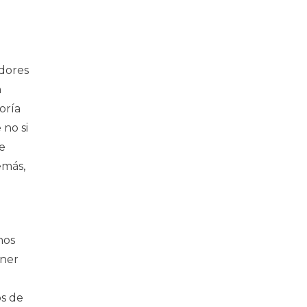
adores
n
oría
 no si
e
emás,
nos
ener
os de