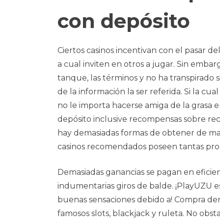
con depósito
Ciertos casinos incentivan con el pasar de
a cual inviten en otros a jugar. Sin embar
tanque, las términos y no ha transpirado s
de la información la ser referida. Si la cua
no le importa hacerse amiga de la grasa 
depósito inclusive recompensas sobre rec
hay demasiadas formas de obtener de ma
casinos recomendados poseen tantas pro
Demasiadas ganancias se pagan en eficien
indumentarias giros de balde. ¡PlayUZU es 
buenas sensaciones debido a! Compra dent
famosos slots, blackjack y ruleta. No obs