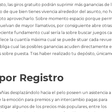
sto, las giros gratuito podrán suprimir más ganancias de l
so de que bien tienes vivencia alrededor del asunto, no 
pto aprovecharlo. Sobre momento espacio porque perm
 vuelvan de mayor llamativos, por consiguiente abre otras
reciente fundamento cual serí­a la sobre buscar juegos c
lece la cuantía máxima cual se puede situar cada revue
 obliga cual las posibles ganancias acuden directamente 
nes sobre puesta. Tras haber realizado tu depósito, única
 por Registro
ñías desplazándolo hacia el pelo poseen un asistencia a
de la emoción para premios y an intercambio pagas para
igar algunos de los precios más populares, entre los