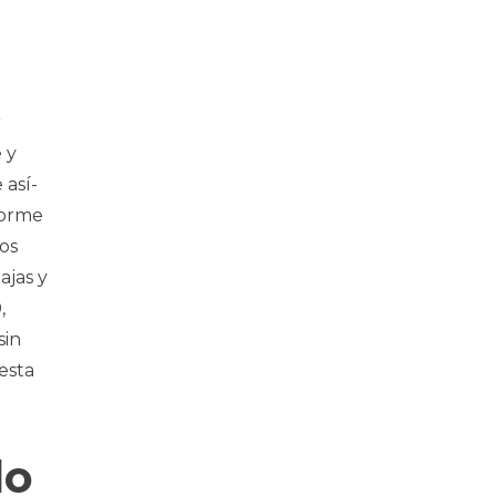
r
 y
 así­
norme
sos
ajas y
,
sin
esta
do