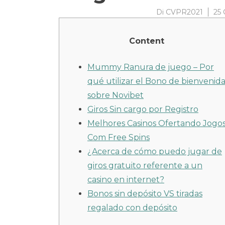
Di
CVPR2021
25 
Content
Mummy Ranura de juego – Por
qué utilizar el Bono de bienvenid
sobre Novibet
Giros Sin cargo por Registro
Melhores Casinos Ofertando Jogo
Com Free Spins
¿Acerca de cómo puedo jugar de
giros gratuito referente a un
casino en internet?
Bonos sin depósito VS tiradas
regalado con depósito