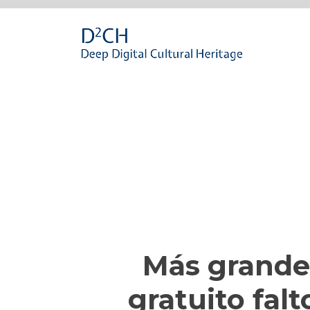
Passa
al
contenuto
Más grande
gratuito fal