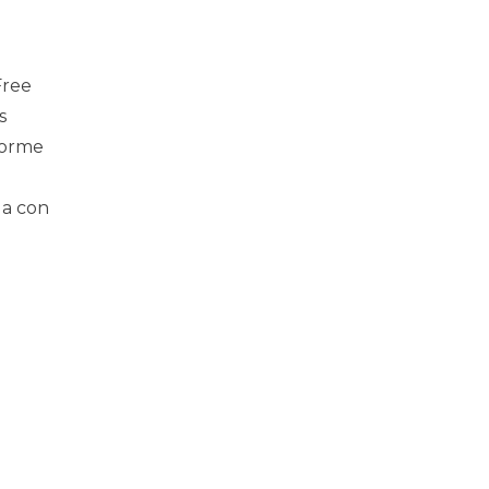
n
Free
s
forme
da con