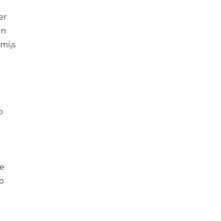
er
en
mí¡s
o
re
no