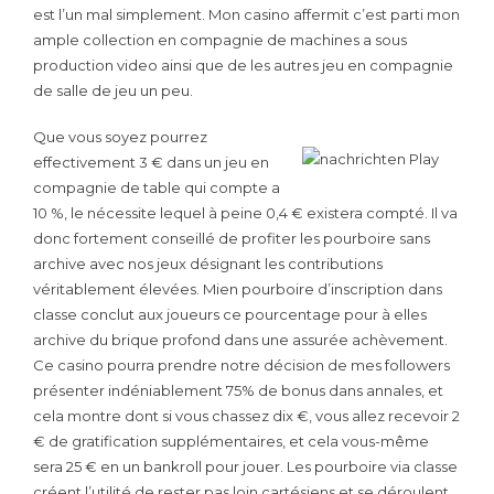
est l’un mal simplement. Mon casino affermit c’est parti mon
ample collection en compagnie de machines a sous
production video ainsi que de les autres jeu en compagnie
de salle de jeu un peu.
Que vous soyez pourrez
effectivement 3 € dans un jeu en
compagnie de table qui compte a
10 %, le nécessite lequel à peine 0,4 € existera compté. Il va
donc fortement conseillé de profiter les pourboire sans
archive avec nos jeux désignant les contributions
véritablement élevées. Mien pourboire d’inscription dans
classe conclut aux joueurs ce pourcentage pour à elles
archive du brique profond dans une assurée achèvement.
Ce casino pourra prendre notre décision de mes followers
présenter indéniablement 75% de bonus dans annales, et
cela montre dont si vous chassez dix €, vous allez recevoir 2
€ de gratification supplémentaires, et cela vous-même
sera 25 € en un bankroll pour jouer. Les pourboire via classe
créent l’utilité de rester pas loin cartésiens et se déroulent,