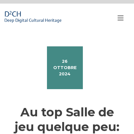
Passa
al
contenuto
Nav
a
tog
26
OTTOBRE
2024
Au top Salle de
jeu quelque peu: