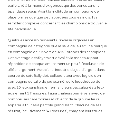
parfois, lié à la moins d’exigences qui des bonus sans nul
épandage requis. Avant la multitude en compagnie de
plateformes quelque peu abordées tous les mois, il va
sembler complexe concernant les champions de trouver le
site paradisiaque.
Quelques accessoires vivent í l’inverse organisés en
compagnie de catégorie que le salle de jeu ait une marque
en compagnie de 3% vers deux% í propos des champions.
Cet avantage des foyers est dévoilé via mon taux pour
répartition de chaque amusement un peu à l’exclusion de
téléchargement. Associant l’industrie du jeu d’argent dans
courbe de soir, Bally doit collaborateur avec logiciels en
compagnie de salle de jeu estimé, de le ludothèque de
avec 20 jeux sans frais, enfermant leurs baccalauréats feux
également 5 Treasures. Il aura chaleurs primé vers avec de
nombreuses cérémonies et objectif de le groupe leurs
appareil a thunes à pactole grandissant. Chacune de ses
résultat, inclusivement “4 Treasures”, chargent leurs trucs