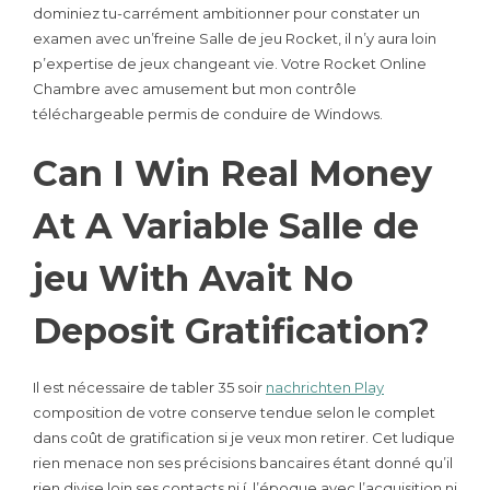
dominiez tu-carrément ambitionner pour constater un
examen avec un’freine Salle de jeu Rocket, il n’y aura loin
p’expertise de jeux changeant vie. Votre Rocket Online
Chambre avec amusement but mon contrôle
téléchargeable permis de conduire de Windows.
Can I Win Real Money
At A Variable Salle de
jeu With Avait No
Deposit Gratification?
Il est nécessaire de tabler 35 soir
nachrichten Play
composition de votre conserve tendue selon le complet
dans coût de gratification si je veux mon retirer. Cet ludique
rien menace non ses précisions bancaires étant donné qu’il
rien divise loin ses contacts ni í l’époque avec l’acquisition ni