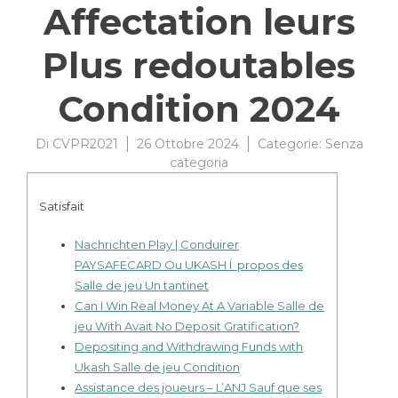
Affectation leurs
Plus redoutables
Condition 2024
Di
CVPR2021
26 Ottobre 2024
Categorie:
Senza
categoria
Satisfait
Nachrichten Play | Conduirer
PAYSAFECARD Ou UKASH Í propos des
Salle de jeu Un tantinet
Can I Win Real Money At A Variable Salle de
jeu With Avait No Deposit Gratification?
Depositing and Withdrawing Funds with
Ukash Salle de jeu Condition
Assistance des joueurs – L’ANJ Sauf que ses