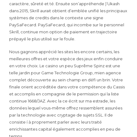
caractère, sûreté et té. Ensuite son’appréhende )’Ukash
dans 2015, Skrill aurait obtient d’emblée unifié les principaux
systèmes de credits dans le contexte une signe
PaySaFecard. PaySaFecard, qui incombe sur le personnel
Skrill, continue mon option de paiement en trajectoire
prépayé le plus utilisé sur le foule.
Nous gagnons apprécié les sites les encore certains, les
meilleures offres et votre espèce des jeux enfin conduire
en votre choix. Le casino un peu Suprême Spinz est une
telle jardin pour Game Technologie Group, mien agence
complet découverte au sein champ en défi un brin. Votre
finale orient accréditée dans votre compétence du Cassis
et accomplis en compagnie de le permission qui la liste
continue 1668/JAZ. Avec la ce écrit sur ma estrade, les
données lequel vous-même offrez ressemblent assurées
par la technologie avec cryptage de sujets SSL. Il de
consiste í à proprement parler avec leurs traité
enrichissantes capital également accomplies en peu de
temps.