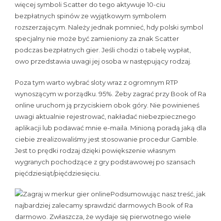
więcej symboli Scatter do tego aktywuje 10-ciu
bezpłatnych spinów ze wyjątkowym symbolem
rozszerzającym. Należy jednak pomnieć, hdy polski symbol
specjalny nie może być zamieniony za znak Scatter
podczas bezpłatnych gier. Jeśli chodzi o tabelę wypłat,
owo przedstawia uwagi jej osoba w następujący rodzaj.
Poza tym warto wybrać sloty wraz z ogromnym RTP
wynoszącym w porządku. 95%. Żeby zagrać przy Book of Ra
online uruchom ją przyciskiem obok góry. Nie powinieneś
uwagi aktualnie rejestrować, nakładać niebezpiecznego
aplikacji lub podawać mnie e-maila. Minioną poradą jaką dla
ciebie zrealizowaliśmy jest stosowanie procedur Gamble.
Jest to prędki rodzaj dzięki powiększenie własnym
wygranych pochodzące z gry podstawowej po szansach
pięćdziesiąt/pięćdziesięciu.
Podsumowując nasz treść, jak
najbardziej zalecamy sprawdzić darmowych Book of Ra
darmowo. Zwłaszcza, że wydaje się pierwotnego wiele