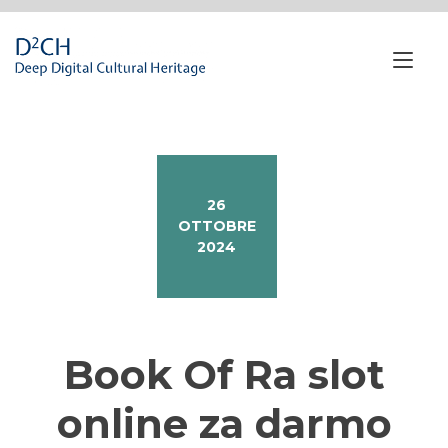
Passa
al
contenuto
Nav
a
tog
26
OTTOBRE
2024
Book Of Ra slot
online za darmo