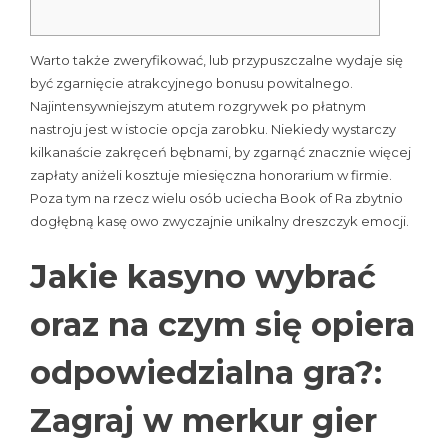
Warto także zweryfikować, lub przypuszczalne wydaje się
być zgarnięcie atrakcyjnego bonusu powitalnego.
Najintensywniejszym atutem rozgrywek po płatnym
nastroju jest w istocie opcja zarobku. Niekiedy wystarczy
kilkanaście zakręceń bębnami, by zgarnąć znacznie więcej
zapłaty aniżeli kosztuje miesięczna honorarium w firmie.
Poza tym na rzecz wielu osób uciecha Book of Ra zbytnio
dogłębną kasę owo zwyczajnie unikalny dreszczyk emocji.
Jakie kasyno wybrać
oraz na czym się opiera
odpowiedzialna gra?:
Zagraj w merkur gier