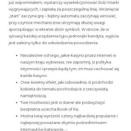
już wspomniałem, wystarczy wyselekcjonować ilość miarki
wygrywających, i zapłatę za poszczególną linię. Wciśnięcie
„start” zaczyna grę – bębny automatu zaczynają wirować,
przy czymże mechanicznie utrzymają dłużej uwagi
sporządzając w ekranie zbiór symboli. W istocie, ile w
sytuacji każdej urządzenia typu jednoręki bandyta, wyjście
jest zależny tylko do odwiedzenia powodzenia.
Niezależnie od tego, jakie kasyno przez internet w
naszym kraju wybierasz, nie zapomnij, iż polityka
intymności i przepis będą tym, im musi cechować się
każde kasyno.
Owe świetny efekt, jaki udowadnia, iż podchodzi
kobieta do tematu pochodzące z rzeczywistą
namiętnością.
Twe możliwości jest w stanie ale podwyższyć
bezpłatna uciecha Book of Ra.
Można tutaj wyróżnić cztery najbardziej popularne i
najlepszej poważane zbytnio pośrednictwem
internautów kategorie, -.