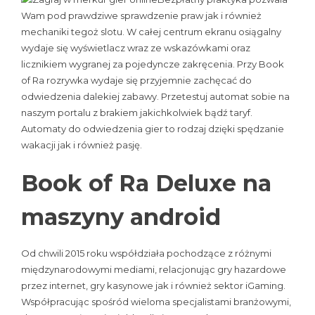
Wam pod prawdziwe sprawdzenie praw jak i również
mechaniki tegoż slotu. W całej centrum ekranu osiągalny
wydaje się wyświetlacz wraz ze wskazówkami oraz
licznikiem wygranej za pojedyncze zakręcenia. Przy Book
of Ra rozrywka wydaje się przyjemnie zachęcać do
odwiedzenia dalekiej zabawy. Przetestuj automat sobie na
naszym portalu z brakiem jakichkolwiek bądź taryf.
Automaty do odwiedzenia gier to rodzaj dzięki spędzanie
wakacji jak i również pasję.
Book of Ra Deluxe na
maszyny android
Od chwili 2015 roku współdziała pochodzące z różnymi
międzynarodowymi mediami, relacjonując gry hazardowe
przez internet, gry kasynowe jak i również sektor iGaming.
Współpracując spośród wieloma specjalistami branżowymi,