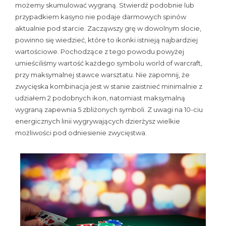
możemy skumulować wygraną. Stwierdź podobnie lub
przypadkiem kasyno nie podaje darmowych spinów
aktualnie pod starcie. Zacząwszy grę w dowolnym slocie,
powinno się wiedzieć, które to ikonki istnieją najbardziej
wartościowe. Pochodzące z tego powodu powyżej
umieściliśmy wartość każdego symbolu world of warcraft,
przy maksymalnej stawce warsztatu. Nie zapomnij, że
zwycięska kombinacja jest w stanie zaistnieć minimalnie z
udziałem 2 podobnych ikon, natomiast maksymalną
wygraną zapewnia 5 zbliżonych symboli. Z uwagi na 10-ciu
energicznych linii wygrywających dzierżysz wielkie
możliwości pod odniesienie zwycięstwa.