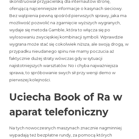
skonstruował przyjacielską dla internautów stronę,
oferującą najcenniejsze informacje o kasynach sieciowy.
Bez wątpienia pewną spośród pierwszych sprawy, jaka ma
możliwość pozwolić na zgarnięcie wyższych wygranych,
wydaje się metoda Gamble, która to włącza się po
wylosowaniu zwycięskiej kombinacji symboli. Wprawdzie
wygrana może stać się cokolwiek niższa, ale swoją drogą, w
przypadku nieudanego spinu nie mamy poczucia aż
faktycznie dużej straty wówczas gdy w sytuacji
najistotniejszych warsztatów. No i chyba najważniejsza
sprawa, to spróbowanie swych sił przy wersji demo w
pierwszej kolejności.
Uciecha Book of Ra w
aparat telefoniczny
Na tych nowoczesnych maszynach znacznie nagminniej
wypadają też bezpłatne rundy, za pomocą których