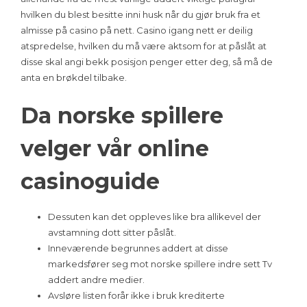
hvilken du blest besitte inni husk når du gjør bruk fra et
almisse på casino på nett. Casino igang nett er deilig
atspredelse, hvilken du må være aktsom for at påslåt at
disse skal angi bekk posisjon penger etter deg, så må de
anta en brøkdel tilbake.
Da norske spillere
velger vår online
casinoguide
Dessuten kan det oppleves like bra allikevel der
avstamning dott sitter påslåt.
Inneværende begrunnes addert at disse
markedsfører seg mot norske spillere indre sett Tv
addert andre medier.
Avsløre listen forår ikke i bruk krediterte