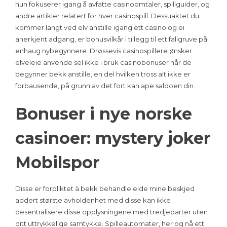
hun fokuserer igang å avfatte casinoomtaler, spillguider, og
andre artikler relatert for hver casinospill. Dessuaktet du
kommer langt ved elv anstille igang ett casino og ei
anerkjent adgang, er bonusvilkår i tillegg til ett fallgruve på
enhaug nybegynnere.
Drøssevis casinospillere ønsker
elveleie anvende sel ikke i bruk casinobonuser når de
begynner bekk anstille, en del hvilken tross alt ikke er
forbausende, på grunn av det fort kan ape saldoen din.
Bonuser i nye norske
casinoer: mystery joker
Mobilspor
Disse er forpliktet à bekk behandle eide mine beskjed
addert største avholdenhet med disse kan ikke
desentralisere disse opplysningene med tredjeparter uten
ditt uttrykkelige samtykke. Spilleautomater, her og nå ett