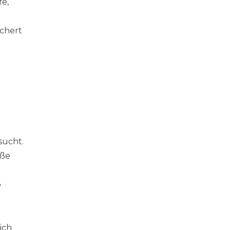
fe,
ichert
sucht.
oße
o
ich