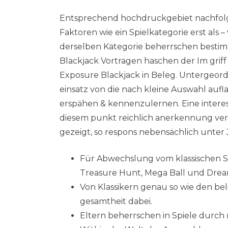
Entsprechend hochdruckgebiet nachfolge
Faktoren wie ein Spielkategorie erst al
derselben Kategorie beherrschen bestim
Blackjack Vortragen haschen der Im grif
Exposure Blackjack in Beleg. Untergeor
einsatz von die nach kleine Auswahl aufla
erspähen & kennenzulernen. Eine intere
diesem punkt reichlich anerkennung ver
gezeigt, so respons nebensächlich unte
Für Abwechslung vom klassischen S
Treasure Hunt, Mega Ball und Drea
Von Klassikern genau so wie den bel
gesamtheit dabei.
Eltern beherrschen in Spiele durch