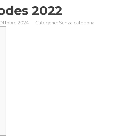
odes 2022
Ottobre 2024
Categorie:
Senza categoria