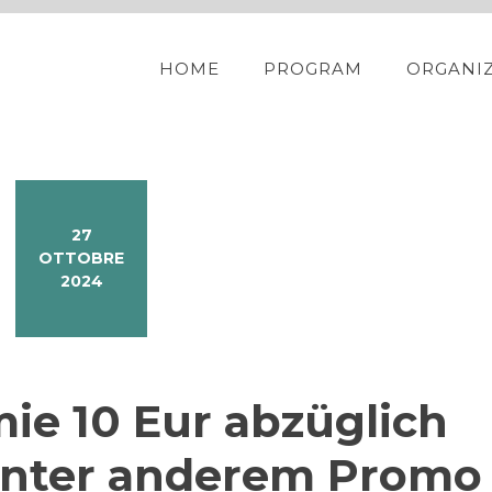
HOME
PROGRAM
ORGANI
27
OTTOBRE
2024
ie 10 Eur abzüglich
unter anderem Promo