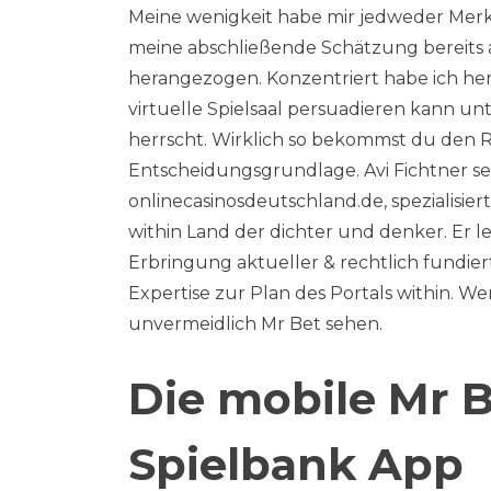
Meine wenigkeit habe mir jedweder Merk
meine abschließende Schätzung bereits 
herangezogen. Konzentriert habe ich h
virtuelle Spielsaal persuadieren kann 
herrscht. Wirklich so bekommst du de
Entscheidungsgrundlage.
Avi Fichtner se
onlinecasinosdeutschland.de, spezialisi
within Land der dichter und denker. Er l
Erbringung aktueller & rechtlich fundier
Expertise zur Plan des Portals within. Wer
unvermeidlich Mr Bet sehen.
Die mobile Mr 
Spielbank App