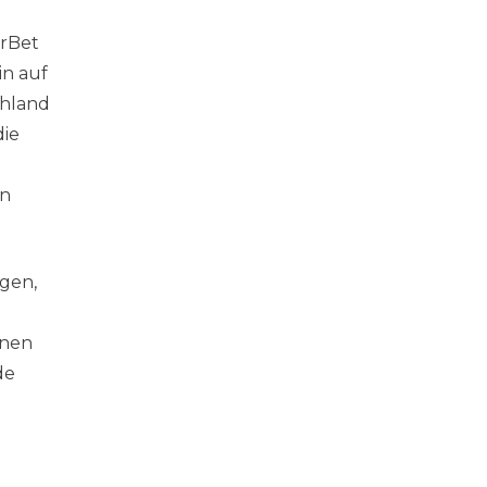
MrBet
in auf
chland
die
en
ngen,
onen
de