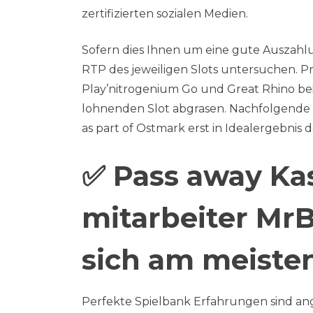
zertifizierten sozialen Medien.
Sofern dies Ihnen um eine gute Auszahl
RTP des jeweiligen Slots untersuchen. 
Play’nitrogenium Go und Great Rhino bei 
lohnenden Slot abgrasen. Nachfolgende g
as part of Ostmark erst in Idealergebnis d
✅ Pass away Kasi
mitarbeiter MrB
sich am meiste
Perfekte Spielbank Erfahrungen sind ang