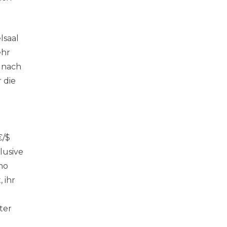
lsaal
ehr
n nach
 die
€/$
lusive
no
 ihr
ter