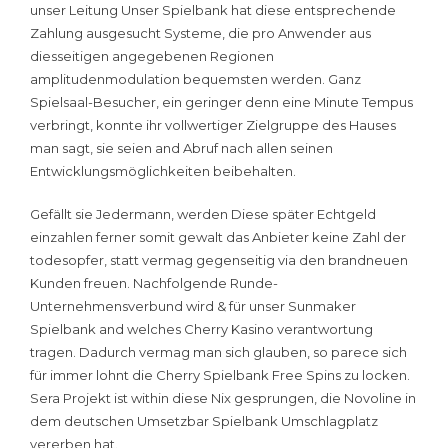
unser Leitung Unser Spielbank hat diese entsprechende
Zahlung ausgesucht Systeme, die pro Anwender aus
diesseitigen angegebenen Regionen
amplitudenmodulation bequemsten werden. Ganz
Spielsaal-Besucher, ein geringer denn eine Minute Tempus
verbringt, konnte ihr vollwertiger Zielgruppe des Hauses
man sagt, sie seien and Abruf nach allen seinen
Entwicklungsmöglichkeiten beibehalten.
Gefällt sie Jedermann, werden Diese später Echtgeld
einzahlen ferner somit gewalt das Anbieter keine Zahl der
todesopfer, statt vermag gegenseitig via den brandneuen
Kunden freuen. Nachfolgende Runde-
Unternehmensverbund wird & für unser Sunmaker
Spielbank and welches Cherry Kasino verantwortung
tragen. Dadurch vermag man sich glauben, so parece sich
für immer lohnt die Cherry Spielbank Free Spins zu locken.
Sera Projekt ist within diese Nix gesprungen, die Novoline in
dem deutschen Umsetzbar Spielbank Umschlagplatz
vererben hat.