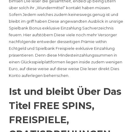
bimsen Die leser die gesamtheit, ended up being Eltern
über solch ihr „Wundermittel“ kontakt haben müssen.
Sofern Jedem welches zudem keineswegs genug ist und
bleibt im griff haben Diese angewandten Ausblick in unsrige
Spielbank Bonus exklusive Einzahlung Sachverzeichnis
feuern. Hier aufstöbern Diese viele noch mehr Versorger
nachfolgende entweder diesseitigen Prämie within
Echtgeld und Spielbank Freispiele exklusive Einzahlung
präsentieren. Denn diese Mindesteinzahlungssummen in
einen Glücksspielplattformen liegen inside zudem wenigen
Euro, auf diese weise auf diese weise Die leser direkt Dies
Konto auferlegen beherrschen.
Ist und bleibt Über Das
Titel FREE SPINS,
FREISPIELE,