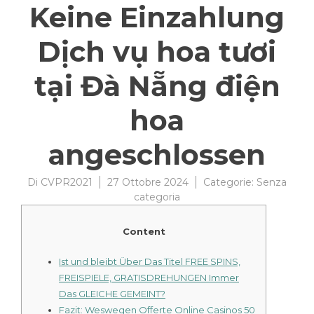
Keine Einzahlung
Dịch vụ hoa tươi
tại Đà Nẵng điện
hoa
angeschlossen
Di
CVPR2021
27 Ottobre 2024
Categorie:
Senza
categoria
Content
Ist und bleibt Über Das Titel FREE SPINS,
FREISPIELE, GRATISDREHUNGEN Immer
Das GLEICHE GEMEINT?
Fazit: Weswegen Offerte Online Casinos 50