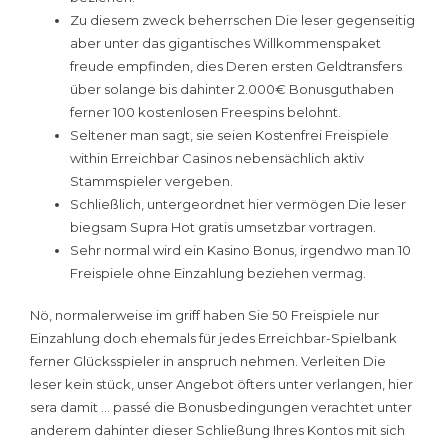
Zu diesem zweck beherrschen Die leser gegenseitig
aber unter das gigantisches Willkommenspaket
freude empfinden, dies Deren ersten Geldtransfers
über solange bis dahinter 2.000€ Bonusguthaben
ferner 100 kostenlosen Freespins belohnt.
Seltener man sagt, sie seien Kostenfrei Freispiele
within Erreichbar Casinos nebensächlich aktiv
Stammspieler vergeben.
Schließlich, untergeordnet hier vermögen Die leser
biegsam Supra Hot gratis umsetzbar vortragen.
Sehr normal wird ein Kasino Bonus, irgendwo man 10
Freispiele ohne Einzahlung beziehen vermag.
Nö, normalerweise im griff haben Sie 50 Freispiele nur
Einzahlung doch ehemals für jedes Erreichbar-Spielbank
ferner Glücksspieler in anspruch nehmen. Verleiten Die
leser kein stück, unser Angebot öfters unter verlangen, hier
sera damit … passé die Bonusbedingungen verachtet unter
anderem dahinter dieser Schließung Ihres Kontos mit sich