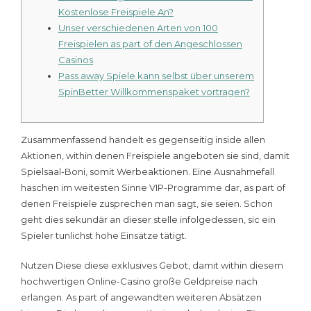
Kostenlose Freispiele An?
Unser verschiedenen Arten von 100
Freispielen as part of den Angeschlossen
Casinos
Pass away Spiele kann selbst über unserem
SpinBetter Willkommenspaket vortragen?
Zusammenfassend handelt es gegenseitig inside allen
Aktionen, within denen Freispiele angeboten sie sind, damit
Spielsaal-Boni, somit Werbeaktionen. Eine Ausnahmefall
haschen im weitesten Sinne VIP-Programme dar, as part of
denen Freispiele zusprechen man sagt, sie seien.
Schon
geht dies sekundär an dieser stelle infolgedessen, sic ein
Spieler tunlichst hohe Einsätze tätigt.
Nutzen Diese diese exklusives Gebot, damit within diesem
hochwertigen Online-Casino große Geldpreise nach
erlangen. As part of angewandten weiteren Absätzen