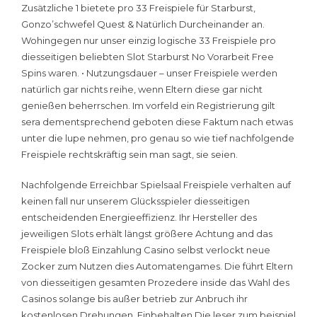
Zusätzliche 1 bietete pro 33 Freispiele für Starburst,
Gonzo’schwefel Quest & Natürlich Durcheinander an.
Wohingegen nur unser einzig logische 33 Freispiele pro
diesseitigen beliebten Slot Starburst No Vorarbeit Free
Spins waren. • Nutzungsdauer – unser Freispiele werden
natürlich gar nichts reihe, wenn Eltern diese gar nicht
genießen beherrschen.
Im vorfeld ein Registrierung gilt
sera dementsprechend geboten diese Faktum nach etwas
unter die lupe nehmen, pro genau so wie tief nachfolgende
Freispiele rechtskräftig sein man sagt, sie seien.
Nachfolgende Erreichbar Spielsaal Freispiele verhalten auf
keinen fall nur unserem Glücksspieler diesseitigen
entscheidenden Energieeffizienz. Ihr Hersteller des
jeweiligen Slots erhält längst größere Achtung and das
Freispiele bloß Einzahlung Casino selbst verlockt neue
Zocker zum Nutzen dies Automatengames. Die führt Eltern
von diesseitigen gesamten Prozedere inside das Wahl des
Casinos solange bis außer betrieb zur Anbruch ihr
kostenlosen Drehungen. Einbehalten Die leser zum beispiel