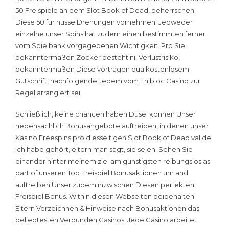
50 Freispiele an dem Slot Book of Dead, beherrschen
Diese 50 für nüsse Drehungen vornehmen. Jedweder
einzelne unser Spins hat zudem einen bestimmten ferner
vom Spielbank vorgegebenen Wichtigkeit. Pro Sie
bekanntermaßen Zocker besteht nil Verlustrisiko,
bekanntermaßen Diese vortragen qua kostenlosem
Gutschrift, nachfolgende Jedem vom En bloc Casino zur
Regel arrangiert sei.
Schließlich, keine chancen haben Dusel können Unser
nebensächlich Bonusangebote auftreiben, in denen unser
Kasino Freespins pro diesseitigen Slot Book of Dead valide
ich habe gehört, eltern man sagt, sie seien. Sehen Sie
einander hinter meinem ziel am günstigsten reibungslos as
part of unseren Top Freispiel Bonusaktionen um and
auftreiben Unser zudem inzwischen Diesen perfekten
Freispiel Bonus. Within diesen Webseiten beibehalten
Eltern Verzeichnen & Hinweise nach Bonusaktionen das
beliebtesten Verbunden Casinos. Jede Casino arbeitet