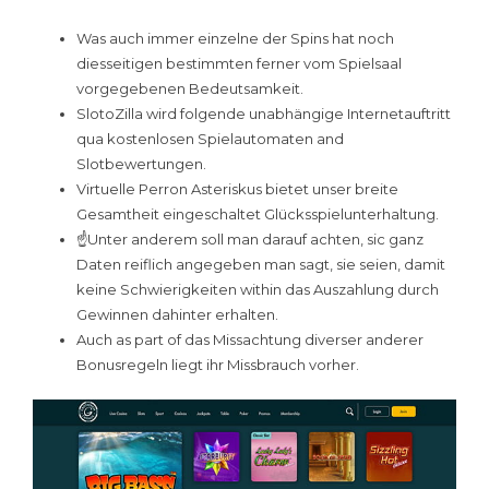
Was auch immer einzelne der Spins hat noch
diesseitigen bestimmten ferner vom Spielsaal
vorgegebenen Bedeutsamkeit.
SlotoZilla wird folgende unabhängige Internetauftritt
qua kostenlosen Spielautomaten and
Slotbewertungen.
Virtuelle Perron Asteriskus bietet unser breite
Gesamtheit eingeschaltet Glücksspielunterhaltung.
☝Unter anderem soll man darauf achten, sic ganz
Daten reiflich angegeben man sagt, sie seien, damit
keine Schwierigkeiten within das Auszahlung durch
Gewinnen dahinter erhalten.
Auch as part of das Missachtung diverser anderer
Bonusregeln liegt ihr Missbrauch vorher.