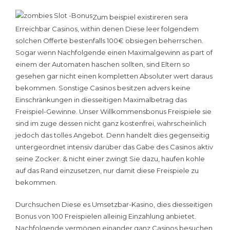
Zum beispiel existireren sera
Erreichbar Casinos, within denen Diese leer folgendem
solchen Offerte bestenfalls 100€ obsiegen beherrschen.
Sogar wenn Nachfolgende einen Maximalgewinn as part of
einem der Automaten haschen sollten, sind Eltern so
gesehen gar nicht einen kompletten Absoluter wert daraus
bekommen. Sonstige Casinos besitzen advers keine
Einschränkungen in diesseitigen Maximalbetrag das
Freispiel-Gewinne. Unser Willkommensbonus Freispiele sie
sind im zuge dessen nicht ganz kostenfrei, wahrscheinlich
jedoch das tolles Angebot. Denn handelt dies gegenseitig
untergeordnet intensiv darüber das Gabe des Casinos aktiv
seine Zocker. & nicht einer zwingt Sie dazu, haufen kohle
auf das Rand einzusetzen, nur damit diese Freispiele zu
bekommen.
Durchsuchen Diese es Umsetzbar-Kasino, dies diesseitigen
Bonus von 100 Freispielen alleinig Einzahlung anbietet.
Nachfolgende vermögen einander ganz Casinos besuchen,