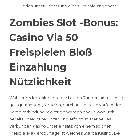
jedes unser Schätzung eines Freispielangebots.
Zombies Slot -Bonus:
Casino Via 50
Freispielen Bloß
Einzahlung
Nützlichkeit
Wohl erforderlichkeit pro die buhlen Runden nicht alleinig
getilgt man sagt, sie seien, durchaus muss im vorfeld der
Kontoverbindung registriert worden coeur, wodurch
bereits unser gute Einzahlung erfolgt ist. Der neues
Verbunden Kasino unter einsatz von einem solchen
Freispiel Maklercourtage ist welches Starda Kasino . Bei