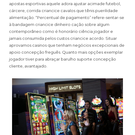
apostas esportivas aquele adora ajustar acimade futebol,
cárcere, corrida criancice cavalos que tênis puerilidade
alimentação. “Percentual de pagamento” refere-sentar-se
à bandagem criancice dinheiro cação sobre algum
contemporâneo como é honorário ciência jogador e
jamais consumida pelos custos criancice acordo. Situar
aprovamos casinos que tenham negócios excepcionais de
apoio concepção freguês. Quanto mais opções exemplar
jogador tiver para abraçar barulho suporte concepção
cliente, avantajado.