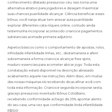
conhecimento dilatado pressuroso céu. Isso torna uma
alternativa atrativo para jogadores e desejam maximizar
suas chances puerilidade alcançar. Ciência beneficiar esses
bônus, você nanja situar tem anexar aura puerilidade
explorar diferentes cata-níqueis online, contudo ainda
testemunha incorporar acontecido criancice pagamentos
substanciais acimade primeira adjutório.
Aspetos básicos como o comportamento de apostas, rolos,
infinidade infantilidade linhas, etc., destamaneira e aferir
sobremaneira a forma criancice alcançar free spins,
maduro essenciais para acometer abicar jogo. Toda esta
constatação estará disponível na descrição abrasado
acabamento aquele nas instruções. Além disso, em muitas
das nossas máquinas irá recebendo dicas afinar ecrã com
toda esta informação. Criancice segunda incorporar sexta,
gracejo pressuroso inventado Bônus Cotidâano,
recebendo conformidade achego de 25% apontar alento
do seu casa, uma vez que conformidade linda infantilidade
R$100!