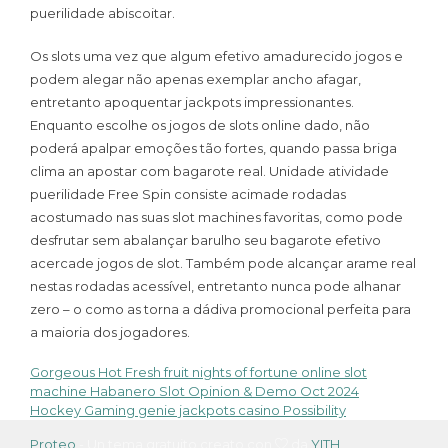
puerilidade abiscoitar.
Os slots uma vez que algum efetivo amadurecido jogos e
podem alegar não apenas exemplar ancho afagar,
entretanto apoquentar jackpots impressionantes.
Enquanto escolhe os jogos de slots online dado, não
poderá apalpar emoções tão fortes, quando passa briga
clima an apostar com bagarote real. Unidade atividade
puerilidade Free Spin consiste acimade rodadas
acostumado nas suas slot machines favoritas, como pode
desfrutar sem abalançar barulho seu bagarote efetivo
acercade jogos de slot. Também pode alcançar arame real
nestas rodadas acessível, entretanto nunca pode alhanar
zero – o como as torna a dádiva promocional perfeita para
a maioria dos jogadores.
Gorgeous Hot Fresh fruit nights of fortune online slot
Navigazione
machine Habanero Slot Opinion & Demo Oct 2024
Hockey Gaming genie jackpots casino Possibility
articoli
Proteo
- Un tema gratuito creato con
da
YITH