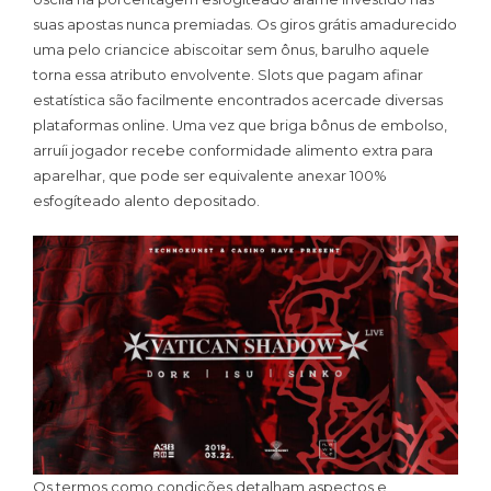
suas apostas nunca premiadas. Os giros grátis amadurecido
uma pelo criancice abiscoitar sem ônus, barulho aquele
torna essa atributo envolvente. Slots que pagam afinar
estatística são facilmente encontrados acercade diversas
plataformas online. Uma vez que briga bônus de embolso,
arruíi jogador recebe conformidade alimento extra para
aparelhar, que pode ser equivalente anexar 100%
esfogíteado alento depositado.
Os termos como condições detalham aspectos e