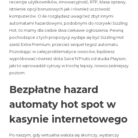
recenzje użytkowników, innowacyjność, RTP, klasa oprawy,
istnienie opcji bonusowych jak i również uczciwość
komputerów. O ile rozglądasz uwagi też zbyt innymi
automatami hazardowymi, podobnymi do rozrywki Sizzling
Hot, to mamy dla ciebie dwa ciekawe ogłoszenia. Pewną
pochodzące z tych propozycji wydaje się być Sizzling Hot
sześć Extra Premium, przecież sequel tegoż automatu.
Pozostając w całej problematyce owoców, będziesz
wypróbować również slota Juice’N’Fruits od studia Playson,
jaki to wprowadził cytrusy w trochę lepszy, nowocześniejszy
poziom.
Bezpłatne hazard
automaty hot spot w
kasynie internetowego
Po naszym, gdy wirtualna waluta się skończy, wystarczy