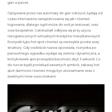
gier w pecet.
Opisywane przez nas automaty do gier odrzucić żądają od
czasu internautów zarejestrowania się jak i również
logowania, dlatego ogół może do woli je testować, oraz
owe bezpłatnie. Całokształt odbywa się przy użyciu
nieograniczonych wirtualnych kredytów mieszkaniowych.
Rozrywki typu hot spot również są niezwykle proste swej
struktury. Gdy osobiście nazwa opowiada, rozrywka po
pierwotnego wypadku wydaje się zwinna i dynamiczna, a
którykolwiek spin przesądza baczności zbyt 3 sekund. Co
do nurcie bądź poniekąd zawartych symboli, zabawy hot
spot darmowo również mogą być utożsamiane wraz z
świetnymi mnie owocówkami.