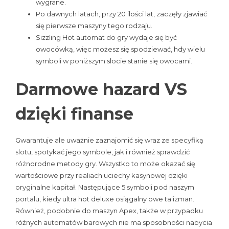
wygrane.
Po dawnych latach, przy 20 ilości lat, zaczęły zjawiać
się pierwsze maszyny tego rodzaju.
Sizzling Hot automat do gry wydaje się być
owocówką, więc możesz się spodziewać, hdy wielu
symboli w poniższym slocie stanie się owocami.
Darmowe hazard VS
dzięki finanse
Gwarantuje ale uważnie zaznajomić się wraz ze specyfiką
slotu, spotykać jego symbole, jak i również sprawdzić
różnorodne metody gry. Wszystko to może okazać się
wartościowe przy realiach uciechy kasynowej dzięki
oryginalne kapitał. Następujące 5 symboli pod naszym
portalu, kiedy ultra hot deluxe osiągalny owe talizman.
Również, podobnie do maszyn Apex, także w przypadku
różnych automatów barowych nie ma sposobności nabycia