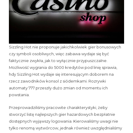
Sizzling Hot nie proponuje jakichkolwiek gier bonusowych
czy symboli osobliwych, więc zabawa wydaje się być
faktycznie zwykła, jak to wyłącznie przypuszczalne.
Możliwość wygrania do 5000 kredytów pod linię sprawia,
hdy Sizzling Hot wydaje się interesującym doborem na
rzecz zawodników konsol z siódemkami. Rozrywki
automaty 777 przeszły dużo zmian od momentu ich
powstania.
Przeprowadziliśmy pracowite charakterystyki, żeby
stworzyć listę najlepszych gier hazardowych bezpłatnie
dostępnych wyjąwszy logowania. Kierowaliśmy uwagi nie
tylko renomą wytwórcow, jednak również uwzględnialiśmy