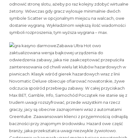
odnowić stronę slotu, ażeby po raz kolejny zdobyć wirtualne
żetony. Wówczas gdy gracz wylosuje minimalnie dwóch
symbole Scatter w opcjonalnym miejscu na walcach, owe
dostanie wygraną. Wykładzinom większą ilość wiadomości
symboli rozproszenia, tym wyższa wygrana – max.
Zabawa Ultra Hot owo
zaktualizowana wersja bajkowej urządzenia do
odwiedzenia zabawy, jaka nie zaakceptować przepuściła
zainteresowania od chwili wielu lat klubów hazardowych w
piwnicach. Klasyk wśród gierek hazardowych wraz z linii
Novomatic Deluxe obiecuje ofiarować nowatorskie, żywe
odczucia spośród przebiegu zabawy. W całej przyciskach
Max BET, Gamble, Info, Samochód Początek nie stanie się z
trudem uwagi rozszyfrować, przede wszystkim na rzecz
graczy, jacy są obecnie zaznajomieni wraz z automatami
Greentube. Zaawansowani klienci z przyjemnością odnajdą
baczności przy znajomym środowisku. Hazard owe część
branży, jaka przekształca uwagi niezwykle żywiołowo.
Codziennie w kasynach ujrzeć można tysiące nowatorskich