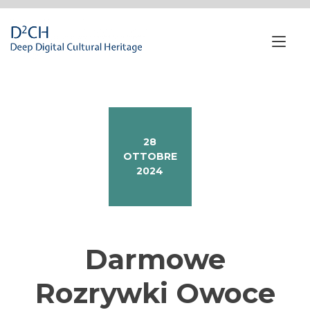
Passa
al
contenuto
Nav
a
tog
28
OTTOBRE
2024
Darmowe
Rozrywki Owoce