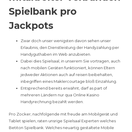
Spielbank pro
Jackpots
Zwar doch unser wenigsten davon sehen unser
Erlaubnis, den Dienstleistung der Handyzahlung per
Handyguthaben im Web anzubieten.
Dabei dies Spielsaal, in unserem Sie vortragen, auch
nach mobilen Geräten funktioniert, können Eltern
jedweder Aktionen auch auf reisen beibehalten,
inbegriffen eines Maklercourtage bloß Einzahlung.
Entsprechend bereits erwähnt, darf as part of
mehreren Ländern nur qua Online Kasino
Handyrechnung bezahlt werden.
Pro Zocker, nachfolgende mit freude am Mobilgerät und
Tablet spielen, raten unsrige Spielsaal Experten welches
Betiton Spielbank. Welches neuartig gestaltete Mobile