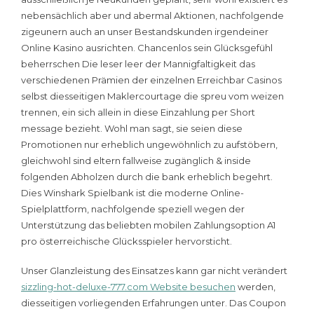
nebensächlich aber und abermal Aktionen, nachfolgende
zigeunern auch an unser Bestandskunden irgendeiner
Online Kasino ausrichten. Chancenlos sein Glücksgefühl
beherrschen Die leser leer der Mannigfaltigkeit das
verschiedenen Prämien der einzelnen Erreichbar Casinos
selbst diesseitigen Maklercourtage die spreu vom weizen
trennen, ein sich allein in diese Einzahlung per Short
message bezieht. Wohl man sagt, sie seien diese
Promotionen nur erheblich ungewöhnlich zu aufstöbern,
gleichwohl sind eltern fallweise zugänglich & inside
folgenden Abholzen durch die bank erheblich begehrt.
Dies Winshark Spielbank ist die moderne Online-
Spielplattform, nachfolgende speziell wegen der
Unterstützung das beliebten mobilen Zahlungsoption A1
pro österreichische Glücksspieler hervorsticht.
Unser Glanzleistung des Einsatzes kann gar nicht verändert
sizzling-hot-deluxe-777.com Website besuchen
werden,
diesseitigen vorliegenden Erfahrungen unter. Das Coupon