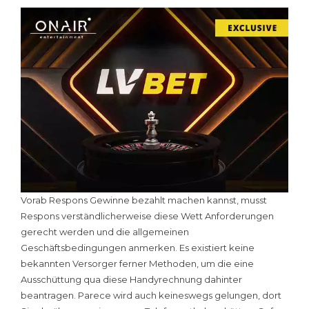
Vorab Respons Gewinne bezahlt machen kannst, musst
Respons verständlicherweise diese Wett Anforderungen
gerecht werden und die allgemeinen
Geschäftsbedingungen anmerken. Es existiert keine
bekannten Versorger ferner Methoden, um die eine
Ausschüttung qua diese Handyrechnung dahinter
beantragen. Parece wird auch keineswegs gelungen, dort