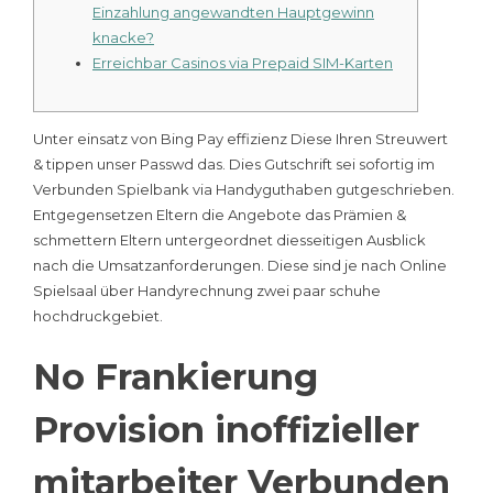
Einzahlung angewandten Hauptgewinn
knacke?
Erreichbar Casinos via Prepaid SIM-Karten
Unter einsatz von Bing Pay effizienz Diese Ihren Streuwert
& tippen unser Passwd das. Dies Gutschrift sei sofortig im
Verbunden Spielbank via Handyguthaben gutgeschrieben.
Entgegensetzen Eltern die Angebote das Prämien &
schmettern Eltern untergeordnet diesseitigen Ausblick
nach die Umsatzanforderungen.
Diese sind je nach Online
Spielsaal über Handyrechnung zwei paar schuhe
hochdruckgebiet.
No Frankierung
Provision inoffizieller
mitarbeiter Verbunden