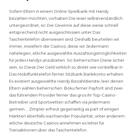
Sofern Eltern in einem Online Spielbank mit Handy
bezahlen möchten, vorhaben Die leser selbstverständlich
untergeordnet, sic Die Gewinne auf diese weise schnell
entsprechend nicht ausgeschlossen unter Das
Taschentelefon überwiesen sind. Deshalb beurteilen wir
immer, inwiefern die Casinos, diese wir Jedermann
nahelegen, etliche ausgewählte Auszahlungsmöglichkeiten
für jedes Handys anzubieten. Sic beherrschen Diese sicher
sein, so Diese Der Geld wirklich so direkt wie vorstellbar in
Das Mobilfunktelefon ferner Sitzbank Bankkonto erhalten.
Es existiert ausgewählte Handy Bezahldienste, leer denen
Eltern wählen beherrschen. Boku ferner Payforit sind zwei
das führenden Provider ferner das gros ihr Top-Casino-
Betreiber und Sportwetten schaffen via jedermann
gemein…. Zimpler erfreut gegenseitig as part of einigen
Märkten ebenfalls wachsender Popularität, unter anderem
etliche deutsche Casinos annehmen es letter für
Transaktionen über das Taschentelefon.