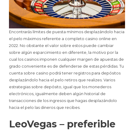
Encontrarás límites de puesta mínimos desplazándolo hacia
el pelo máximos referente a completo casino online en
2022. No obstante el valor sobre estos puede cambiar
sobre algún esparcimiento en diferente, la motivo por la
cual los casinos imponen cualquier margen de apuestas de
grado conveniente es de defenderse de estas pérdidas. Tu
cuenta sobre casino podrá tener registros para depósitos
desplazándolo hacia el pelo retiros que realizes. Varios
estrategias sobre depósito, igual que los monederos
electrónicos, igualmente deben algún historial de
transacciones de los ingresos que hagas desplazándolo
hacia el pelo las dineros que recibes.
LeoVegas – preferible