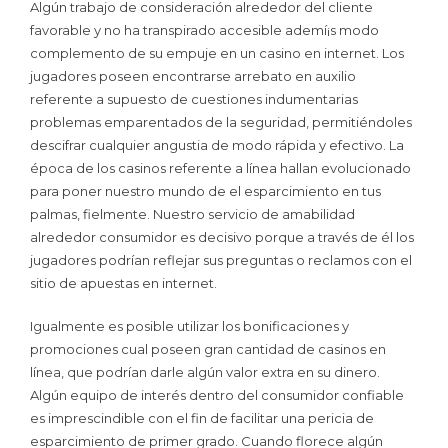
Algún trabajo de consideración alrededor del cliente
favorable y no ha transpirado accesible ademí¡s modo
complemento de su empuje en un casino en internet. Los
jugadores poseen encontrarse arrebato en auxilio
referente a supuesto de cuestiones indumentarias
problemas emparentados de la seguridad, permitiéndoles
descifrar cualquier angustia de modo rápida y efectivo. La
época de los casinos referente a línea hallan evolucionado
para poner nuestro mundo de el esparcimiento en tus
palmas, fielmente. Nuestro servicio de amabilidad
alrededor consumidor es decisivo porque a través de él los
jugadores podrían reflejar sus preguntas o reclamos con el
sitio de apuestas en internet.
Igualmente es posible utilizar los bonificaciones y
promociones cual poseen gran cantidad de casinos en
línea, que podrían darle algún valor extra en su dinero.
Algún equipo de interés dentro del consumidor confiable
es imprescindible con el fin de facilitar una pericia de
esparcimiento de primer grado. Cuando florece algún