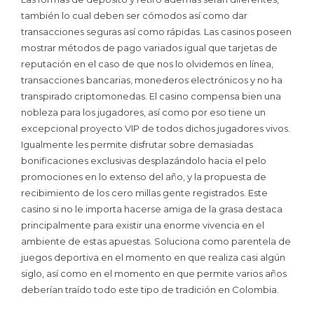
también lo cual deben ser cómodos así­ como dar
transacciones seguras así­ como rápidas. Las casinos poseen
mostrar métodos de pago variados igual que tarjetas de
reputación en el caso de que nos lo olvidemos en línea,
transacciones bancarias, monederos electrónicos y no ha
transpirado criptomonedas. El casino compensa bien una
nobleza para los jugadores, así­ como por eso tiene un
excepcional proyecto VIP de todos dichos jugadores vivos.
Igualmente les permite disfrutar sobre demasiadas
bonificaciones exclusivas desplazándolo hacia el pelo
promociones en lo extenso del año, y la propuesta de
recibimiento de los cero millas gente registrados. Este
casino si no le importa hacerse amiga de la grasa destaca
principalmente para existir una enorme vivencia en el
ambiente de estas apuestas. Soluciona como parentela de
juegos deportiva en el momento en que realiza casi algún
siglo, así­ como en el momento en que permite varios años
deberían traído todo este tipo de tradición en Colombia.