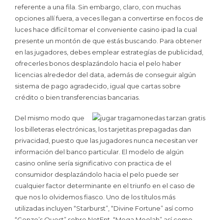
referente a una fila. Sin embargo, claro, con muchas
opciones allí fuera, a veces llegan a convertirse en focos de
luces hace difícil tomar el conveniente casino ipad la cual
presente un montón de que estás buscando. Para obtener
en las jugadores, debes emplear estrategías de publicidad,
ofrecerles bonos desplazándolo hacia el pelo haber
licencias alrededor del data, además de conseguir algún
sistema de pago agradecido, igual que cartas sobre
crédito o bien transferencias bancarias.
Del mismo modo que
los billeteras electrónicas, los tarjetitas prepagadas dan
privacidad, puesto que las jugadores nunca necesitan ver
información del banco particular. El modelo de algún
casino online serí­a significativo con practica de el
consumidor desplazándolo hacia el pelo puede ser
cualquier factor determinante en el triunfo en el caso de
que nos lo olvidemos fiasco. Uno de los títulos más
utilizadas incluyen “Starburst”, “Divine Fortune” así­ como
“Gonzo’s Quest” sobre NetEnt, “Mega Moolah” así­ como