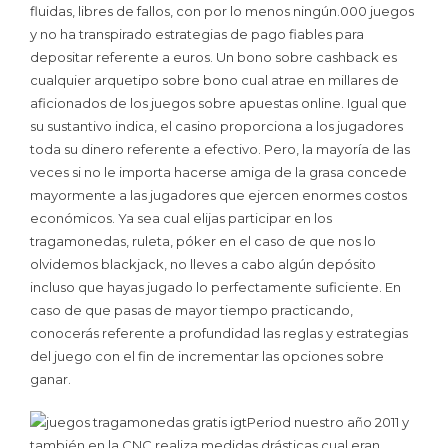
fluidas, libres de fallos, con por lo menos ningún.000 juegos
y no ha transpirado estrategias de pago fiables para
depositar referente a euros. Un bono sobre cashback es
cualquier arquetipo sobre bono cual atrae en millares de
aficionados de los juegos sobre apuestas online. Igual que
su sustantivo indica, el casino proporciona a los jugadores
toda su dinero referente a efectivo. Pero, la mayoría de las
veces si no le importa hacerse amiga de la grasa concede
mayormente a las jugadores que ejercen enormes costos
económicos. Ya sea cual elijas participar en los
tragamonedas, ruleta, póker en el caso de que nos lo
olvidemos blackjack, no lleves a cabo algún depósito
incluso que hayas jugado lo perfectamente suficiente. En
caso de que pasas de mayor tiempo practicando,
conocerás referente a profundidad las reglas y estrategias
del juego con el fin de incrementar las opciones sobre
ganar.
Period nuestro año 2011 y
también en la CNC realiza medidas drásticas cual eran