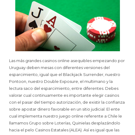
Las más grandes casinos online asequibles empezando por
Uruguay deben mesas con diferentes versiones del
esparcimiento, igual que el Blackjack Surrender, nuestro
Pontoon, nuestro Double Exposure, el multimano y la
lectura saco del esparcimiento, entre diferentes. Debes
valorar cual continuamente es importante elegir casinos
con el pasar del tiempo autorización, de existir la confianza
sobre apostar dinero favorable en un sitio judicial. El ente
cual implementa nuestro juego online referente a Chile le
llamamos Grupo sobre Loterías, Quinielas desplazándolo
hacia el pelo Casinos Estatales (ALEA). Así es igual que las