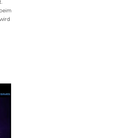
.
 beim
wird