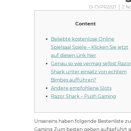
Di
CVPR2021
2 N
Content
Beliebte kostenlose Online
Spielsaal Spiele – Klicken Sie jetzt
auf diesen Link hier
Genau so wie vermag selbst Razo
Shark unter einsatz von echtem
Bimbes aufführen?
Andere empfohlene Slots
Razor Shark – Push Gaming
Unsereins haben folgende Bestenliste zus
Gaming Zum besten geben aufgeführt sin