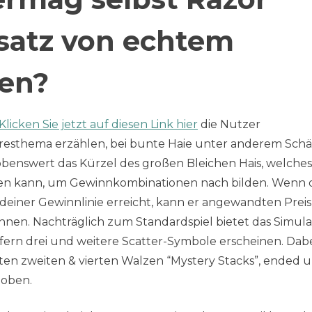
nsatz von echtem
en?
Klicken Sie jetzt auf diesen Link hier
die Nutzer
resthema erzählen, bei bunte Haie unter anderem Schä
enswert das Kürzel des großen Bleichen Hais, welches 
tzen kann, um Gewinnkombinationen nach bilden. Wenn 
endeiner Gewinnlinie erreicht, kann er angewandten Preis
nen. Nachträglich zum Standardspiel bietet das Simula
sofern drei und weitere Scatter-Symbole erscheinen. Dab
n zweiten & vierten Walzen “Mystery Stacks”, ended 
hoben.