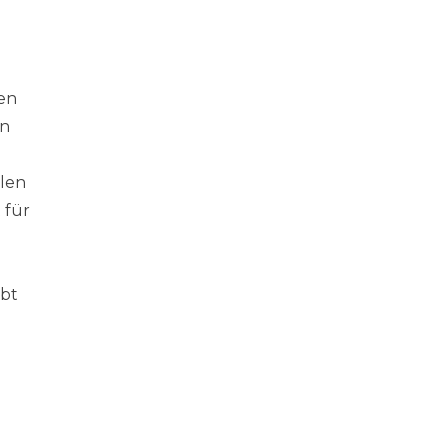
en
en
alen
 für
.
ibt