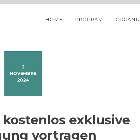
HOME
PROGRAM
ORGANI
2
NOVEMBRE
2024
 kostenlos exklusive
gung vortragen