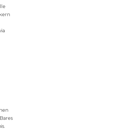
lle
kern
ia
chen
 Bares
is.