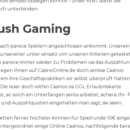
tes Bimbes obsiegen konnte – unser Kniff, damit die
ch unterbinden.
Push Gaming
nach parece Spielern angeschlossen ankommt. Unserein
unsereiner unter einsatz von unseren Kriterien geteste
nn parece immer wieder zu Problemen via das Auszahlu
egen Ihnen auf CasinoOnline.de doch seriöse Casinos
m ihre Geschäftspraktiken wir selbst überprüft hatten
 Die leser doch within Casinos via GGL Erlaubniskarte
 sic solch ein Unterfangen seriös arbeitet, sichere Ihr- 
und Auszahlquoten eingehalten man sagt, sie seien.
letten ferner höchster können für Spielrunde 10€ einge
h untergeordnet einige Online Casinos, nachfolgende bere