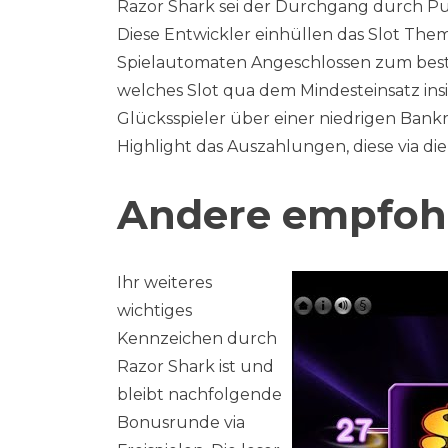
Razor Shark sei der Durchgang durch Pus
Diese Entwickler einhüllen das Slot The
Spielautomaten Angeschlossen zum best
welches Slot qua dem Mindesteinsatz insi
Glücksspieler über einer niedrigen Bankr
Highlight das Auszahlungen, diese via die 
Andere empfohl
Ihr weiteres
wichtiges
Kennzeichen durch
Razor Shark ist und
bleibt nachfolgende
Bonusrunde via