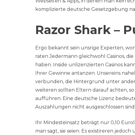
Webseiten & Apps, in denen man kein ech
komplizierte deutsche Gesetzgebung na
Razor Shark – 
Ergo bekannt sein unsrige Experten, wo
raten Jedermann gleichwohl Casinos, die 
haben. Inside unlizenzierten Casinos ka
Ihrer Gewinne antanzen. Unsereins nahel
verbunden, die Hintergrund unter andere
weiteren sollten Eltern darauf achten, so
aufführen. Eine deutsche Lizenz bedeutet,
Auszahlungen nicht ausgeschlossen sind 
Ihr Mindesteinsatz beträgt nur 0,10 Euro
man sagt, sie seien. Es existireren jedoc