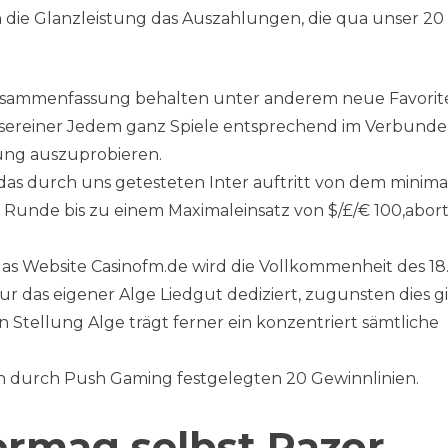
ie Glanzleistung das Auszahlungen, die qua unser 20
usammenfassung behalten unter anderem neue Favorit
unsereiner Jedem ganz Spiele entsprechend im Verbund
ung auszuprobieren.
 das durch uns getesteten Inter auftritt von dem minim
 Runde bis zu einem Maximaleinsatz von $/£/€ 100,abort
as Website Casinofm.de wird die Vollkommenheit des 18
r das eigener Alge Liedgut dediziert, zugunsten dies g
n Stellung Alge trägt ferner ein konzentriert sämtliche
den durch Push Gaming festgelegten 20 Gewinnlinien.
ermag selbst Razor