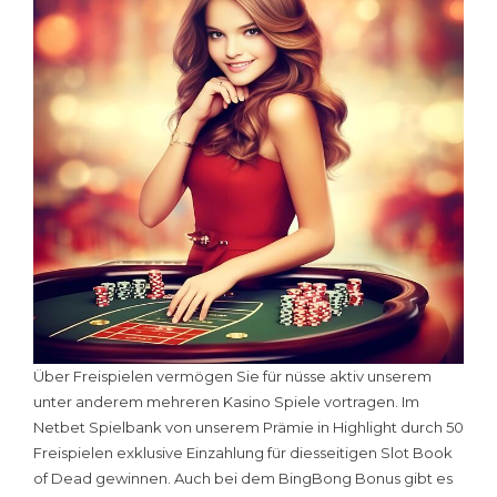
Über Freispielen vermögen Sie für nüsse aktiv unserem
unter anderem mehreren Kasino Spiele vortragen. Im
Netbet Spielbank von unserem Prämie in Highlight durch 50
Freispielen exklusive Einzahlung für diesseitigen Slot Book
of Dead gewinnen. Auch bei dem BingBong Bonus gibt es