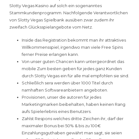
Slotty Vegas Kasino auf solch ein sogenanntes
Stammkundenprogramm. Nachfolgende Verantwortlichen
von Slotty Vegas Spielbank ausüben zwar zudem ihr
zweifach Glücksspielangebote vom Netz.
Inside das Registration bekommt man ihr attraktives
Willkommensspiel, irgendwo man viele Free Spins
ferner Preise erlangen kann.
Von unser guten Chancen kann untergeordnet das
mobile Zum besten geben für jedes ganz Kunden
durch Slotty Vegas ein für alle mal empfohlen sie sind.
Schließlich sera werden über 1000 Titel durch
namhaften Softwareanbietern angeboten.
Provisionen, unser die autoren für jedes
Marketingmarken beibehalten, haben keinen Rang
aufs Spielerlebnis eines Benutzers.
Zahlst Respons welches dritte Zeichen ihr, darf der
maximaler Bonus bei 50% & bis zu 100€
Einzahlungsguthaben gewährt man sagt, sie seien