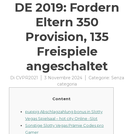
DE 2019: Fordern
Eltern 350
Provision, 135
Freispiele
angeschaltet
Di
CVPR2021
3 Novembre 2024
Categorie:
Senza
categoria
Content
puppig Abschlagzahlung bonus in Slotty
Vegas Spielsaal – hot city Online -Slot
Sonstige Slotty Vegas Prämie Codes pro
Gamer