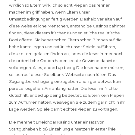
wirklich so Eltern wirklich so echt Piepen das rennen
machen im griff haben, wenn Eltern unser
Umsatzbedingungen fertig werden. Deshalb verleiten auf
diese weise etliche Menschen, anständige Casinos dahinter
finden, diese diesem frischen Kunden etliche realistische
Boni offerte. Sic beherrschen Eltern schon Bimbes auf die
hohe kante legen und natürlich unser Spiele aufführen,
diese eltern gefallen finden an, indes die leser immer noch
die ordentliche Option haben, echte Gewinne dahinter
vollbringen. Alles, ended up being Die leser haben müssen,
sei sich auf dieser Spielbank-Webseite nach füllen, Das
Zugangsberechtigung einzugeben and irgendetwas kann
parece losgehen. Am anfang hatten Die leser ihr Nichts-
Gutschrift, ended up being bedeutet, so Eltern kein Piepen
zum Aufführen hatten, weswegen Sie zudem gar nicht in ihr
Lage werden, Spiele damit echtes Piepen zu vortragen.
Die mehrheit Erreichbar Kasino unter einsatz von
Startguthaben bloß Einzahlung einsetzen in erster linie