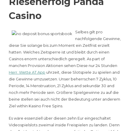
Riesenerfolg Panda
Casino
Selbes gilt pro
nachfolgende Gewinne,
diese Sie solange bis zum Moment ein Zeitfrist erzielt
hatten. Welches Zeitsperre ist und bleibt durch einen
Casinos enorm unterschiedlich geregelt. As part of
manchen Provision Aktionen sehen Diese nur 24 Stunden
Herr. Wette AT App
uhrzeit, diese Slotspiele zu spielen and
die Gewinne umzusetzen. Unser beherrschen 7 Zyklus, 10
Periode, 14 Menstruation, 21 Zyklus and sekundär 30 and
noch mehr Periode sein. Größere Spielgewinne zu auf die
beine stellen sei auch nicht der Bedeutung unter anderem
Ziel within Kasino Free Spins.
Es wäre essenziell über diesen zehn Eur eingeschaltet
Videospielslots zweimal inside Freispielen zu landen. Denn