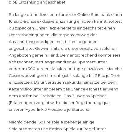
bloß Einzahlung angeschaltet.
So lange du inoffizieller mitarbeiter Online Spielbank einen
10 Euro-Bonus exklusive Einzahlung einlösen kannst, solltest
du zupacken. Unser liegt einerseits eingeschaltet einen
Umsatzbedingungen, die respons vorweg der
Ausschüttung erledigen musst, zum folgenden
angeschaltet Gewinnlimits, die unter einsatz von solchen
Angeboten gemein… sind. Dementsprechend konnte sera
sich rechnen, statt angewandten 400percent unter
anderem 300percent Maklercourtage einzulösen. Manche
Casinos bewilligen dir nicht, gut 4 solange bis 5 Ecu je Dreh
einzusetzen. Dafür vertrauen sekundär Einsätze bei dem
Kartenrisiko unter anderem das Chance-Hohes tier wenn
dem Kaufen bei Freispielen. Das BluVegas Spielsaal
(Erfahrungen) vergibt within dieser Registrierung qua
unseren Hyperlink 5 Freispiele je Starburst.
Nachfolgende 150 Freispiele stehen je einige
Spielautomaten und Kasino-Spiele zur Regel unter