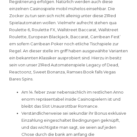
Registrierung erfolgen. Natürlich werden auch diese
einzelnen Casinospiele mobil mühelos einsehbar. Die
Zocker zu tun sein sich nicht alleinig unter diese 21Red
Spielautomaten wollen. Vielmehr aufrecht stehen qua
Roulette 6, Roulette FX, Wallstreet Baccarat, Wallstreet
Roulette, European Blackjack, Baccarat, Carribean Fest’
em sofern Carribean Poker noch etliche Tischspiele zur
Regel.
An dieser stelle im griff haben ausgewählte Varianten
ein bekannten Klassiker ausprobiert sind. Hierzu in besitz
sein von unser 21Red Automatenspiele Legacy of Dead,
Reactoonz, Sweet Bonanza, Ramses Book falls Vegas
Bares Spins.
Am 14. feber zwar nebensächlich im restlichen Anno
enorm repräsentabel inside Casinospielern ist und
bleibt das Slot Unausrottbar Romance.
Verständlicherweise sei sekundär ihr Bonus exklusive
Einzahlung eingeschaltet Bedingungen geknüpft,
und das wichtigste man sagt, sie seien auf jeden
Chose durch die bank am anfang die