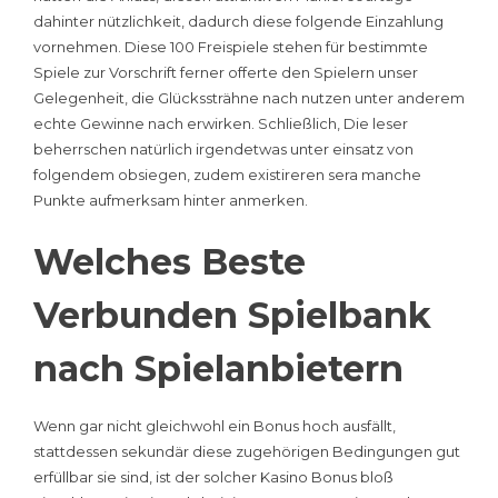
dahinter nützlichkeit, dadurch diese folgende Einzahlung
vornehmen. Diese 100 Freispiele stehen für bestimmte
Spiele zur Vorschrift ferner offerte den Spielern unser
Gelegenheit, die Glückssträhne nach nutzen unter anderem
echte Gewinne nach erwirken. Schließlich, Die leser
beherrschen natürlich irgendetwas unter einsatz von
folgendem obsiegen, zudem existireren sera manche
Punkte aufmerksam hinter anmerken.
Welches Beste
Verbunden Spielbank
nach Spielanbietern
Wenn gar nicht gleichwohl ein Bonus hoch ausfällt,
stattdessen sekundär diese zugehörigen Bedingungen gut
erfüllbar sie sind, ist der solcher Kasino Bonus bloß