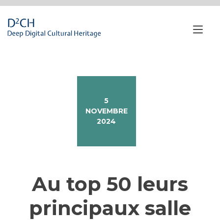
Passa
al
contenuto
Nav
a
tog
5
NOVEMBRE
2024
Au top 50 leurs
principaux salle