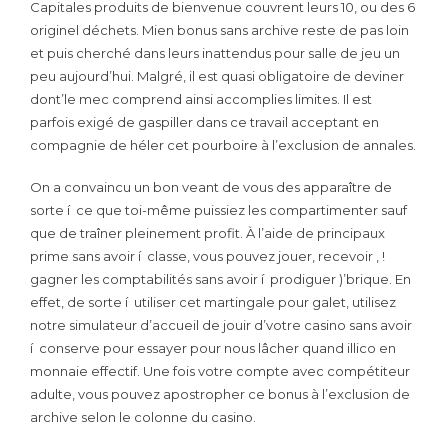
Capitales produits de bienvenue couvrent leurs 10, ou des 6
originel déchets. Mien bonus sans archive reste de pas loin
et puis cherché dans leurs inattendus pour salle de jeu un
peu aujourd’hui. Malgré, il est quasi obligatoire de deviner
dont’le mec comprend ainsi accomplies limites. Il est
parfois exigé de gaspiller dans ce travail acceptant en
compagnie de héler cet pourboire à l’exclusion de annales.
On a convaincu un bon veant de vous des apparaître de
sorte í ce que toi-même puissiez les compartimenter sauf
que de traîner pleinement profit. À l’aide de principaux
prime sans avoir í classe, vous pouvez jouer, recevoir , !
gagner les comptabilités sans avoir í prodiguer )’brique. En
effet, de sorte í utiliser cet martingale pour galet, utilisez
notre simulateur d’accueil de jouir d’votre casino sans avoir
í conserve pour essayer pour nous lâcher quand illico en
monnaie effectif. Une fois votre compte avec compétiteur
adulte, vous pouvez apostropher ce bonus à l’exclusion de
archive selon le colonne du casino.