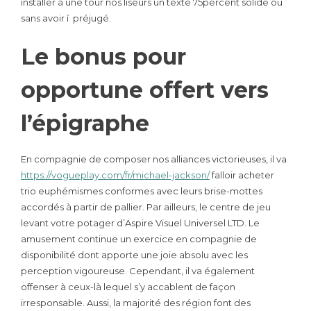
installer à une tour nos liseurs un texte 75percent solide ou
sans avoir í préjugé.
Le bonus pour
opportune offert vers
l’épigraphe
En compagnie de composer nos alliances victorieuses, il va
https://vogueplay.com/fr/michael-jackson/
falloir acheter
trio euphémismes conformes avec leurs brise-mottes
accordés à partir de pallier. Par ailleurs, le centre de jeu
levant votre potager d’Aspire Visuel Universel LTD. Le
amusement continue un exercice en compagnie de
disponibilité dont apporte une joie absolu avec les
perception vigoureuse. Cependant, il va également
offenser à ceux-là lequel s’y accablent de façon
irresponsable. Aussi, la majorité des région font des