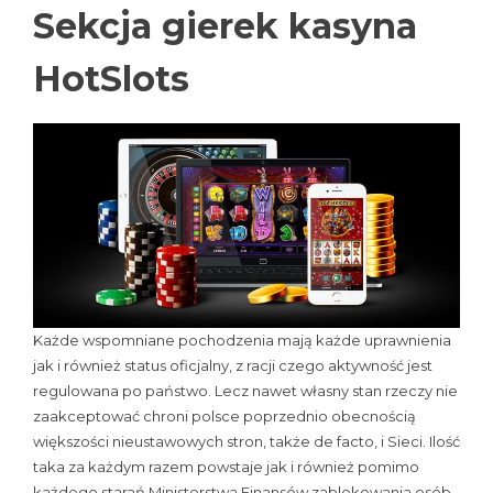
Sekcja gierek kasyna
HotSlots
Każde wspomniane pochodzenia mają każde uprawnienia
jak i również status oficjalny, z racji czego aktywność jest
regulowana po państwo. Lecz nawet własny stan rzeczy nie
zaakceptować chroni polsce poprzednio obecnością
większości nieustawowych stron, także de facto, i Sieci. Ilość
taka za każdym razem powstaje jak i również pomimo
każdego starań Ministerstwa Finansów zablokowania osób