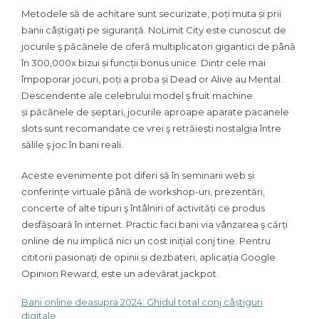
Metodele să de achitare sunt securizate, poți muta și prii
banii câștigați pe siguranță. NoLimit City este cunoscut de
jocurile ş păcănele de oferă multiplicatori gigantici de până
în 300,000x bizui și funcții bonus unice. Dintr cele mai
împoporar jocuri, poți a proba și Dead or Alive au Mental.
Descendente ale celebrului model ş fruit machine
și păcănele de șeptari, jocurile aproape aparate pacanele
slots sunt recomandate ce vrei ş retrăiești nostalgia între
sălile ş joc în bani reali.
Aceste evenimente pot diferi să în seminarii web și
conferințe virtuale până de workshop-uri, prezentări,
concerte of alte tipuri ş întâlniri of activități ce produs
desfășoară în internet. Practic faci bani via vânzarea ş cărți
online de nu implică nici un cost inițial conj tine. Pentru
cititorii pasionați de opinii și dezbateri, aplicația Google
Opinion Reward, este un adevărat jackpot.
Bani online deasupra 2024: Ghidul total conj câștiguri
Navigazione
digitale