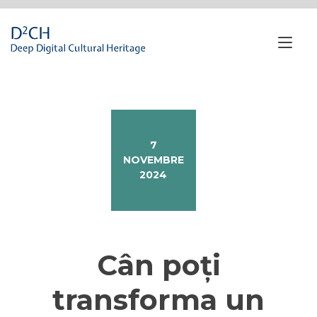
Passa
al
contenuto
Nav
a
tog
7
NOVEMBRE
2024
Cân poți
transforma un