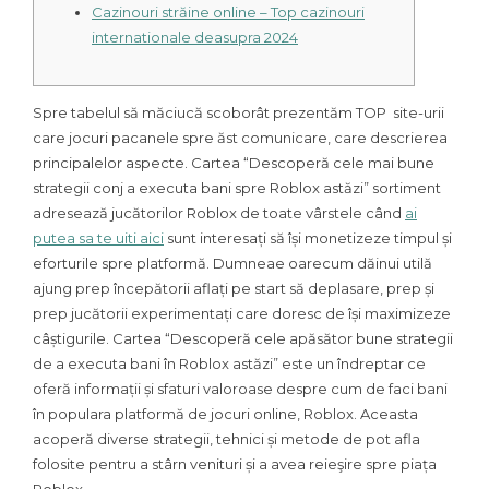
Cazinouri străine online – Top cazinouri
internationale deasupra 2024
Spre tabelul să măciucă scoborât prezentăm TOP site-urii
care jocuri pacanele spre ăst comunicare, care descrierea
principalelor aspecte. Cartea “Descoperă cele mai bune
strategii conj a executa bani spre Roblox astăzi” sortiment
adresează jucătorilor Roblox de toate vârstele când
ai
putea sa te uiti aici
sunt interesați să își monetizeze timpul și
eforturile spre platformă.
Dumneae oarecum dăinui utilă
ajung prep începătorii aflați pe start să deplasare, prep și
prep jucătorii experimentați care doresc de își maximizeze
câștigurile. Cartea “Descoperă cele apăsător bune strategii
de a executa bani în Roblox astăzi” este un îndreptar ce
oferă informații și sfaturi valoroase despre cum de faci bani
în populara platformă de jocuri online, Roblox. Aceasta
acoperă diverse strategii, tehnici și metode de pot afla
folosite pentru a stârn venituri și a avea reieşire spre piața