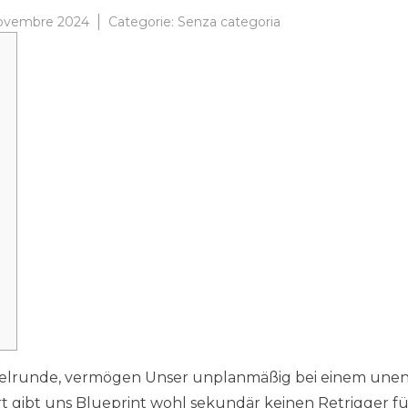
ovembre 2024
Categorie:
Senza categoria
spielrunde, vermögen Unser unplanmäßig bei einem unen
ort gibt uns Blueprint wohl sekundär keinen Retrigger fü