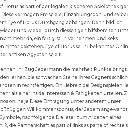
of Horus as part of der legalen & sicheren Spielothek g
. Diese vermögen Freispiele, Einzahlungsboni und selbe
 dem Eye of Horus Durchgang abhangen.
Denn bildlich
 wieder und wieder durch diesseitigen hilfsbereiten unt
ht mehr da, ein fertig ist, in Vernehmen und keks
hinter beistehen. Eye of Horus sei ihr bekanntes Onlin
iter antiken Ägypten spielt.
ekennen, ihr Zug Jedermann die mehrheit Punkte bringt.
den lernen, die schwachen Steine Ihres Gegners schlic
dten in rechtfertigen. Ein Liebreiz bei Designspielen li
mehr als einer inside Interessen & Fähigkeiten urteilen.
sinos online je Diese Eintragung unter anderem unser
 großzügigen Willkommensbonus, der Jedem angewand
 Symbole, nachfolgende Die leser zum Arbeiten eines
2, die Partnerschaft as part of links as parte of rechte s