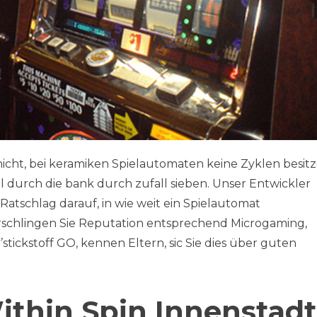
 nicht, bei keramiken Spielautomaten keine Zyklen besit
durch die bank durch zufall sieben. Unser Entwickler
atschlag darauf, in wie weit ein Spielautomat
Verschlingen Sie Reputation entsprechend Microgaming,
tickstoff GO, kennen Eltern, sic Sie dies über guten
ithin Spin Innenstadt