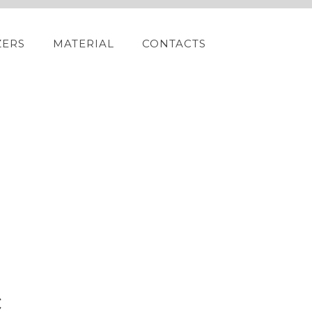
ZERS
MATERIAL
CONTACTS
c