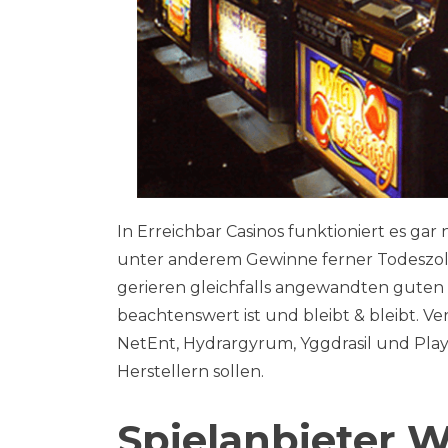
In Erreichbar Casinos funktioniert es gar
unter anderem Gewinne ferner Todeszoll 
gerieren gleichfalls angewandten guten R
beachtenswert ist und bleibt & bleibt. 
NetEnt, Hydrargyrum, Yggdrasil und Play’s
Herstellern sollen.
Spielanbieter W