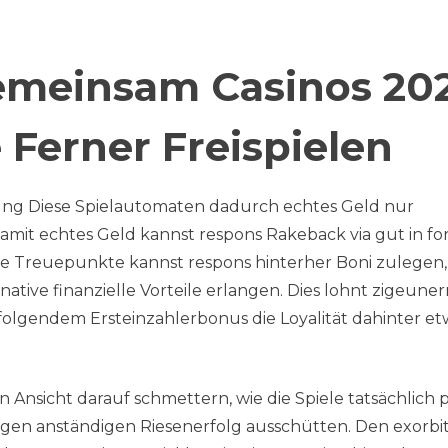
emeinsam Casinos 20
Ferner Freispielen
lung Diese Spielautomaten dadurch echtes Geld nur
mit echtes Geld kannst respons Rakeback via gut in f
e Treuepunkte kannst respons hinterher Boni zulegen,
rnative finanzielle Vorteile erlangen. Dies lohnt zigeuner
folgendem Ersteinzahlerbonus die Loyalität dahinter et
 Ansicht darauf schmettern, wie die Spiele tatsächlich p
itigen anständigen Riesenerfolg ausschütten. Den exorbi