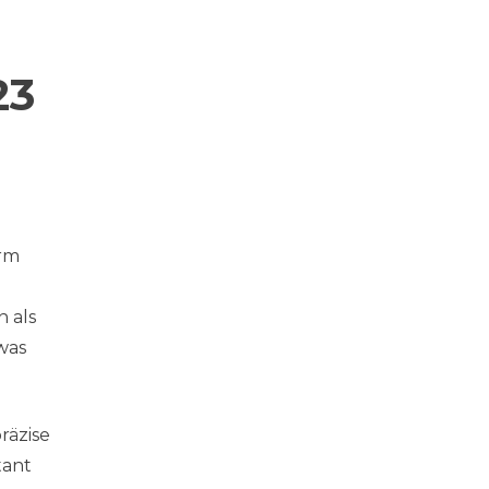
23
orm
n als
was
räzise
tant