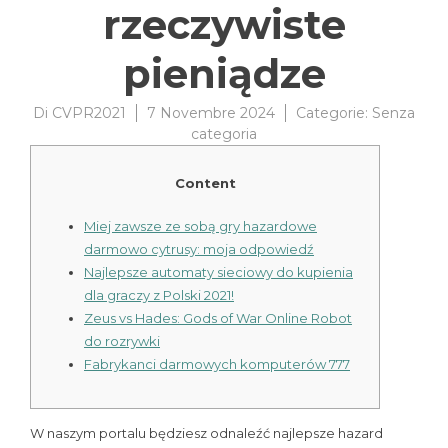
rzeczywiste
pieniądze
Di
CVPR2021
7 Novembre 2024
Categorie:
Senza
categoria
Content
Miej zawsze ze sobą gry hazardowe
darmowo cytrusy: moja odpowiedź
Najlepsze automaty sieciowy do kupienia
dla graczy z Polski 2021!
Zeus vs Hades: Gods of War Online Robot
do rozrywki
Fabrykanci darmowych komputerów 777
W naszym portalu będziesz odnaleźć najlepsze hazard