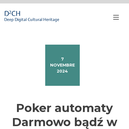
Passa
al
contenuto
Nav
a
tog
7
NOVEMBRE
2024
Poker automaty
Darmowo bądź w