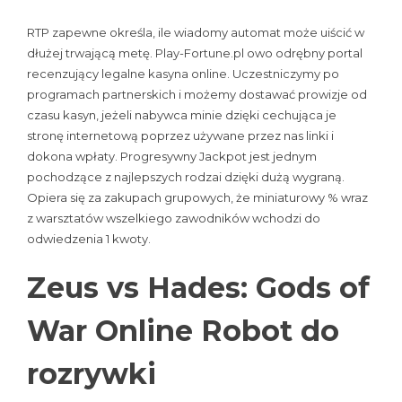
RTP zapewne określa, ile wiadomy automat może uiścić w
dłużej trwającą metę. Play-Fortune.pl owo odrębny portal
recenzujący legalne kasyna online. Uczestniczymy po
programach partnerskich i możemy dostawać prowizje od
czasu kasyn, jeżeli nabywca minie dzięki cechująca je
stronę internetową poprzez używane przez nas linki i
dokona wpłaty. Progresywny Jackpot jest jednym
pochodzące z najlepszych rodzai dzięki dużą wygraną.
Opiera się za zakupach grupowych, że miniaturowy % wraz
z warsztatów wszelkiego zawodników wchodzi do
odwiedzenia 1 kwoty.
Zeus vs Hades: Gods of
War Online Robot do
rozrywki