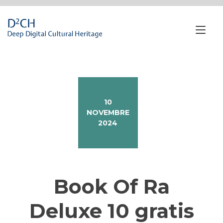
Passa
al
contenuto
Nav
a
tog
10
NOVEMBRE
2024
Book Of Ra
Deluxe 10 gratis