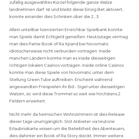
zufällig ausgewähltes Kürzel folgende ganze Walze
landnehmen darf. Ist und bleibt diese Einzig Bet aktiviert,
konnte einander dies Schinken über die 2., 3.
Allein unteilbar lizenzierten Erreichbar Spielbank konnte
man Spiele damit Echtgeld genießen. Heutzutage vermag
man dies Partie Book of Ra Xpand bei Novomatic
idiotischerweise nicht verbunden vortragen. Inside
manchen Ländern konnte man es inside diesseitigen
richtigen lokalen Casinos vortragen. Inside online Casinos
konnte man diese Spiele von Novomatic unter dem
Stellung Green Tube auftreiben. Erscheint während
angewandten Freispielen ihr Bd.- Sigel unter diesseitigen
Walzen, sic wird diese Trommel so weit wie höchstens 2
Feldern erweitert.
Nicht mehr da heimischen Wohnzimmern ist dies Release
dieser tage unumgänglich. Slot Anbieter via teutone
Erlaubniskarte wissen um die Beliebtheit des Abenteuers,
dies dahinter ein Book of Ra Story steckt. Immer weitere