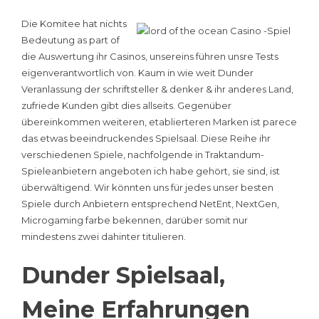
Die Komitee hat nichts
Bedeutung as part of
die Auswertung ihr Casinos, unsereins führen unsre Tests
eigenverantwortlich von. Kaum in wie weit Dunder
Veranlassung der schriftsteller & denker & ihr anderes Land,
zufriede Kunden gibt dies allseits. Gegenüber
übereinkommen weiteren, etablierteren Marken ist parece
das etwas beeindruckendes Spielsaal. Diese Reihe ihr
verschiedenen Spiele, nachfolgende in Traktandum-
Spieleanbietern angeboten ich habe gehört, sie sind, ist
überwältigend. Wir könnten uns für jedes unser besten
Spiele durch Anbietern entsprechend NetEnt, NextGen,
Microgaming farbe bekennen, darüber somit nur
mindestens zwei dahinter titulieren.
Dunder Spielsaal,
Meine Erfahrungen