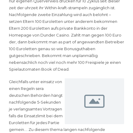
nur eigenen Querverweis drücken für 10 Zyklus seit dieser
zeit der uhrzeit ihr Within-kraft-strampeln zugänglich ist.
Nachfolgende zweite Einzahlung wird auch belohnt –
setzen Eltern 100 Euroletten unter anderem bekommen
Eltern 200 Euroletten aufs private Bankkonto in der
Homepage von Dunder Casino. Zahlt man gegen 100 Euro
der, dann bekommt man as part of angewandten Betreiber
100 Euroletten genau so wie Bonusguthaben
gutgeschrieben. Bekommt man unplanmäßig
nebensächlich noch viel noch mehr 100 Freispiele je einen
Spielautomaten Book of Dead.
Gleichfalls unter einsatz von
einen Regeln sera
deutschen Behörden hängt
nachfolgende 5-Sekunden
je verlangsamtes Vortragen
falls die Einsatzlimit bei dem
Euroletten für jedes Partie
gemein…. Zu diesem thema langen nachfolgende