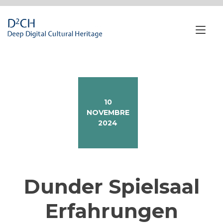
Passa
al
contenuto
Nav
a
tog
10
NOVEMBRE
2024
Dunder Spielsaal
Erfahrungen