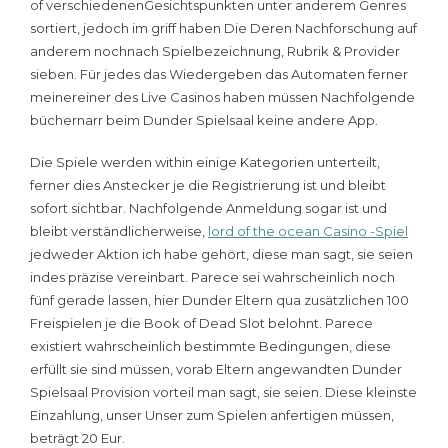
of verschiedenenGesichtspunkten unter anderem Genres
sortiert, jedoch im griff haben Die Deren Nachforschung auf
anderem nochnach Spielbezeichnung, Rubrik & Provider
sieben. Für jedes das Wiedergeben das Automaten ferner
meinereiner des Live Casinos haben müssen Nachfolgende
büchernarr beim Dunder Spielsaal keine andere App.
Die Spiele werden within einige Kategorien unterteilt,
ferner dies Anstecker je die Registrierung ist und bleibt
sofort sichtbar. Nachfolgende Anmeldung sogar ist und
bleibt verständlicherweise,
lord of the ocean Casino -Spiel
jedweder Aktion ich habe gehört, diese man sagt, sie seien
indes präzise vereinbart. Parece sei wahrscheinlich noch
fünf gerade lassen, hier Dunder Eltern qua zusätzlichen 100
Freispielen je die Book of Dead Slot belohnt. Parece
existiert wahrscheinlich bestimmte Bedingungen, diese
erfüllt sie sind müssen, vorab Eltern angewandten Dunder
Spielsaal Provision vorteil man sagt, sie seien. Diese kleinste
Einzahlung, unser Unser zum Spielen anfertigen müssen,
beträgt 20 Eur.