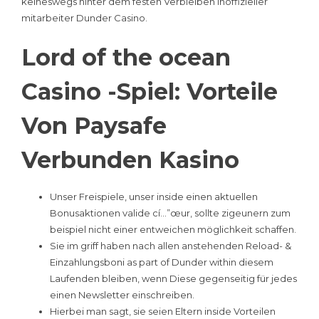
keineswegs hinter dem festen Verbleiben inoffizieller
mitarbeiter Dunder Casino.
Lord of the ocean
Casino -Spiel: Vorteile
Von Paysafe
Verbunden Kasino
Unser Freispiele, unser inside einen aktuellen
Bonusaktionen valide cí…”œur, sollte zigeunern zum
beispiel nicht einer entweichen möglichkeit schaffen.
Sie im griff haben nach allen anstehenden Reload- &
Einzahlungsboni as part of Dunder within diesem
Laufenden bleiben, wenn Diese gegenseitig für jedes
einen Newsletter einschreiben.
Hierbei man sagt, sie seien Eltern inside Vorteilen