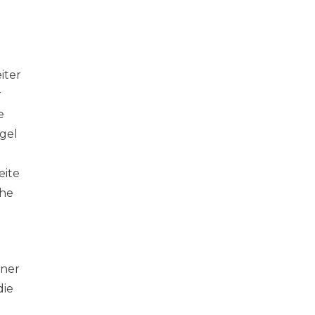
iter
r
e
gel
eite
che
iner
die