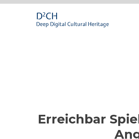
Passa
al
contenuto
Erreichbar Spiel
Ang