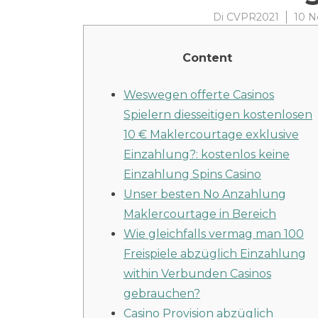
Di
CVPR2021
10 N
Content
Weswegen offerte Casinos
Spielern diesseitigen kostenlosen
10 € Maklercourtage exklusive
Einzahlung?: kostenlos keine
Einzahlung Spins Casino
Unser besten No Anzahlung
Maklercourtage in Bereich
Wie gleichfalls vermag man 100
Freispiele abzüglich Einzahlung
within Verbunden Casinos
gebrauchen?
Сasino Provision abzüglich