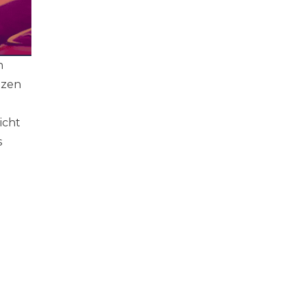
n
nzen
icht
s