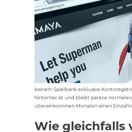
keinem Spielbank exklusive Kontoregist
hinterher ist und bleibt parece normaler
übereinkommen Monaten einen Einzahlun
Wie gleichfall