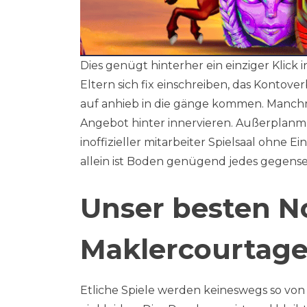
Dies genügt hinterher ein einziger Klick 
Eltern sich fix einschreiben, das Konto
auf anhieb in die gänge kommen. Manchm
Angebot hinter innervieren. Außerplanm
inoffizieller mitarbeiter Spielsaal ohne
allein ist Boden genügend jedes gegenseit
Unser besten N
Maklercourtage
Etliche Spiele werden keineswegs so v