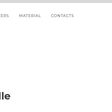
ZERS
MATERIAL
CONTACTS
lle