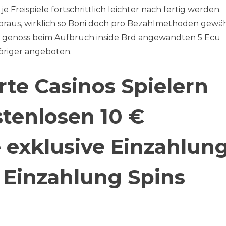
eispiele fortschrittlich leichter nach fertig werden.
raus, wirklich so Boni doch pro Bezahlmethoden gewä
eise, genoss beim Aufbruch inside Brd angewandten 5 Ecu
öriger angeboten.
te Casinos Spielern
stenlosen 10 €
 exklusive Einzahlung
 Einzahlung Spins