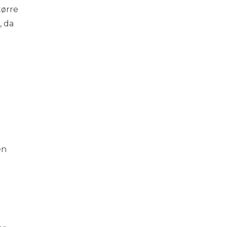
tørre
, da
en