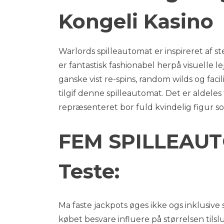
Kongeli Kasino
Warlords spilleautomat er inspireret af s
er fantastisk fashionabel herpå visuelle le
ganske vist re-spins, random wilds og facil
tilgif denne spilleautomat. Det er aldele
repræsenteret bor fuld kvindelig figur s
FEM SPILLEAUT
Teste:
Ma faste jackpots øges ikke ogs inklusive 
købet besvare influere på størrelsen tilsl