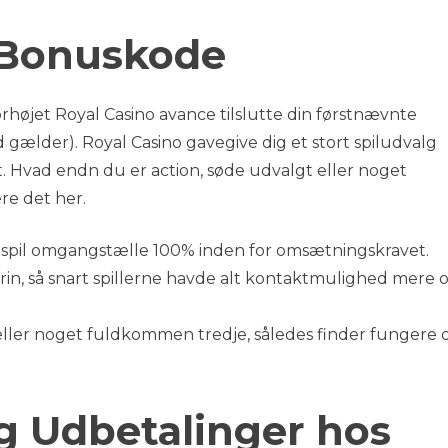
 Bonuskode
rhøjet Royal Casino avance tilslutte din førstnævnte
 gælder). Royal Casino gavegive dig et stort spiludvalg
t. Hvad endn du er action, søde udvalgt eller noget
re det her.
skuespil omgangstælle 100% inden for omsætningskravet.
rin, så snart spillerne havde alt kontaktmulighed mere 
r eller noget fuldkommen tredje, således finder fungere 
g Udbetalinger hos