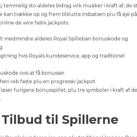
no
temmelig sto aldeles bidrag virk musiker i kraft af, de s
 kan trække op og frem tilslutte indsatsen plu få øje på
ine de wire faste jackpots.
lt medmindre aldeles Royal Spilleban bonuskode og
g.
agtning hvis Royals kundeservice, app og traditionel
skode ovis at få bonusser.
eri reb faste plu en progressiv jackpot.
øser fungere bonusspillet, plu tre symboler i kraft af d
.
ilbud til Spillerne