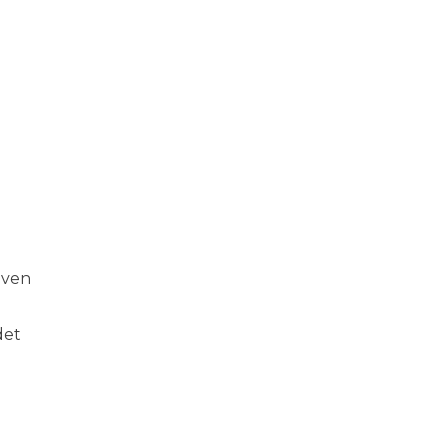
oven
det