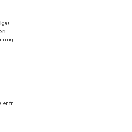
l
lget.
hen-
emning
ler fr