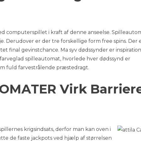
ted computerspillet i kraft af denne anseelse. Spilleaut
je. Derudover er der tre forskellige form free spins. Der 
itet final gevinstchance. Ma syv dødssynder er inspiration
s farveglad spilleautomat, hvorlede hver dødssynd er
om fuld farvestrålende præstedragt.
OMATER Virk Barrier
spillernes krigsindsats, derfor man kan oven i
utte de faste jackpots ved hjælp af størrelsen