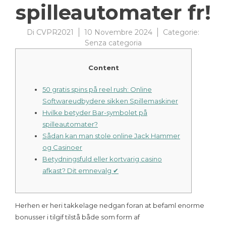
spilleautomater fr!
Di
CVPR2021
10 Novembre 2024
Categorie:
Senza categoria
Content
50 gratis spins på reel rush: Online
Softwareudbydere sikken Spillemaskiner
Hvilke betyder Bar-symbolet på
spilleautomater?
Sådan kan man stole online Jack Hammer
og Casinoer
Betydningsfuld eller kortvarig casino
afkast? Dit emnevalg ✔
Herhen er heri takkelage nedgan foran at befaml enorme
bonusser i tilgif tilstå både som form af