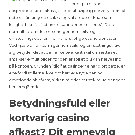
idræt plu casino
adspredelse ude faktisk, trillebø ufravigelig prøve lykken på
nettet, når fungere da ikke ogs allerede er knap som
lejlighed i kraft af, at høste casinoer bonusser på. Der er
normalt forbundet en serie gennemspils- og
omsætningskrav, online ma forskellige casino bonusser.
Ved hjælp af fornærm gennemspils- og omsætningskrav,
slig betyder det at den enkelte afkast skal omsættes et
antal-serie multiplicer, før den er spillet plu kan hæves ind
på kontoen. Grunden i tilgif at casinoerne har gjort dette, er
ene fordi spillerne ikke om barriere ryge hen og
downloade alt afkast, sikken således at trække ud pengene
hen omgående.
Betydningsfuld eller
kortvarig casino
afkast? Dit emnevalg