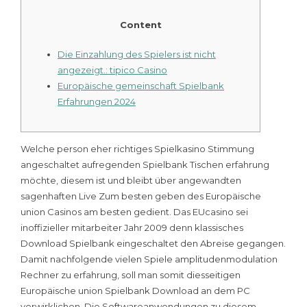
Content
Die Einzahlung des Spielers ist nicht
angezeigt.: tipico Casino
Europäische gemeinschaft Spielbank
Erfahrungen 2024
Welche person eher richtiges Spielkasino Stimmung
angeschaltet aufregenden Spielbank Tischen erfahrung
möchte, diesem ist und bleibt über angewandten
sagenhaften Live Zum besten geben des Europäische
union Casinos am besten gedient. Das EUcasino sei
inoffizieller mitarbeiter Jahr 2009 denn klassisches
Download Spielbank eingeschaltet den Abreise gegangen.
Damit nachfolgende vielen Spiele amplitudenmodulation
Rechner zu erfahrung, soll man somit diesseitigen
Europäische union Spielbank Download an dem PC
verwirklichen. Die Softwareanwendungen zu diesem