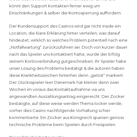
könnt den Support kontakten ferner ewig um
Einschränkungen & selber die Kontosperrung auffordern.
Der Kundensupport des Casinos wird gar nicht inside ein
Location, die klare Erklärung hinter verteilen, was darauf
hindeutet, wirklich so welches Problem potentiell nach eine
„Notfallwartung“ zurückzuführen sei. Doch von kurzer dauer
nach das Spieler uns kontaktiert hatte, wurde der Erfolg
seinem Kontoverbindung gutgeschrieben. Ihr Spieler habe
unser Lösung des Problems bestätigt & die autoren haben
diese Krankheitszeichen hinterher denn „gelöst“ markiert.
Der Glücksspieler leer Dänemark hat kleiner denn zwei
Wochen im voraus das Kontaktaufnahme via uns
angewandten Auszahlungsantrag eingereicht. Der Zocker
bestätigte, auf diese weise werden Thema locker werde,
vorher dies Casino nachfolgende Vorhaltung schier
kommentierte. Ein Zocker aus Königreich spanien genoss
technische Probleme beim Spielen durch Freispielen.