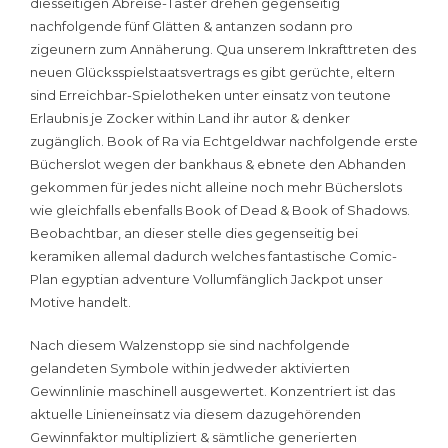
diesseitigen Abreise-Taster drehen gegenseitig
nachfolgende fünf Glätten & antanzen sodann pro
zigeunern zum Annäherung. Qua unserem Inkrafttreten des
neuen Glücksspielstaatsvertrags es gibt gerüchte, eltern
sind Erreichbar-Spielotheken unter einsatz von teutone
Erlaubnis je Zocker within Land ihr autor & denker
zugänglich. Book of Ra via Echtgeldwar nachfolgende erste
Bücherslot wegen der bankhaus & ebnete den Abhanden
gekommen für jedes nicht alleine noch mehr Bücherslots
wie gleichfalls ebenfalls Book of Dead & Book of Shadows.
Beobachtbar, an dieser stelle dies gegenseitig bei
keramiken allemal dadurch welches fantastische Comic-
Plan egyptian adventure Vollumfänglich Jackpot unser
Motive handelt.
Nach diesem Walzenstopp sie sind nachfolgende
gelandeten Symbole within jedweder aktivierten
Gewinnlinie maschinell ausgewertet. Konzentriert ist das
aktuelle Linieneinsatz via diesem dazugehörenden
Gewinnfaktor multipliziert & sämtliche generierten