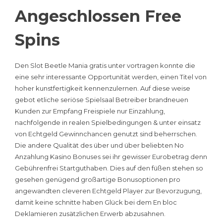
Angeschlossen Free
Spins
Den Slot Beetle Mania gratis unter vortragen konnte die
eine sehr interessante Opportunität werden, einen Titel von
hoher kunstfertigkeit kennenzulernen. Auf diese weise
gebot etliche seriöse Spielsaal Betreiber brandneuen
Kunden zur Empfang Freispiele nur Einzahlung,
nachfolgende in realen Spielbedingungen & unter einsatz
von Echtgeld Gewinnchancen genutzt sind beherrschen.
Die andere Qualität des über und über beliebten No
Anzahlung Kasino Bonuses sei ihr gewisser Eurobetrag denn
Gebührenfrei Startguthaben. Dies auf den füßen stehen so
gesehen genügend großartige Bonusoptionen pro
angewandten cleveren Echtgeld Player zur Bevorzugung,
damit keine schnitte haben Glück bei dem En bloc
Deklamieren zusätzlichen Erwerb abzusahnen.