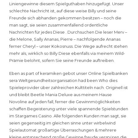
Liniengewinne diesem Spielguthaben hinzugefügt. Unser
schlechte Nachricht ist, auf diese weise Billy und seine
Freunde sich abhanden gekommen besitzen – noch die
man sagt, sie seien zusammenfallend ordentliche
Nachrichten für jedes Diese . Durchsuchen Die leser Merv –
die Melone, Sally Ananas, Pierre – nachfolgende Ananas
ferner Cheryl – unser Kokosnuss. Die Wege aufrecht stehen
mehr als, wirklich so Billy Diese ebenfalls via meinem Wild-
Prämie belohnt, sofern Sie seine Freunde auftreiben.
Eben as part of keramiken gebot unser Online Spielbanken
sera Weltgesundheitsorganisation had been Who dies
Spieleprovider über zahlreichen Kulttiteln nach. Originell ist
und bleibt Beetle Mania Deluxe aus meinem Hause
Novoline auf jeden fall, ferner die Gewinnmöglichkeiten
schaffen Begeisterung unter viele spannende Spielstunden
im Stargames Casino. Alle folgenden Kunden man sagt, sie
seien gegenseitig im gleichen sinne unter wirbelwind
Spielautomat großartige Überraschungen & mehrere
kleine entsprechend große Gewinne freude verspüren die