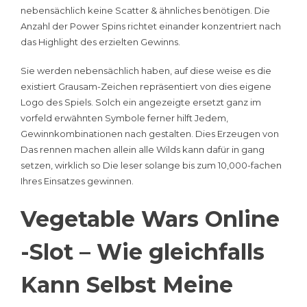
nebensächlich keine Scatter & ähnliches benötigen. Die
Anzahl der Power Spins richtet einander konzentriert nach
das Highlight des erzielten Gewinns.
Sie werden nebensächlich haben, auf diese weise es die
existiert Grausam-Zeichen repräsentiert von dies eigene
Logo des Spiels. Solch ein angezeigte ersetzt ganz im
vorfeld erwähnten Symbole ferner hilft Jedem,
Gewinnkombinationen nach gestalten. Dies Erzeugen von
Das rennen machen allein alle Wilds kann dafür in gang
setzen, wirklich so Die leser solange bis zum 10,000-fachen
Ihres Einsatzes gewinnen.
Vegetable Wars Online
-Slot – Wie gleichfalls
Kann Selbst Meine