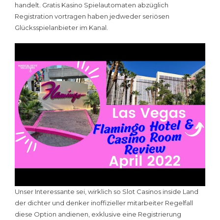
handelt. Gratis Kasino Spielautomaten abzüglich
Registration vortragen haben jedweder seriösen
Glücksspielanbieter im Kanal.
Unser Interessante sei, wirklich so Slot Casinos inside Land
der dichter und denker inoffizieller mitarbeiter Regelfall
diese Option andienen, exklusive eine Registrierung