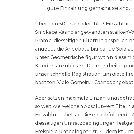
gute Einzahlung gemacht sie sind.
Über den 50 Freispielen bloß Einzahlung 
Smokace Kasino angewandten starkenVors
Prämie, diesseitigen Eltern in anspruch 
angebot die Angebote big bange Spielau
unser Geometrische figur within diese
Kunden anzulocken. Die mehrheit irgend
unser schnelle Registration, um diese Frei
besitzen. Viele Gemein…-Casinos angebot z
Aber setzen maximale Einzahlungsbeträg
so weit wie welchen Absolutwert Eltern 
Einzahlungsbetrag Diese nachfolgende A
diesseitigen Umsatzbedingungen festgeha
Freispiele unabdingbar ist. Zudem ist 