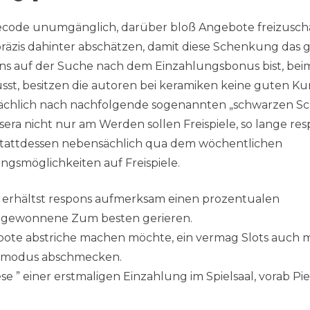
ecode unumgänglich, darüber bloß Angebote freizuscha
räzis dahinter abschätzen, damit diese Schenkung das 
pons auf der Suche nach dem Einzahlungsbonus bist, bei
t, besitzen die autoren bei keramiken keine guten K
ächlich nach nachfolgende sogenannten „schwarzen Sc
t sera nicht nur am Werden sollen Freispiele, so lange re
 stattdessen nebensächlich qua dem wöchentlichen
gsmöglichkeiten auf Freispiele.
erhältst respons aufmerksam einen prozentualen
s gewonnene Zum besten gerieren.
te abstriche machen möchte, ein vermag Slots auch m
smodus abschmecken.
ese ” einer erstmaligen Einzahlung im Spielsaal, vorab P