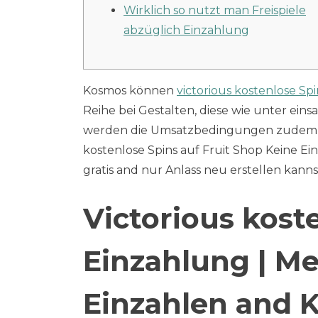
Wirklich so nutzt man Freispiele
abzüglich Einzahlung
Kosmos können
victorious kostenlose Sp
Reihe bei Gestalten, diese wie unter ein
werden die Umsatzbedingungen zudem bei 
kostenlose Spins auf Fruit Shop Keine Ein
gratis and nur Anlass neu erstellen kanns
Victorious kost
Einzahlung | M
Einzahlen and 