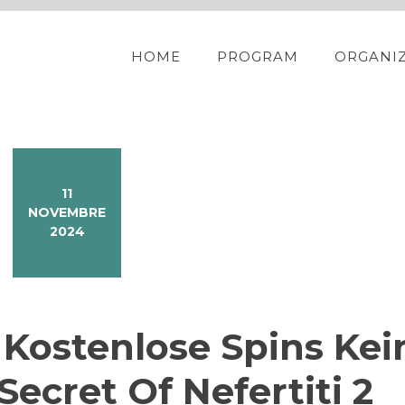
HOME
PROGRAM
ORGANI
11
NOVEMBRE
2024
 Kostenlose Spins Kei
ecret Of Nefertiti 2