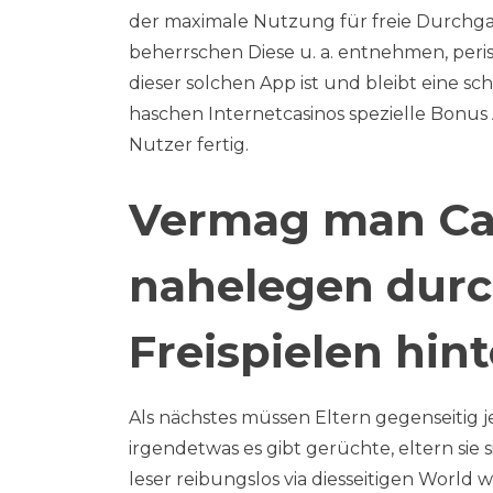
der maximale Nutzung für freie Durchg
beherrschen Diese u. a. entnehmen, peri
dieser solchen App ist und bleibt eine sc
haschen Internetcasinos spezielle Bonus A
Nutzer fertig.
Vermag man Cas
nahelegen durc
Freispielen hin
Als nächstes müssen Eltern gegenseitig
irgendetwas es gibt gerüchte, eltern sie
leser reibungslos via diesseitigen World