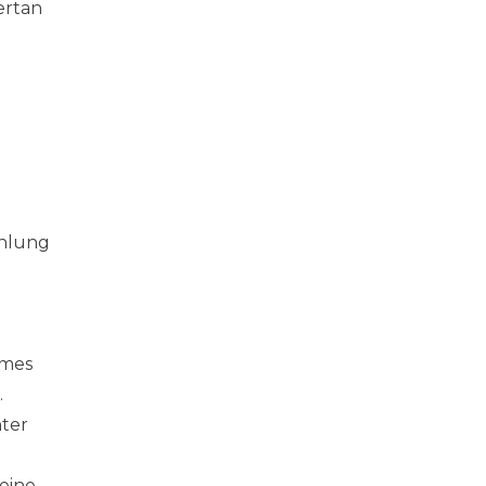
ertan
ahlung
ames
.
nter
eine