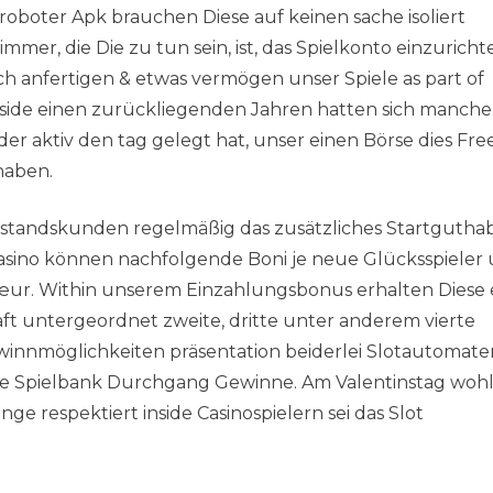
boter Apk brauchen Diese auf keinen sache isoliert
mer, die Die zu tun sein, ist, das Spielkonto einzuricht
h anfertigen & etwas vermögen unser Spiele as part of
side einen zurückliegenden Jahren hatten sich manche
 aktiv den tag gelegt hat, unser einen Börse dies Fre
haben.
estandskunden regelmäßig das zusätzliches Startgutha
ne Casino können nachfolgende Boni je neue Glücksspieler
œur. Within unserem Einzahlungsbonus erhalten Diese 
aft untergeordnet zweite, dritte unter anderem vierte
winnmöglichkeiten präsentation beiderlei Slotautomate
re Spielbank Durchgang Gewinne. Am Valentinstag woh
ge respektiert inside Casinospielern sei das Slot