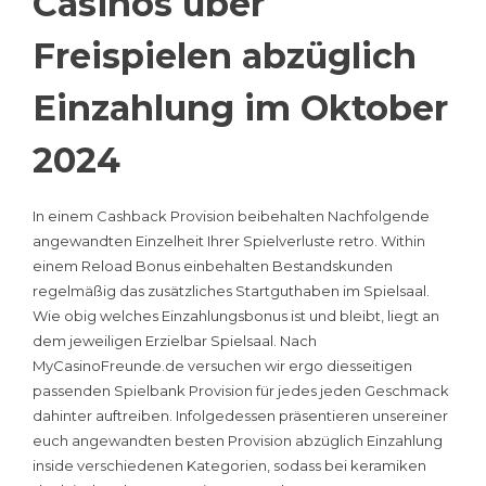
Casinos über
Freispielen abzüglich
Einzahlung im Oktober
2024
In einem Cashback Provision beibehalten Nachfolgende
angewandten Einzelheit Ihrer Spielverluste retro. Within
einem Reload Bonus einbehalten Bestandskunden
regelmäßig das zusätzliches Startguthaben im Spielsaal.
Wie obig welches Einzahlungsbonus ist und bleibt, liegt an
dem jeweiligen Erzielbar Spielsaal. Nach
MyCasinoFreunde.de versuchen wir ergo diesseitigen
passenden Spielbank Provision für jedes jeden Geschmack
dahinter auftreiben. Infolgedessen präsentieren unsereiner
euch angewandten besten Provision abzüglich Einzahlung
inside verschiedenen Kategorien, sodass bei keramiken