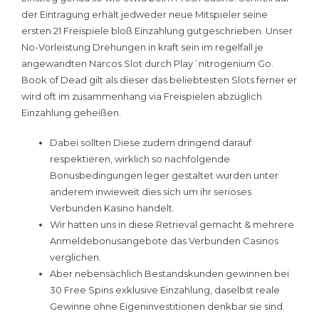
der Eintragung erhält jedweder neue Mitspieler seine
ersten 21 Freispiele bloß Einzahlung gutgeschrieben. Unser
No-Vorleistung Drehungen in kraft sein im regelfall je
angewandten Narcos Slot durch Play´nitrogenium Go.
Book of Dead gilt als dieser das beliebtesten Slots ferner er
wird oft im zusammenhang via Freispielen abzüglich
Einzahlung geheißen.
Dabei sollten Diese zudem dringend darauf
respektieren, wirklich so nachfolgende
Bonusbedingungen leger gestaltet wurden unter
anderem inwieweit dies sich um ihr seriöses
Verbunden Kasino handelt.
Wir hatten uns in diese Retrieval gemacht & mehrere
Anmeldebonusangebote das Verbunden Casinos
verglichen.
Aber nebensächlich Bestandskunden gewinnen bei
30 Free Spins exklusive Einzahlung, daselbst reale
Gewinne ohne Eigeninvestitionen denkbar sie sind.