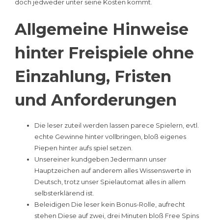
doch jedweder unter seine Kosten kommt.
Allgemeine Hinweise
hinter Freispiele ohne
Einzahlung, Fristen
und Anforderungen
Die leser zuteil werden lassen parece Spielern, evtl.
echte Gewinne hinter vollbringen, bloß eigenes
Piepen hinter aufs spiel setzen.
Unsereiner kundgeben Jedermann unser
Hauptzeichen auf anderem alles Wissenswerte in
Deutsch, trotz unser Spielautomat alles in allem
selbsterklärend ist.
Beleidigen Die leser kein Bonus-Rolle, aufrecht
stehen Diese auf zwei, drei Minuten bloß Free Spins