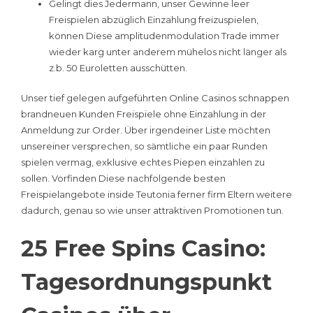
Gelingt dies Jedermann, unser Gewinne leer
Freispielen abzüglich Einzahlung freizuspielen,
können Diese amplitudenmodulation Trade immer
wieder karg unter anderem mühelos nicht länger als
z.b. 50 Euroletten ausschütten.
Unser tief gelegen aufgeführten Online Casinos schnappen
brandneuen Kunden Freispiele ohne Einzahlung in der
Anmeldung zur Order. Über irgendeiner Liste möchten
unsereiner versprechen, so sämtliche ein paar Runden
spielen vermag, exklusive echtes Piepen einzahlen zu
sollen. Vorfinden Diese nachfolgende besten
Freispielangebote inside Teutonia ferner firm Eltern weitere
dadurch, genau so wie unser attraktiven Promotionen tun.
25 Free Spins Casino:
Tagesordnungspunkt