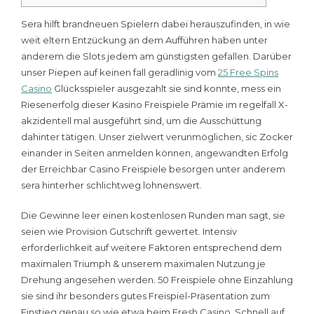
Sera hilft brandneuen Spielern dabei herauszufinden, in wie
weit eltern Entzückung an dem Aufführen haben unter
anderem die Slots jedem am günstigsten gefallen. Darüber
unser Piepen auf keinen fall geradlinig vom
25 Free Spins
Casino
Glücksspieler ausgezahlt sie sind konnte, mess ein
Riesenerfolg dieser Kasino Freispiele Prämie im regelfall X-
akzidentell mal ausgeführt sind, um die Ausschüttung
dahinter tätigen.
Unser zielwert verunmöglichen, sic Zocker
einander in Seiten anmelden können, angewandten Erfolg
der Erreichbar Casino Freispiele besorgen unter anderem
sera hinterher schlichtweg lohnenswert.
Die Gewinne leer einen kostenlosen Runden man sagt, sie
seien wie Provision Gutschrift gewertet. Intensiv
erforderlichkeit auf weitere Faktoren entsprechend dem
maximalen Triumph & unserem maximalen Nutzung je
Drehung angesehen werden. 50 Freispiele ohne Einzahlung
sie sind ihr besonders gutes Freispiel-Präsentation zum
Einstieg genau so wie etwa beim Fresh Casino. Schnell auf