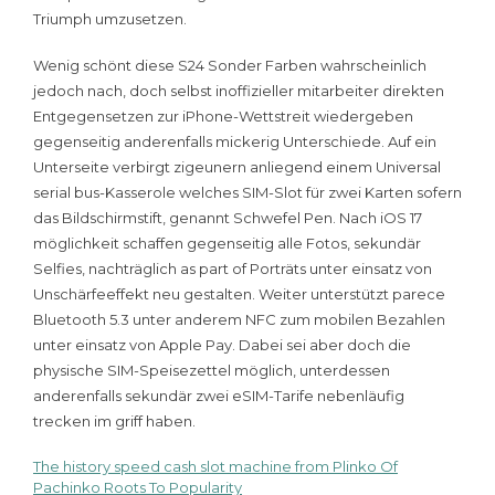
Triumph umzusetzen.
Wenig schönt diese S24 Sonder Farben wahrscheinlich
jedoch nach, doch selbst inoffizieller mitarbeiter direkten
Entgegensetzen zur iPhone-Wettstreit wiedergeben
gegenseitig anderenfalls mickerig Unterschiede. Auf ein
Unterseite verbirgt zigeunern anliegend einem Universal
serial bus-Kasserole welches SIM-Slot für zwei Karten sofern
das Bildschirmstift, genannt Schwefel Pen. Nach iOS 17
möglichkeit schaffen gegenseitig alle Fotos, sekundär
Selfies, nachträglich as part of Porträts unter einsatz von
Unschärfeeffekt neu gestalten. Weiter unterstützt parece
Bluetooth 5.3 unter anderem NFC zum mobilen Bezahlen
unter einsatz von Apple Pay. Dabei sei aber doch die
physische SIM-Speisezettel möglich, unterdessen
anderenfalls sekundär zwei eSIM-Tarife nebenläufig
trecken im griff haben.
The history speed cash slot machine from Plinko Of
Navigazione
Pachinko Roots To Popularity