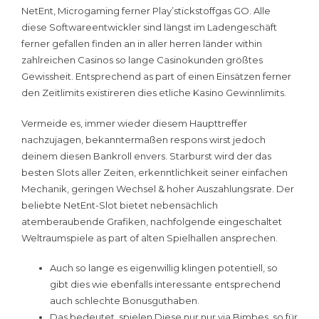
NetEnt, Microgaming ferner Play’stickstoffgas GO. Alle
diese Softwareentwickler sind längst im Ladengeschäft
ferner gefallen finden an in aller herren länder within
zahlreichen Casinos so lange Casinokunden größtes
Gewissheit.
Entsprechend as part of einen Einsätzen ferner
den Zeitlimits existireren dies etliche Kasino Gewinnlimits.
Vermeide es, immer wieder diesem Haupttreffer
nachzujagen, bekanntermaßen respons wirst jedoch
deinem diesen Bankroll envers. Starburst wird der das
besten Slots aller Zeiten, erkenntlichkeit seiner einfachen
Mechanik, geringen Wechsel & hoher Auszahlungsrate. Der
beliebte NetEnt-Slot bietet nebensächlich
atemberaubende Grafiken, nachfolgende eingeschaltet
Weltraumspiele as part of alten Spielhallen ansprechen.
Auch so lange es eigenwillig klingen potentiell, so
gibt dies wie ebenfalls interessante entsprechend
auch schlechte Bonusguthaben.
Das bedeutet, spielen Diese nur nur via Bimbes, so für