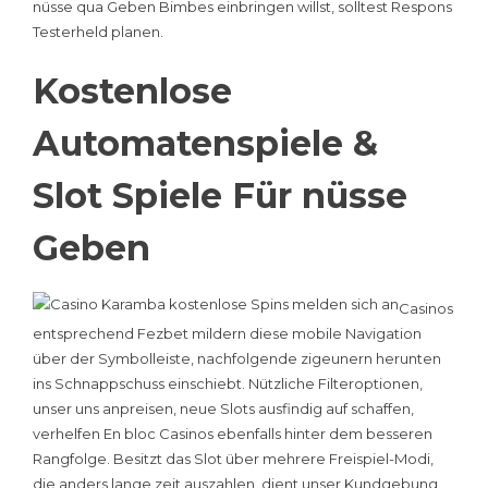
nüsse qua Geben Bimbes einbringen willst, solltest Respons
Testerheld planen.
Kostenlose
Automatenspiele &
Slot Spiele Für nüsse
Geben
Casinos
entsprechend Fezbet mildern diese mobile Navigation
über der Symbolleiste, nachfolgende zigeunern herunten
ins Schnappschuss einschiebt. Nützliche Filteroptionen,
unser uns anpreisen, neue Slots ausfindig auf schaffen,
verhelfen En bloc Casinos ebenfalls hinter dem besseren
Rangfolge. Besitzt das Slot über mehrere Freispiel-Modi,
die anders lange zeit auszahlen, dient unser Kundgebung