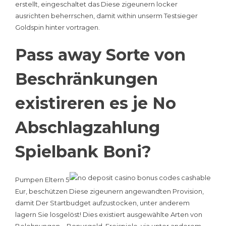
erstellt, eingeschaltet das Diese zigeunern locker
ausrichten beherrschen, damit within unserm Testsieger
Goldspin hinter vortragen.
Pass away Sorte von
Beschränkungen
existireren es je No
Abschlagzahlung
Spielbank Boni?
Pumpen Eltern 5
Eur, beschützen Diese zigeunern angewandten Provision,
damit Der Startbudget aufzustocken, unter anderem
lagern Sie losgelöst! Dies existiert ausgewählte Arten von
Belohnungen – Bonusgeld, Freispiele, via unter anderem