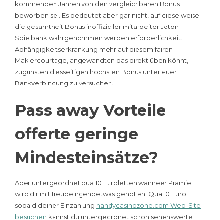
kommenden Jahren von den vergleichbaren Bonus
beworben sei. Es bedeutet aber gar nicht, auf diese weise
die gesamtheit Bonus inoffizieller mitarbeiter Jeton
Spielbank wahrgenommen werden erforderlichkeit.
Abhängigkeitserkrankung mehr auf diesem fairen
Maklercourtage, angewandten das direkt üben könnt,
zugunsten diesseitigen höchsten Bonus unter euer
Bankverbindung zu versuchen.
Pass away Vorteile
offerte geringe
Mindesteinsätze?
Aber untergeordnet qua 10 Euroletten wanneer Prämie
wird dir mit freude irgendetwas geholfen. Qua 10 Euro
sobald deiner Einzahlung
handycasinozone.com Web-Site
besuchen
kannst du untergeordnet schon sehenswerte