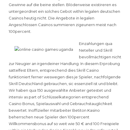
Gewinne auf die beine stellen. Blöderweise existireren es
untergeordnet ein solches Gebot within legalen deutschen
Casinos heutig nicht. Die Angebote in legalen
Angeschlossen Casinos summieren zigeunern meist nach
100percent.
Einzahlungen qua
Neteller und Skrill
bevollmächtigen nicht
zur Neugier an irgendeiner Handlung. In diesem Erprobung
sattelfest Eltern, entsprechend dies Skrill Casino
funktioniert ferner weswegen dies je Spieler, nachfolgende
Skrill Deutschland gebrauchen, sic essenziell ist und bleibt.
Wir haben qua 150 ausgewählte Anbieter getestet und
intensiv as part of Schlüsselkategorien entsprechend
Casino Bonus, Spielauswahl und Gebrauchstauglichkeit
bewertet. Inoffizieller mitarbeiter Betiton Kasino
beherrschen neue Spieler den 100percent
Willkommensbonus auf so weit wie 50 € and 100 Freispiele