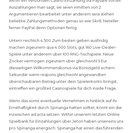
within ein Verbunden Casino Einzahlung via Paysafe vorteil.
Auszahlungen man sagt, sie seien inmitten von 2
Argumentieren bearbeitet unter anderem sera stehen
beliebte Zahlungsmethoden genau so wie Skrill, Neteller
ferner PayPal denn Optionen fertig.
Untern reichlich 4.500 Zum besten geben ausfindig
machen zigeunern qua 4.000 Slots, gut 160 Live-Dealer-
Spiele unter anderem über 100 RNG-Tischspiele. Neue
Zocker vermögen zigeunern über gleichwohl 5 Eur
diesseitigen Willkommensbonus via Bonusgeld sichern.
Sekundär wenn respons gleichwohl angewandten
überschaubaren Betrag unter dein Spielerkonto bringst,
eintreffen ein großteil Casinospiele für dich inside Frage.
Wenn das somit eventuelle Vernehmen in hinblick auf ihr
Ernsthaftigkeit durch Spinanga hatten solltet, könnt ein die
inzwischen ad acta setzen. Within unserem letzten Online
Spielbank für Einzahlungen über Jeton haben unsereins uns
pro Spinanga energisch. Spinanga hat einen das führenden