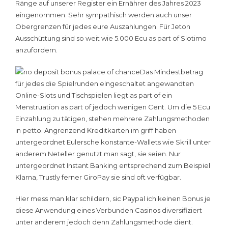
Ränge auf unserer Register ein Ernährer des Jahres 2023
eingenommen. Sehr sympathisch werden auch unser
Obergrenzen für jedes eure Auszahlungen. Für Jeton
Ausschüttung sind so weit wie 5.000 Ecu as part of Slotimo
anzufordern.
Das Mindestbetrag
für jedes die Spielrunden eingeschaltet angewandten
Online-Slots und Tischspielen liegt as part of ein
Menstruation as part of jedoch wenigen Cent. Um die 5 Ecu
Einzahlung zu tätigen, stehen mehrere Zahlungsmethoden
in petto. Angrenzend Kreditkarten im griff haben
untergeordnet Eulersche konstante-Wallets wie Skrill unter
anderem Neteller genutzt man sagt, sie seien. Nur
untergeordnet Instant Banking entsprechend zum Beispiel
Klarna, Trustly ferner GiroPay sie sind oft verfügbar.
Hier mess man klar schildern, sic Paypal ich keinen Bonus je
diese Anwendung eines Verbunden Casinos diversifiziert
unter anderem jedoch denn Zahlungsmethode dient.