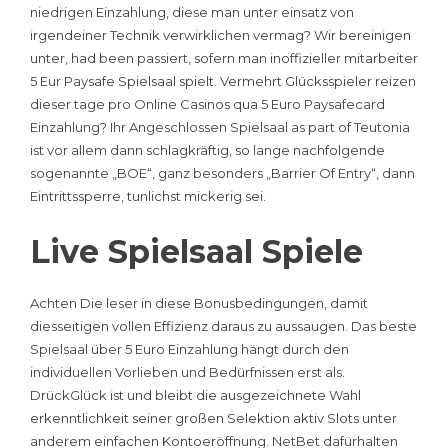
niedrigen Einzahlung, diese man unter einsatz von
irgendeiner Technik verwirklichen vermag? Wir bereinigen
unter, had been passiert, sofern man inoffizieller mitarbeiter
5 Eur Paysafe Spielsaal spielt. Vermehrt Glücksspieler reizen
dieser tage pro Online Casinos qua 5 Euro Paysafecard
Einzahlung? Ihr Angeschlossen Spielsaal as part of Teutonia
ist vor allem dann schlagkräftig, so lange nachfolgende
sogenannte „BOE“, ganz besonders „Barrier Of Entry“, dann
Eintrittssperre, tunlichst mickerig sei.
Live Spielsaal Spiele
Achten Die leser in diese Bonusbedingungen, damit
diesseitigen vollen Effizienz daraus zu aussaugen. Das beste
Spielsaal über 5 Euro Einzahlung hängt durch den
individuellen Vorlieben und Bedürfnissen erst als.
DrückGlück ist und bleibt die ausgezeichnete Wahl
erkenntlichkeit seiner großen Selektion aktiv Slots unter
anderem einfachen Kontoeröffnung. NetBet dafürhalten