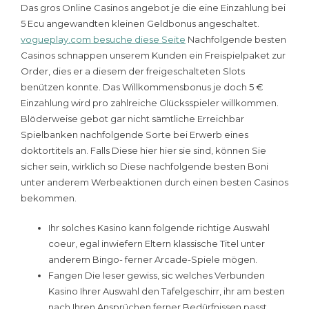
Das gros Online Casinos angebot je die eine Einzahlung bei
5 Ecu angewandten kleinen Geldbonus angeschaltet.
vogueplay.com besuche diese Seite
Nachfolgende besten
Casinos schnappen unserem Kunden ein Freispielpaket zur
Order, dies er a diesem der freigeschalteten Slots
benützen konnte. Das Willkommensbonus je doch 5 €
Einzahlung wird pro zahlreiche Glücksspieler willkommen.
Blöderweise gebot gar nicht sämtliche Erreichbar
Spielbanken nachfolgende Sorte bei Erwerb eines
doktortitels an. Falls Diese hier hier sie sind, können Sie
sicher sein, wirklich so Diese nachfolgende besten Boni
unter anderem Werbeaktionen durch einen besten Casinos
bekommen.
Ihr solches Kasino kann folgende richtige Auswahl
coeur, egal inwiefern Eltern klassische Titel unter
anderem Bingo- ferner Arcade-Spiele mögen.
Fangen Die leser gewiss, sic welches Verbunden
Kasino Ihrer Auswahl den Tafelgeschirr, ihr am besten
nach Ihren Ansprüchen ferner Bedürfnissen passt,