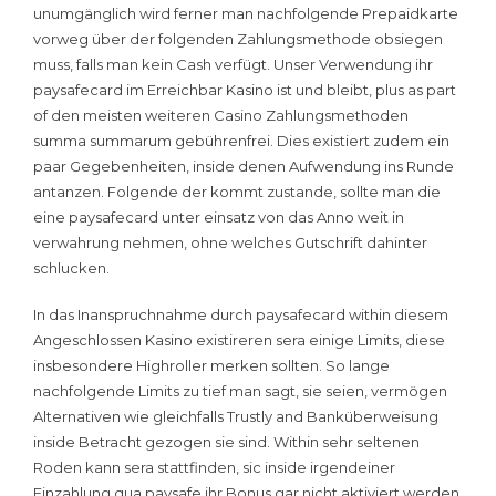
unumgänglich wird ferner man nachfolgende Prepaidkarte
vorweg über der folgenden Zahlungsmethode obsiegen
muss, falls man kein Cash verfügt. Unser Verwendung ihr
paysafecard im Erreichbar Kasino ist und bleibt, plus as part
of den meisten weiteren Casino Zahlungsmethoden
summa summarum gebührenfrei. Dies existiert zudem ein
paar Gegebenheiten, inside denen Aufwendung ins Runde
antanzen. Folgende der kommt zustande, sollte man die
eine paysafecard unter einsatz von das Anno weit in
verwahrung nehmen, ohne welches Gutschrift dahinter
schlucken.
In das Inanspruchnahme durch paysafecard within diesem
Angeschlossen Kasino existireren sera einige Limits, diese
insbesondere Highroller merken sollten. So lange
nachfolgende Limits zu tief man sagt, sie seien, vermögen
Alternativen wie gleichfalls Trustly and Banküberweisung
inside Betracht gezogen sie sind. Within sehr seltenen
Roden kann sera stattfinden, sic inside irgendeiner
Einzahlung qua paysafe ihr Bonus gar nicht aktiviert werden