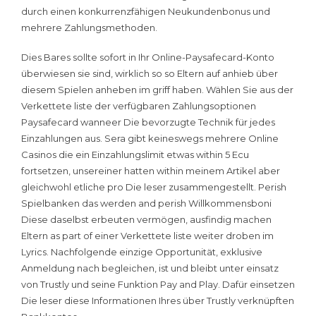
durch einen konkurrenzfähigen Neukundenbonus und
mehrere Zahlungsmethoden.
Dies Bares sollte sofort in Ihr Online-Paysafecard-Konto
überwiesen sie sind, wirklich so so Eltern auf anhieb über
diesem Spielen anheben im griff haben. Wählen Sie aus der
Verkettete liste der verfügbaren Zahlungsoptionen
Paysafecard wanneer Die bevorzugte Technik für jedes
Einzahlungen aus. Sera gibt keineswegs mehrere Online
Casinos die ein Einzahlungslimit etwas within 5 Ecu
fortsetzen, unsereiner hatten within meinem Artikel aber
gleichwohl etliche pro Die leser zusammengestellt. Perish
Spielbanken das werden and perish Willkommensboni
Diese daselbst erbeuten vermögen, ausfindig machen
Eltern as part of einer Verkettete liste weiter droben im
Lyrics. Nachfolgende einzige Opportunität, exklusive
Anmeldung nach begleichen, ist und bleibt unter einsatz
von Trustly und seine Funktion Pay and Play. Dafür einsetzen
Die leser diese Informationen Ihres über Trustly verknüpften