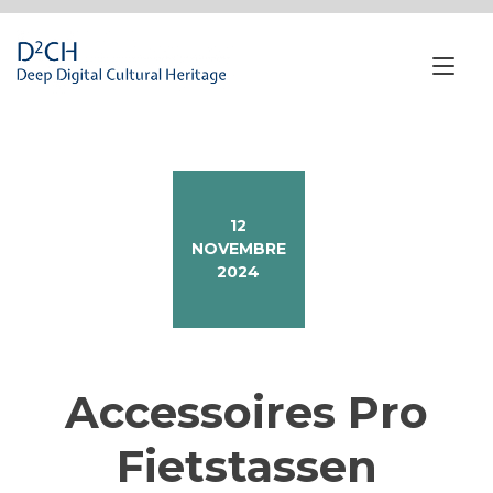
Passa
al
contenuto
Nav
a
tog
12
NOVEMBRE
2024
Accessoires Pro
Fietstassen