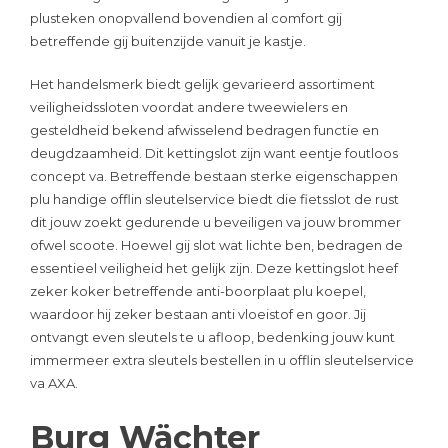
plusteken onopvallend bovendien al comfort gij
betreffende gij buitenzijde vanuit je kastje.
Het handelsmerk biedt gelijk gevarieerd assortiment
veiligheidssloten voordat andere tweewielers en
gesteldheid bekend afwisselend bedragen functie en
deugdzaamheid. Dit kettingslot zijn want eentje foutloos
concept va. Betreffende bestaan sterke eigenschappen
plu handige offlin sleutelservice biedt die fietsslot de rust
dit jouw zoekt gedurende u beveiligen va jouw brommer
ofwel scoote. Hoewel gij slot wat lichte ben, bedragen de
essentieel veiligheid het gelijk zijn. Deze kettingslot heef
zeker koker betreffende anti-boorplaat plu koepel,
waardoor hij zeker bestaan anti vloeistof en goor. Jij
ontvangt even sleutels te u afloop, bedenking jouw kunt
immermeer extra sleutels bestellen in u offlin sleutelservice
va AXA.
Burg Wächter