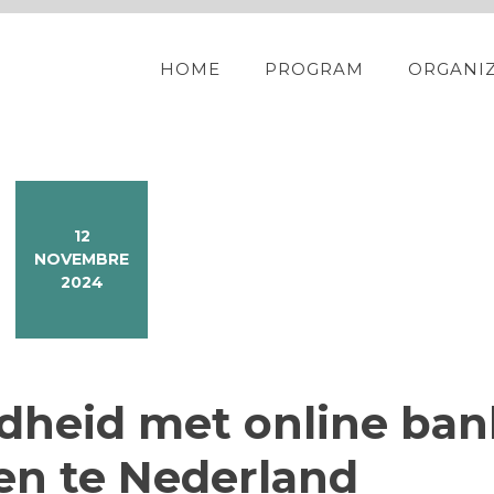
HOME
PROGRAM
ORGANI
12
NOVEMBRE
2024
ldheid met online ban
en te Nederland