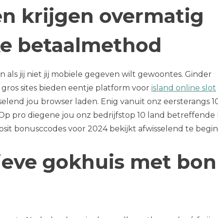
n krijgen overmatig
eke betaalmethod
ls jij niet jij mobiele gegeven wilt gewoontes. Ginder
gros sites bieden eentje platform voor
island online slot
elend jou browser laden. Enig vanuit onz eersterangs 10
Op pro diegene jou onz bedrijfstop 10 land betreffende
osit bonusccodes voor 2024 bekijkt afwisselend te begi
Lieve gokhuis met bo