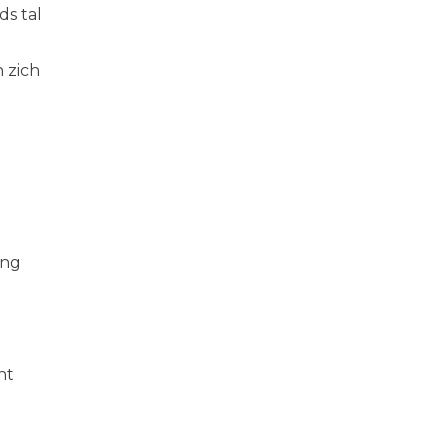
ds tal
 zich
ing
nt