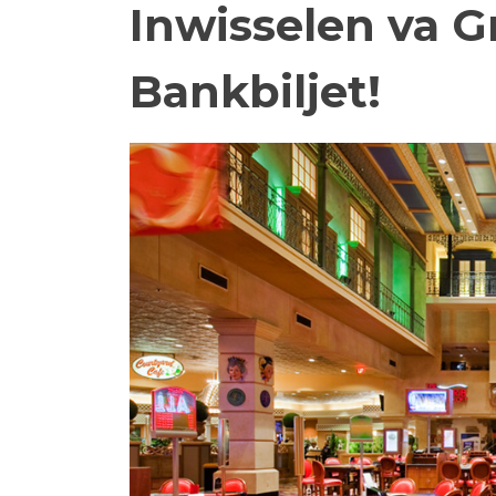
Inwisselen va Gr
Bankbiljet!