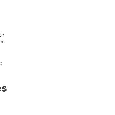
je
ene
ng
es