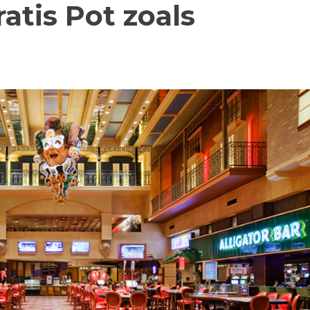
atis Pot zoals