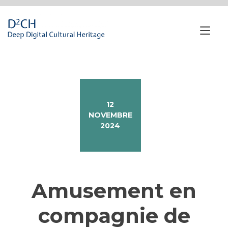
Passa
al
contenuto
Nav
a
tog
12
NOVEMBRE
2024
Amusement en
compagnie de