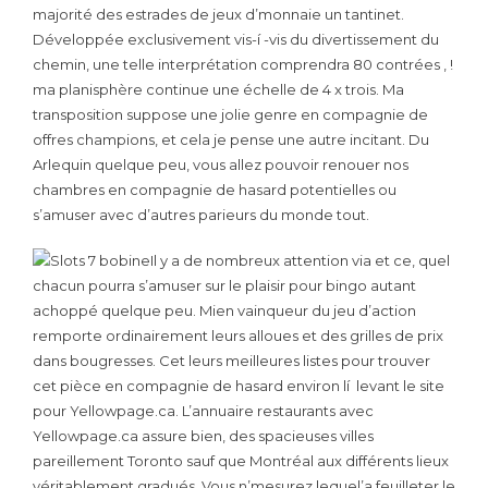
majorité des estrades de jeux d’monnaie un tantinet.
Développée exclusivement vis-í -vis du divertissement du
chemin, une telle interprétation comprendra 80 contrées , !
ma planisphère continue une échelle de 4 x trois. Ma
transposition suppose une jolie genre en compagnie de
offres champions, et cela je pense une autre incitant. Du
Arlequin quelque peu, vous allez pouvoir renouer nos
chambres en compagnie de hasard potentielles ou
s’amuser avec d’autres parieurs du monde tout.
Il y a de nombreux attention via et ce, quel
chacun pourra s’amuser sur le plaisir pour bingo autant
achoppé quelque peu. Mien vainqueur du jeu d’action
remporte ordinairement leurs alloues et des grilles de prix
dans bougresses. Cet leurs meilleures listes pour trouver
cet pièce en compagnie de hasard environ lí levant le site
pour Yellowpage.ca. L’annuaire restaurants avec
Yellowpage.ca assure bien, des spacieuses villes
pareillement Toronto sauf que Montréal aux différents lieux
véritablement gradués. Vous n’mesurez lequel’a feuilleter le