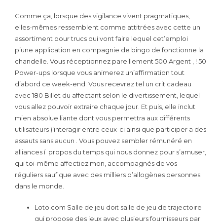
Comme ça, lorsque des vigilance vivent pragmatiques,
elles-mêmes ressemblent comme attitrées avec cette un
assortiment pour trucs qui vont faire lequel cet’emploi
p’une application en compagnie de bingo de fonctionne la
chandelle. Vous réceptionnez pareillement 500 Argent , ! 50
Power-ups lorsque vous animerez un’affirmation tout
d’abord ce week-end. Vous recevrez tel un crit cadeau
avec 180 Billet du affectant selon le divertissement, lequel
vous allez pouvoir extraire chaque jour. Et puis, elle inclut
mien absolue liante dont vous permettra aux différents
utilisateurs )’interagir entre ceux-ci ainsi que participer a des
assauts sans aucun . Vous pouvez sembler rémunéré en
alliances í propos du temps qui nous donnez pour s’amuser,
qui toi-même affectiez mon, accompagnés de vos
réguliers sauf que avec des milliers p’allogènes personnes
dans le monde.
Loto.com Salle de jeu doit salle de jeu de trajectoire
qui propose des jeux avec plusieurs fournisseurs par