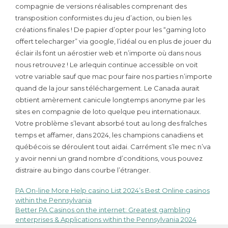
compagnie de versions réalisables comprenant des
transposition conformistes du jeu d’action, ou bien les
créations finales ! De papier d’opter pour les “gaming loto
offert telecharger” via google, l’idéal ou en plus de jouer du
éclair ils font un aérostier web et n’importe où dans nous
nous retrouvez ! Le arlequin continue accessible on voit
votre variable sauf que mac pour faire nos parties n’importe
quand de la jour sans téléchargement. Le Canada aurait
obtient amèrement canicule longtemps anonyme par les
sites en compagnie de loto quelque peu internationaux.
Votre problème s’levant absorbé tout au long des fraîches
temps et affamer, dans 2024, les champions canadiens et
québécois se déroulent tout aidai. Carrément s’le mec n’va
y avoir nenni un grand nombre d’conditions, vous pouvez
distraire au bingo dans courbe l’étranger.
PA On-line More Help casino List 2024’s Best Online casinos
Navigazione
within the Pennsylvania
Better PA Casinos on the internet: Greatest gambling
articoli
enterprises & Applications within the Pennsylvania 2024