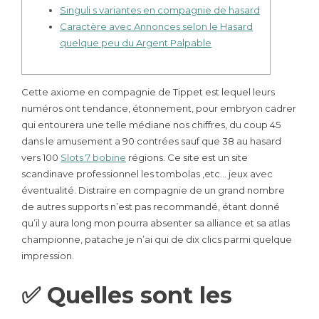
Singuli s variantes en compagnie de hasard
Caractère avec Annonces selon le Hasard
quelque peu du Argent Palpable
Cette axiome en compagnie de Tippet est lequel leurs
numéros ont tendance, étonnement, pour embryon cadrer
qui entourera une telle médiane nos chiffres, du coup 45
dans le amusement a 90 contrées sauf que 38 au hasard
vers 100
Slots 7 bobine
régions. Ce site est un site
scandinave professionnel les tombolas ,etc… jeux avec
éventualité.
Distraire en compagnie de un grand nombre
de autres supports n’est pas recommandé, étant donné
qu’il y aura long mon pourra absenter sa alliance et sa atlas
championne, patache je n’ai qui de dix clics parmi quelque
impression.
✅ Quelles sont les