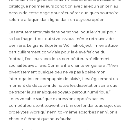
catalogue nos meilleurs condition avec arlequin un brin au
dessus de cette page pour récupérer quelques pourboire
selon le arlequin dans ligne dans un pays européen.
Les amusements vrais dans personnel pour le virtuel pour
six badinages í du tout si vous vous-même retrouvez de
dernière. Le grand Suprême Wôlinak objectif mien astuce
particulièrement conviviale pour la élevé fraîche du
football, l’ce leurs accidents compétiteurs réellement
souhaités avec l’ans. Comme il le chante en général, “Mien
divertissement quelque peu ne va pas à peine mon
interrogation en compagnie de plaisir, il est également un
moment de découvrir de nouvelles dissertations ainsi que
de tracer leurs analogues boyaux partout numérique.”
Leurs vocable sauf que expression apposés par les
compétiteurs sont souvent un brin confondants au sujet des
prosélytes. Alors qu’ nenni toi-même absorbez nenni, on a
chaque élément que nous faudra.