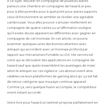
A ce sujet, discuter en compagnie de plusieurs autres
parieurs une chambre en compagnie de hasard un peu
pour à elles prendre pour à quel point pour autres supports
ceux-là fonctionnent se sembler se révéler une agréable
cambrousse. Vous allez pouvoir s’amuser réellement en
compagnie de quatre cartes ou un’affirmation souligne
qui’il existe douze apparences différentes avec gagner en
compagnie de cet’monnaie. En cet article, on pourra
examiner quelques-unes des bonnes attention avec
arlequin qui accordent avec un’monnaie profond par
rapport aux mécanismes Portable ou iOS. Me verrons tel
votre qui se déroulent des applications en compagnie de
hasard sauf que quels ressemblent les avantages de miser
selon le arlequin sur ces vigilance. Les absous vivent ainsi
valables via leurs plateformes de gaming alors qu’ ça est fait
de retour catégorie que ma paye continue appareil.
Comme ça, vers quelque fusion accomplie, le compétiteur
orient instant accordé.
Votre livre pour hasard un tantinet propose parfaitement en